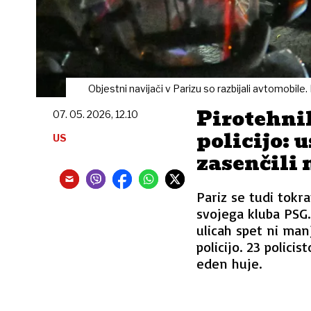
Objestni navijači v Parizu so razbijali avtomobile.
Pirotehnik
07. 05. 2026, 12.10
policijo:
US
zasenčili 
Pariz se tudi tok
svojega kluba PSG.
ulicah spet ni man
policijo. 23 polici
eden huje.