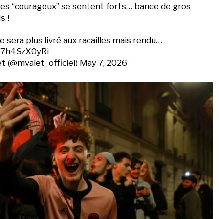
 les “courageux” se sentent forts… bande de gros
s !
e sera plus livré aux racailles mais rendu…
m/7h4SzX0yRi
t (@mvalet_officiel)
May 7, 2026