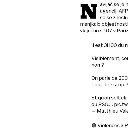
N
avijač se je
agenciji AFP
so se znesli
manjkalo objestnosti. 
vključno s 107 v Pari
Il est 3H00 du m
Visiblement, cer
non ?
On parle de 200
pour dire stop ?
Et qu’on soit cla
du PSG.…
pic.t
— Matthieu Vale
🔴 Violences à P