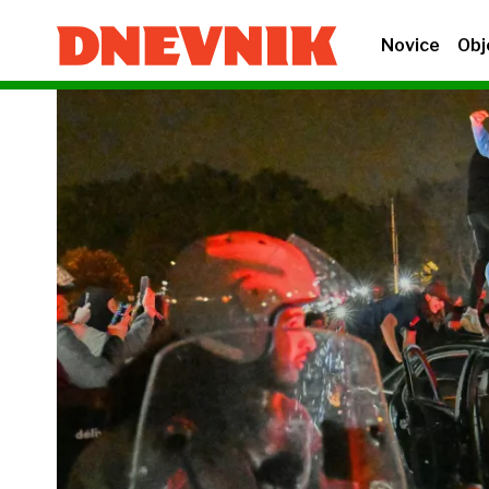
Novice
Obj