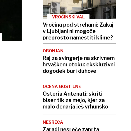
VROČINSKI VAL
Vročina pod strehami: Zakaj
v Ljubljani ni mogoče
preprosto namestiti klime?
OBONJAN
Raj za svingerje na skrivnem
hrvaškem otoku: ekskluzivni
dogodek buri duhove
OCENA GOSTILNE
Osteria Antenati: skriti
biser tik za mejo, kjer za
malo denarja ješ vrhunsko
NESREČA
Zaradi nesreče zaprta