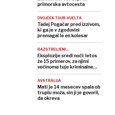
primorska avtocesta
DVOJČEK TOUR-VUELTA
Tadej Pogačar pred izzivom,
ki ga je v zgodovini
premagal le en kolesar
RAZSTRELJENI
BANKOMATI
Eksplozije sredi noči: letos
že 15 primerov, za njimi
večinoma tuje kriminalne
združbe
AVSTRALIJA
Mati je 14 mesecev spala ob
truplu moža, sin ji je govoril,
da okreva