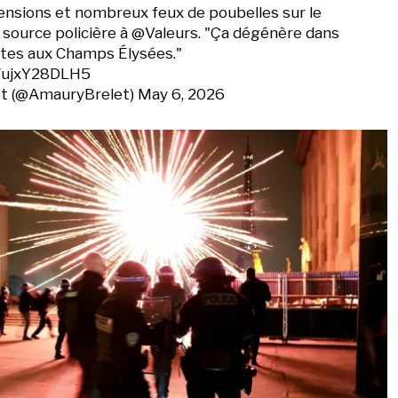
nsions et nombreux feux de poubelles sur le
 source policière à
@Valeurs
. "Ça dégénère dans
ntes aux Champs Élysées."
m/ujxY28DLH5
t (@AmauryBrelet)
May 6, 2026