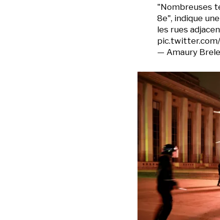
"Nombreuses te
8e", indique une
les rues adjace
pic.twitter.co
— Amaury Brele