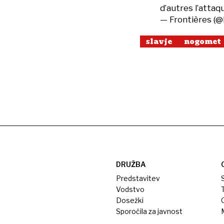
d’autres l’attaq
— Frontières (
slavje
nogomet
DRUŽBA
Predstavitev
S
Vodstvo
T
Dosežki
Sporočila za javnost
M