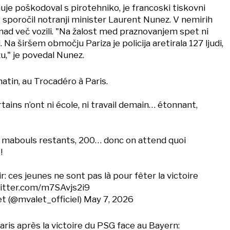
 huje poškodoval s pirotehniko, je francoski tiskovni
 sporočil notranji minister Laurent Nunez. V nemirih
 nad več vozili. "Na žalost med praznovanjem spet ni
Na širšem območju Pariza je policija aretirala 127 ljudi,
zu," je povedal Nunez.
atin, au Trocadéro à Paris.
tains n’ont ni école, ni travail demain… étonnant,
 mabouls restants, 200… donc on attend quoi
!
ir: ces jeunes ne sont pas là pour fêter la victoire
witter.com/m7SAvjs2i9
t (@mvalet_officiel)
May 7, 2026
aris après la victoire du PSG face au Bayern: