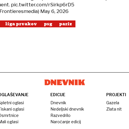
uent.
pic.twitter.com/rSirkp6rD5
@Frontieresmedia)
May 6, 2026
liga prvakov
psg
pariz
OGLAŠEVANJE
EDICIJE
PROJEKTI
pletni oglasi
Dnevnik
Gazela
iskani oglasi
Nedeljski dnevnik
Zlata nit
Osmrtnice
Razvedrilo
ali oglasi
Naročanje edicij