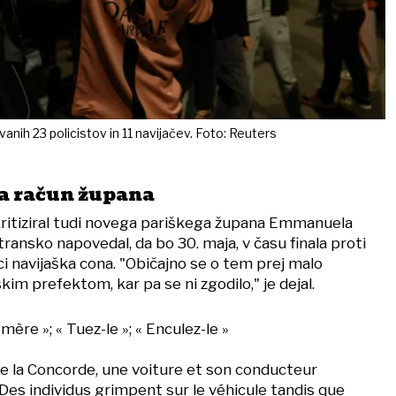
vanih 23 policistov in 11 navijačev. Foto: Reuters
na račun župana
 kritiziral tudi novega pariškega župana Emmanuela
transko napovedal, da bo 30. maja, v času finala proti
ci navijaška cona. "Običajno se o tem prej malo
kim prefektom, kar pa se ni zgodilo," je dejal.
 mère »; « Tuez-le »; « Enculez-le »
de la Concorde, une voiture et son conducteur
Des individus grimpent sur le véhicule tandis que