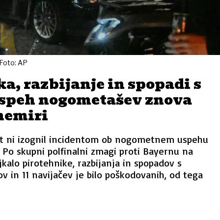
 Foto: AP
a, razbijanje in spopadi s
 uspeh nogometašev znova
nemiri
rat ni izognil incidentom ob nogometnem uspehu
 Po skupni polfinalni zmagi proti Bayernu na
jkalo pirotehnike, razbijanja in spopadov s
stov in 11 navijačev je bilo poškodovanih, od tega