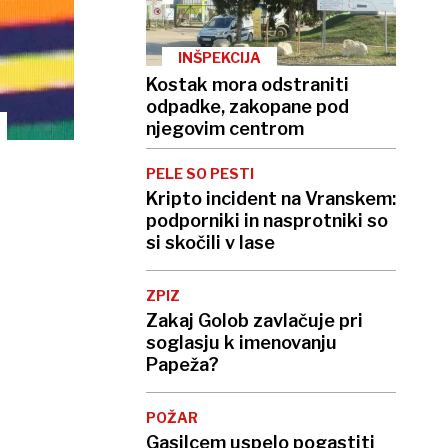
INŠPEKCIJA
Kostak mora odstraniti
odpadke, zakopane pod
njegovim centrom
PELE SO PESTI
Kripto incident na Vranskem:
podporniki in nasprotniki so
si skočili v lase
ZPIZ
Zakaj Golob zavlačuje pri
soglasju k imenovanju
Papeža?
POŽAR
Gasilcem uspelo pogastiti