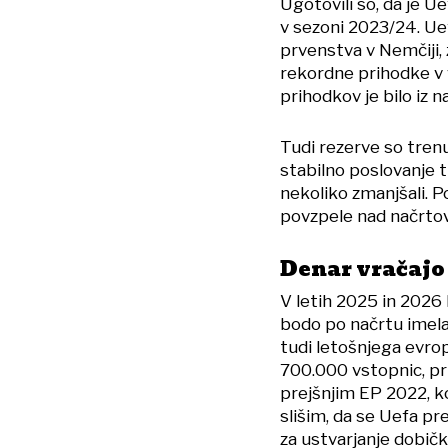
Ugotovili so, da je 
v sezoni 2023/24. Ue
prvenstva v Nemčiji, 
rekordne prihodke v v
prihodkov je bilo iz n
Tudi rezerve so tren
stabilno poslovanje 
nekoliko zmanjšali. 
povzpele nad načrtov
Denar vračajo
V letih 2025 in 2026
bodo po načrtu imela 
tudi letošnjega evrop
700.000 vstopnic, pr
prejšnjim EP 2022, ko
slišim, da se Uefa p
za ustvarjanje dobičk