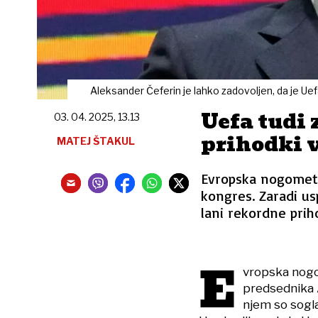
Aleksander Čeferin je lahko zadovoljen, da je Ue
Uefa tudi 
03. 04. 2025, 13.13
prihodki v
MATEJ ŠTAKUL
Evropska nogometna
kongres. Zaradi u
lani rekordne priho
E
vropska nog
predsednika A
njem so sogla