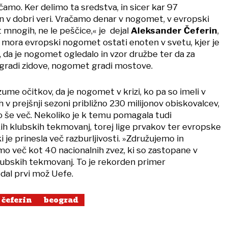
ačamo. Ker delimo ta sredstva, in sicer kar 97
n v dobri veri. Vračamo denar v nogomet, v evropski
mnogih, ne le peščice,« je dejal
Aleksander Čeferin
,
a mora evropski nogomet ostati enoten v svetu, kjer je
, da je nogomet ogledalo in vzor družbe ter da za
ki gradi zidove, nogomet gradi mostove.
azume očitkov, da je nogomet v krizi, ko pa so imeli v
 v prejšnji sezoni približno 230 milijonov obiskovalcev,
ejo še več. Nekoliko je k temu pomagala tudi
 klubskih tekmovanj, torej lige prvakov ter evropske
i je prinesla več razburljivosti. »Združujemo in
o več kot 40 nacionalnih zvez, ki so zastopane v
klubskih tekmovanj. To je rekorden primer
odal prvi mož Uefe.
 čeferin
beograd