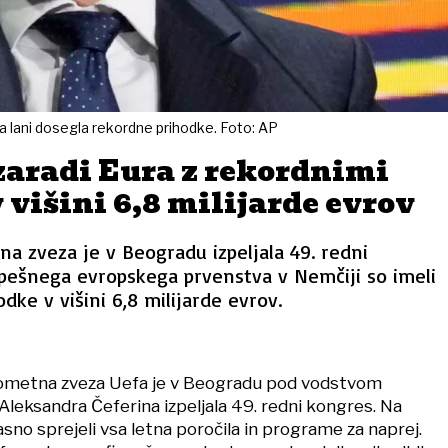
fa lani dosegla rekordne prihodke. Foto: AP
zaradi Eura z rekordnimi
 višini 6,8 milijarde evrov
 zveza je v Beogradu izpeljala 49. redni
spešnega evropskega prvenstva v Nemčiji so imeli
dke v višini 6,8 milijarde evrov.
ometna zveza Uefa je v Beogradu pod vodstvom
leksandra Čeferina izpeljala 49. redni kongres. Na
sno sprejeli vsa letna poročila in programe za naprej.