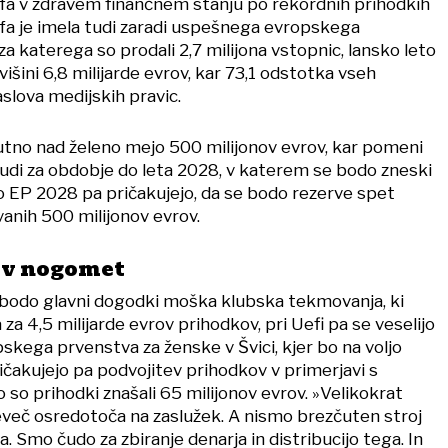
Uefa v zdravem finančnem stanju po rekordnih prihodkih
fa je imela tudi zaradi uspešnega evropskega
za katerega so prodali 2,7 milijona vstopnic, lansko leto
išini 6,8 milijarde evrov, kar 73,1 odstotka vseh
aslova medijskih pravic.
utno nad želeno mejo 500 milijonov evrov, kar pomeni
tudi za obdobje do leta 2028, v katerem se bodo zneski
Po EP 2028 pa pričakujejo, da se bodo rezerve spet
anih 500 milijonov evrov.
 v nogomet
 bodo glavni dogodki moška klubska tekmovanja, ki
za 4,5 milijarde evrov prihodkov, pri Uefi pa se veselijo
skega prvenstva za ženske v Švici, kjer bo na voljo
ičakujejo pa podvojitev prihodkov v primerjavi s
 so prihodki znašali 65 milijonov evrov. »Velikokrat
reveč osredotoča na zaslužek. A nismo brezčuten stroj
a. Smo čudo za zbiranje denarja in distribucijo tega. In