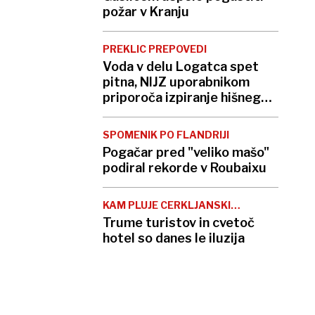
požar v Kranju
PREKLIC PREPOVEDI
Voda v delu Logatca spet
pitna, NIJZ uporabnikom
priporoča izpiranje hišnega
vodovodnega omrežja
SPOMENIK PO FLANDRIJI
Pogačar pred "veliko mašo"
podiral rekorde v Roubaixu
KAM PLUJE CERKLJANSKI
TURIZEM?
Trume turistov in cvetoč
hotel so danes le iluzija