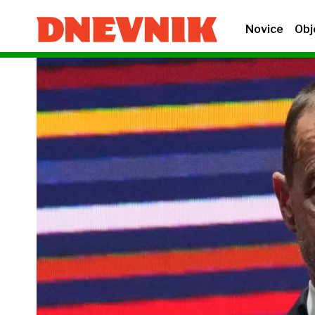
Novice
Obj