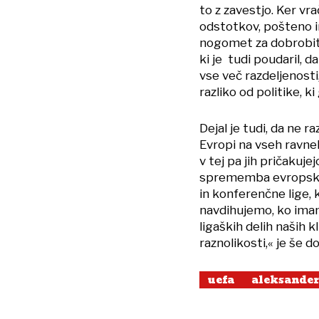
to z zavestjo. Ker vr
odstotkov, pošteno i
nogomet za dobrobit 
ki je
tudi poudaril, d
vse več razdeljenosti
razliko od politike, 
Dejal je tudi, da ne r
Evropi na vseh ravneh
v tej pa jih pričakuj
sprememba evropskih
in konferenčne lige, k
navdihujemo, ko imam
ligaških delih naših 
raznolikosti,« je še d
uefa
aleksander