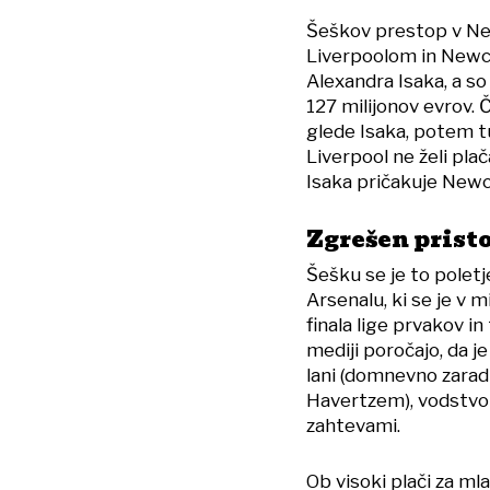
Šeškov prestop v New
Liverpoolom in Newca
Alexandra Isaka, a so
127 milijonov evrov.
glede Isaka, potem t
Liverpool ne želi pla
Isaka pričakuje Newca
Zgrešen prist
Šešku se je to pole
Arsenalu, ki se je v 
finala lige prvakov i
mediji poročajo, da j
lani (domnevno zaradi
Havertzem), vodstvo 
zahtevami.
Ob visoki plači za m