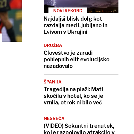
NOVI REKORD
Najdaljši blisk dolg kot
razdalja med Ljubljano in
Lvivom v Ukrajini
DRUŽBA
Človeštvo je zaradi
pohlepnih elit evolucijsko
nazadovalo
ŠPANIJA
Tragedija na plaži: Mati
skočila v hotel, ko se je
vrnila, otrok ni bilo več
NESREČA
(VIDEO) Šokantni trenutek,
ko je razpolovilo atrakcijo v