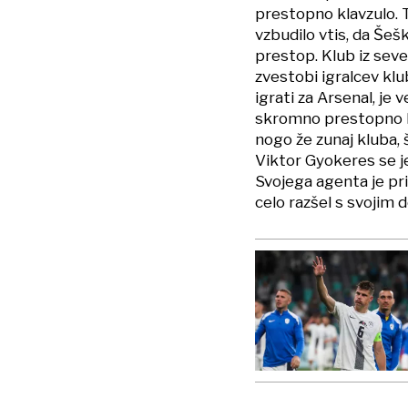
prestopno klavzulo. T
vzbudilo vtis, da Šeš
prestop. Klub iz sev
zvestobi igralcev klub
igrati za Arsenal, je
skromno prestopno kl
nogo že zunaj kluba, 
Viktor Gyokeres se j
Svojega agenta je pri
celo razšel s svojim 