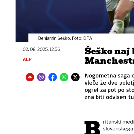
Benjamin Šeško. Foto: DPA
Šeško naj 
02. 08. 2025, 12.56
Manchestr
ALP
Nogometna saga o 
vleče že dve polet
ogrel za pot po st
zna biti odvisen tu
B
ritanski medi
slovenskega