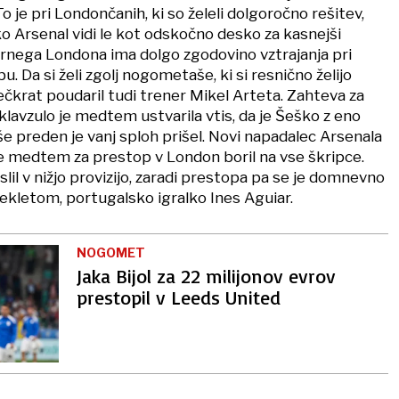
o je pri Londončanih, ki so želeli dolgoročno rešitev,
ko Arsenal vidi le kot odskočno desko za kasnejši
ernega Londona ima dolgo zgodovino vztrajanja pri
u. Da si želi zgolj nogometaše, ki si resnično želijo
 večkrat poudaril tudi trener Mikel Arteta. Zahteva za
avzulo je medtem ustvarila vtis, da je Šeško z eno
še preden je vanj sploh prišel. Novi napadalec Arsenala
e medtem za prestop v London boril na vse škripce.
slil v nižjo provizijo, zaradi prestopa pa se je domnevno
dekletom, portugalsko igralko Ines Aguiar.
NOGOMET
Jaka Bijol za 22 milijonov evrov
prestopil v Leeds United