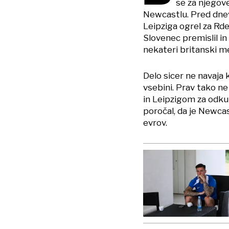
se za njegov
Newcastlu. Pred dnevi
Leipziga ogrel za Rde
Slovenec premislil in
nekateri britanski me
Delo sicer ne navaja
vsebini. Prav tako 
in Leipzigom za odku
poročal, da je Newcas
evrov.