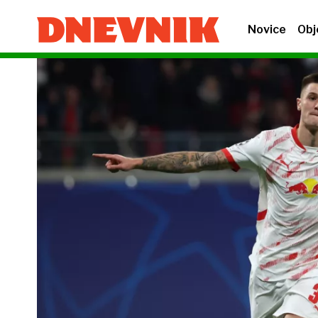
Novice
Obj