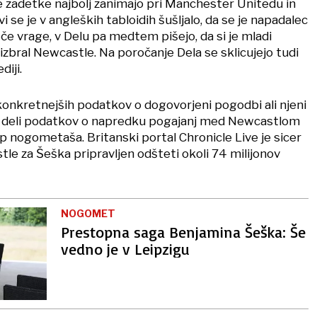
e zadetke najbolj zanimajo pri Manchester Unitedu in
 se je v angleških tabloidih šušljalo, da se je napadalec
če vrage, v Delu pa medtem pišejo, da si je mladi
 izbral Newcastle. Na poročanje Dela se sklicujejo tudi
diji.
 konkretnejših podatkov o dogovorjeni pogodbi ali njeni
ne deli podatkov o napredku pogajanj med Newcastlom
p nogometaša. Britanski portal Chronicle Live je sicer
tle za Šeška pripravljen odšteti okoli 74 milijonov
NOGOMET
Prestopna saga Benjamina Šeška: Še
vedno je v Leipzigu