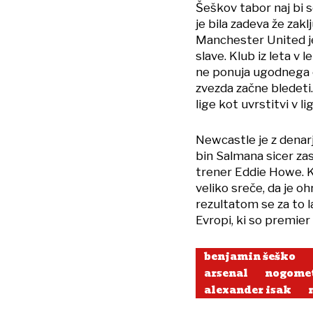
Šeškov tabor naj bi s
je bila zadeva že zakl
Manchester United je
slave. Klub iz leta v 
ne ponuja ugodnega oko
zvezda začne bledeti. 
lige kot uvrstitvi v l
Newcastle je z dena
bin Salmana sicer zas
trener Eddie Howe. K
veliko sreče, da je oh
rezultatom se za to 
Evropi, ki so premier 
benjamin šeško
arsenal
nogome
alexander isak