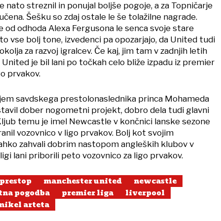
e nato streznil in ponujal boljše pogoje, a za Topničarje
jučena. Šešku so zdaj ostale le še tolažilne nagrade.
 od odhoda Alexa Fergusona le senca svoje stare
leto vse bolj tone, izvedenci pa opozarjajo, da United tudi
lja za razvoj igralcev. Če kaj, jim tam v zadnjih letih
United je bil lani po točkah celo bliže izpadu iz premier
igo prvakov.
rjem savdskega prestolonaslednika princa Mohameda
tavil dober nogometni projekt, dobro dela tudi glavni
ljub temu je imel Newcastle v končnici lanske sezone
ranil vozovnico v ligo prvakov. Bolj kot svojim
lahko zahvali dobrim nastopom angleških klubov v
ligi lani priborili peto vozovnico za ligo prvakov.
prestop
manchester united
newcastle
tna pogodba
premier liga
liverpool
mikel arteta