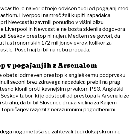
castle je najverjetneje odvisen tudi od pogajanj med
stlom. Liverpool namreč želi kupiti napadalca
 pri Newcastlu zavrnili ponudbo v višini blizu
 Če Liverpool in Newcastle ne bosta sklenila dogovora
udi Šeškov prestop ni nujen. Medtem se govori, da
čati astronomskih 172 milijonov evrov, kolikor za
stle. Posel naj bi bil na robu propada.
op v pogajanjih z Arsenalom
tje obetal odmeven prestop k angleškemu podprvaku
minuli sezoni brez zdravega napadalca prebil na prag
n tesno klonil proti kasnejšim prvakom PSG. Angleški
e Šeškov tabor, ki je odstopil od prestopa k Arsenalu že
 strahu, da bi bil Slovenec druga violina za Kaijem
Topničarjev razjezil z nerazumnimi pogodbenimi
ladega nogometaša so zahtevali tudi dokaj skromno