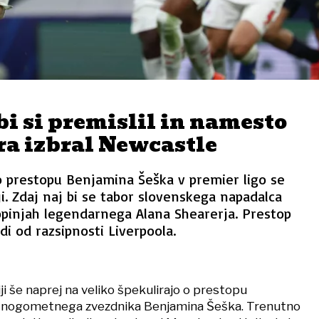
bi si premislil in namesto
a izbral Newcastle
prestopu Benjamina Šeška v premier ligo se
ji. Zdaj naj bi se tabor slovenskega napadalca
opinjah legendarnega Alana Shearerja. Prestop
di od razsipnosti Liverpoola.
ji še naprej na veliko špekulirajo o prestopu
 nogometnega zvezdnika Benjamina Šeška. Trenutno