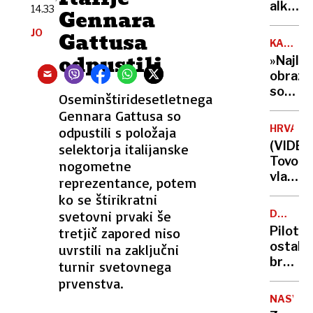
naj
alkoho
14.33
Gennara
bi
v
JO
pomag
Gattusa
krvi
KATARI
brat
-
WITT
odpustili
»Najlep
in
primer,
obraz
očim
ki je
social
Oseminštiridesetletnega
osupni
pod
izkuše
Gennara Gattusa so
nadzor
splits
HRVAŠK
odpustili s položaja
Stasi
zdravn
(VIDEO
selektorja italijanske
jo je
Tovorn
nogometne
spreml
vlak
reprezentance, potem
celo
prevozi
ko se štirikratni
v
rdečo
spalni
svetovni prvaki še
DOSJEJI
luč
O
Pilot
tretjič zapored niso
in
NLP
ostal
uvrstili na zaključni
trčil
brez
turnir svetovnega
v
besed,
prvenstva.
potniš
nad
šest
NASVET
Afgan