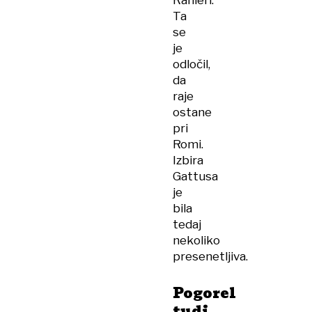
Ranieri.
Ta
se
je
odločil,
da
raje
ostane
pri
Romi.
Izbira
Gattusa
je
bila
tedaj
nekoliko
presenetljiva.
Pogorel
tudi