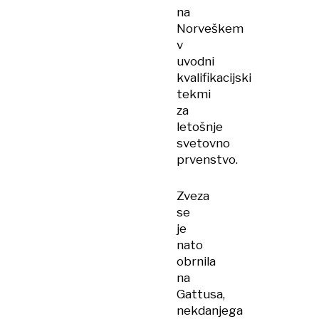
na
Norveškem
v
uvodni
kvalifikacijski
tekmi
za
letošnje
svetovno
prvenstvo.
Zveza
se
je
nato
obrnila
na
Gattusa,
nekdanjega