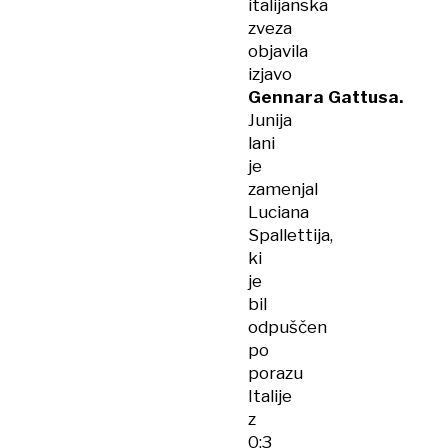
italijanska
zveza
objavila
izjavo
Gennara Gattusa.
Junija
lani
je
zamenjal
Luciana
Spallettija,
ki
je
bil
odpuščen
po
porazu
Italije
z
0:3