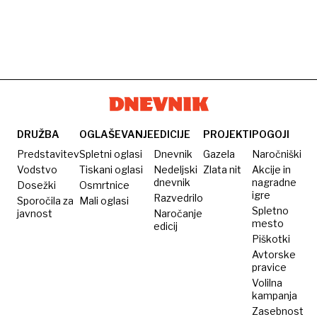
DRUŽBA
OGLAŠEVANJE
EDICIJE
PROJEKTI
POGOJI
Predstavitev
Spletni oglasi
Dnevnik
Gazela
Naročniški
Vodstvo
Tiskani oglasi
Nedeljski
Zlata nit
Akcije in
dnevnik
nagradne
Dosežki
Osmrtnice
igre
Razvedrilo
Sporočila za
Mali oglasi
Spletno
javnost
Naročanje
mesto
edicij
Piškotki
Avtorske
pravice
Volilna
kampanja
Zasebnost