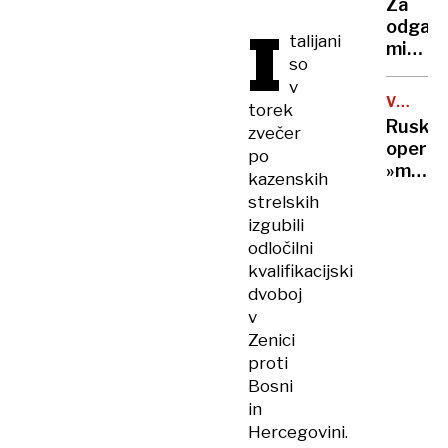
huje
Za
je
I
poškod
odganj
videl
talijani
miši
152-
so
pogos
metrsk
v
zadost
trikotn
VOJNA
torek
že
V
brez
Ruska
zvečer
en
UKRAJIN
luči
operac
po
sam
»mede
kazenskih
list
past«:
strelskih
priljub
po
rastlin
izgubili
lažni
odločilni
spletni
kvalifikacijski
romanc
dvoboj
ukrajin
v
vojak
Zenici
umrl
proti
zaradi
Bosni
zastru
in
Hercegovini.