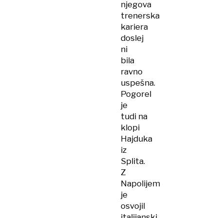
njegova
trenerska
kariera
doslej
ni
bila
ravno
uspešna.
Pogorel
je
tudi na
klopi
Hajduka
iz
Splita.
Z
Napolijem
je
osvojil
italijanski