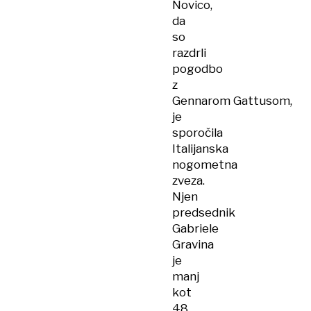
Novico,
da
so
razdrli
pogodbo
z
Gennarom Gattusom,
je
sporočila
Italijanska
nogometna
zveza.
Njen
predsednik
Gabriele
Gravina
je
manj
kot
48