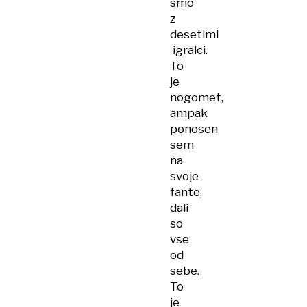
smo
z
desetimi
igralci.
To
je
nogomet,
ampak
ponosen
sem
na
svoje
fante,
dali
so
vse
od
sebe.
To
je