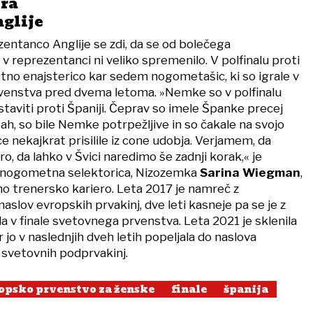
era
nglije
entanco Anglije se zdi, da se od bolečega
 reprezentanci ni veliko spremenilo. V polfinalu proti
ačetno enajsterico kar sedem nogometašic, ki so igrale v
venstva pred dvema letoma. »Nemke so v polfinalu
taviti proti Španiji. Čeprav so imele Španke precej
ah, so bile Nemke potrpežljive in so čakale na svojo
e nekajkrat prisilile iz cone udobja. Verjamem, da
ro, da lahko v Švici naredimo še zadnji korak,« je
 nogometna selektorica, Nizozemka
Sarina Wiegman
,
no trenersko kariero. Leta 2017 je namreč z
aslov evropskih prvakinj, dve leti kasneje pa se je z
a v finale svetovnega prvenstva. Leta 2021 je sklenila
 jo v naslednjih dveh letih popeljala do naslova
n svetovnih podprvakinj.
opsko prvenstvo za ženske
finale
španija