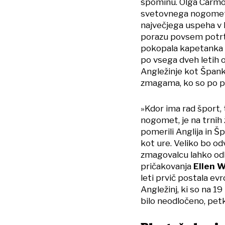
spominu. Olga Carmona
svetovnega nogometn
največjega uspeha v k
porazu povsem potrte,
pokopala kapetanka t
po vsega dveh letih o
Angležinje kot Španke
zmagama, ko so po pod
»Kdor ima rad šport,
nogomet, je na trnih ž
pomerili Anglija in Š
kot ure. Veliko bo od
zmagovalcu lahko odl
pričakovanja
Ellen 
leti prvič postala ev
Angležinj, ki so na 
bilo neodločeno, petk