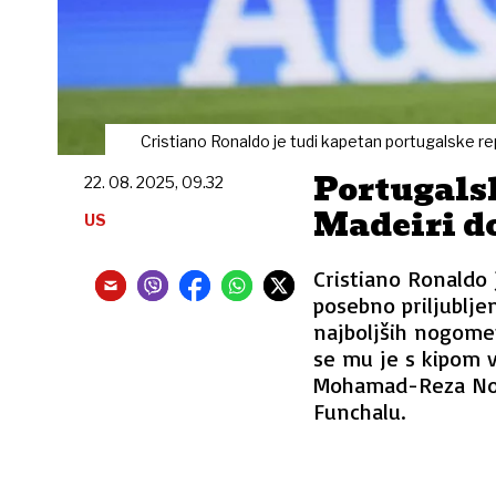
Cristiano Ronaldo je tudi kapetan portugalske r
Portugals
22. 08. 2025, 09.32
Madeiri do
US
Cristiano Ronaldo
posebno priljublj
najboljših nogome
se mu je s kipom v
Mohamad-Reza Noro
Funchalu.