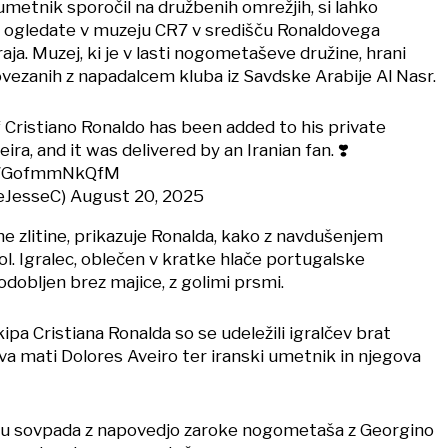
 umetnik sporočil na družbenih omrežjih, si lahko
 ogledate v muzeju CR7 v središču Ronaldovega
ja. Muzej, ki je v lasti nogometaševe družine, hrani
vezanih z napadalcem kluba iz Savdske Arabije Al Nasr.
 Cristiano Ronaldo has been added to his private
a, and it was delivered by an Iranian fan. ❣️
om/GofmmNkQfM
ieJesseC)
August 20, 2025
ične zlitine, prikazuje Ronalda, kako z navdušenjem
ol. Igralec, oblečen v kratke hlače portugalske
dobljen brez majice, z golimi prsmi.
ipa Cristiana Ronalda so se udeležili igralčev brat
va mati Dolores Aveiro ter iranski umetnik in njegova
lu sovpada z napovedjo zaroke nogometaša z Georgino