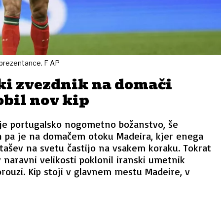
eprezentance. F AP
ki zvezdnik na domači
bil nov kip
 je portugalsko nogometno božanstvo, še
en pa je na domačem otoku Madeira, kjer enega
tašev na svetu častijo na vsakem koraku. Tokrat
 naravni velikosti poklonil iranski umetnik
uzi. Kip stoji v glavnem mestu Madeire, v