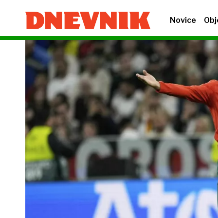
Novice
Obj