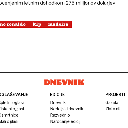
z ocenjenim letnim dohodkom 275 milijonov dolarjev
ano ronaldo
kip
madeira
OGLAŠEVANJE
EDICIJE
PROJEKTI
pletni oglasi
Dnevnik
Gazela
iskani oglasi
Nedeljski dnevnik
Zlata nit
Osmrtnice
Razvedrilo
ali oglasi
Naročanje edicij