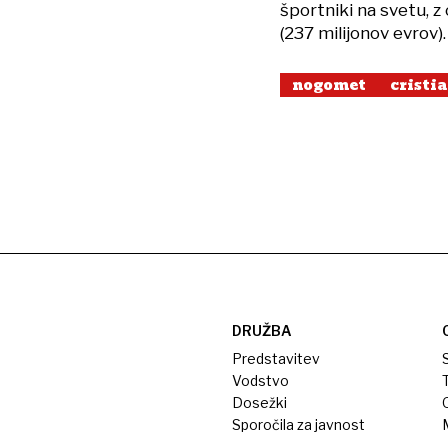
športniki na svetu, 
(237 milijonov evrov).
nogomet
cristi
DRUŽBA
Predstavitev
S
Vodstvo
T
Dosežki
Sporočila za javnost
M