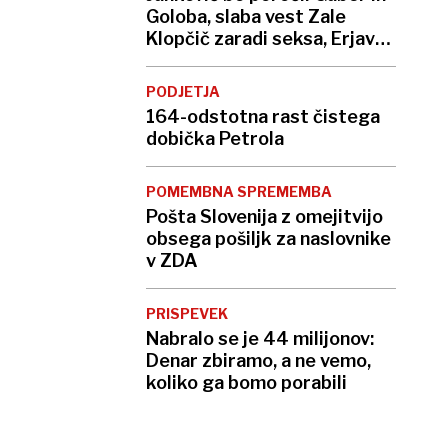
Goloba, slaba vest Zale
Klopčič zaradi seksa, Erjavec
peš na Brezje
PODJETJA
164-odstotna rast čistega
dobička Petrola
POMEMBNA SPREMEMBA
Pošta Slovenija z omejitvijo
obsega pošiljk za naslovnike
v ZDA
PRISPEVEK
Nabralo se je 44 milijonov:
Denar zbiramo, a ne vemo,
koliko ga bomo porabili