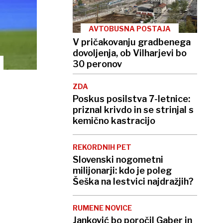
AVTOBUSNA POSTAJA
V pričakovanju gradbenega
dovoljenja, ob Vilharjevi bo
30 peronov
ZDA
Poskus posilstva 7-letnice:
priznal krivdo in se strinjal s
kemično kastracijo
REKORDNIH PET
Slovenski nogometni
milijonarji: kdo je poleg
Šeška na lestvici najdražjih?
RUMENE NOVICE
Janković bo poročil Gaber in