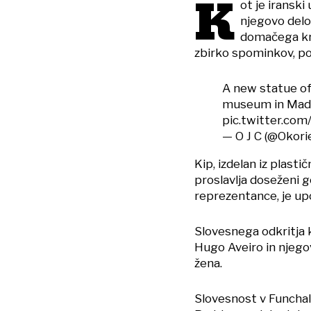
K
ot je iranski
njegovo delo
domačega kra
zbirko spominkov, po
A new statue of
museum in Madeir
pic.twitter.c
— O J C (@Okor
Kip, izdelan iz plast
proslavlja doseženi g
reprezentance, je upo
Slovesnega odkritja k
Hugo Aveiro in njego
žena.
Slovesnost v Funcha