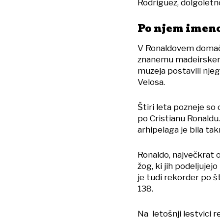
Rodriguez, dolgolet
Po njem imeno
V Ronaldovem domačem
znanemu madeirskemu
muzeja postavili njego
Velosa.
Štiri leta pozneje so
po Cristianu Ronaldu
arhipelaga je bila tak
Ronaldo, največkrat o
žog, ki jih podeljuje
je tudi rekorder po š
138.
Na letošnji lestvici 