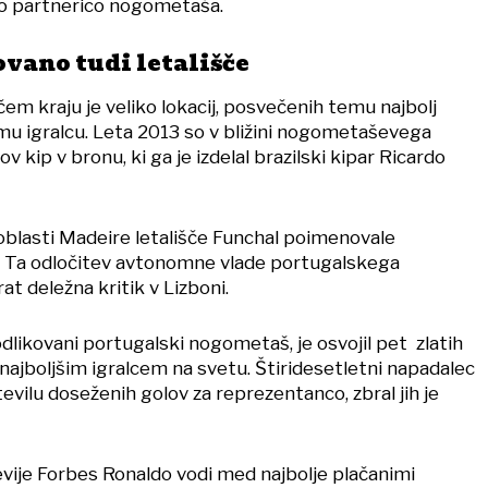
no partnerico nogometaša.
vano tudi letališče
 kraju je veliko lokacij, posvečenih temu najbolj
 igralcu. Leta 2013 so v bližini nogometaševega
v kip v bronu, ki ga je izdelal brazilski kipar Ricardo
 oblasti Madeire letališče Funchal poimenovale
. Ta odločitev avtonomne vlade portugalskega
rat deležna kritik v Lizboni.
dlikovani portugalski nogometaš, je osvojil pet zlatih
jo najboljšim igralcem na svetu. Štiridesetletni napadalec
tevilu doseženih golov za reprezentanco, zbral jih je
revije Forbes Ronaldo vodi med najbolje plačanimi