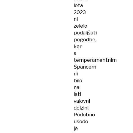
leta
2023
ni
želelo
podaljšati
pogodbe,
ker
s
temperamentnim
Špancem
ni
bilo
na
isti
valovni
dolžini.
Podobno
usodo
je