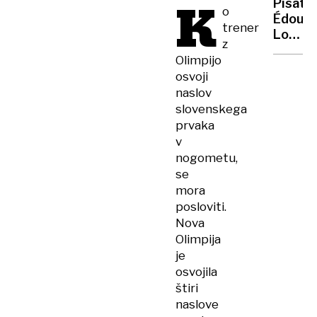
K
Pisatel
udelež
o
Édoua
trener
Louis:
z
Delavs
Olimpijo
razred
osvoji
ni
naslov
izginil,
slovenskega
samo
prvaka
nihče
v
več
nogometu,
ne
se
govori
o
mora
njem
posloviti.
Nova
Olimpija
je
osvojila
štiri
naslove