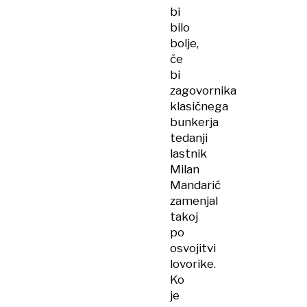
bi
bilo
bolje,
če
bi
zagovornika
klasičnega
bunkerja
tedanji
lastnik
Milan
Mandarić
zamenjal
takoj
po
osvojitvi
lovorike.
Ko
je