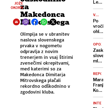
gorje
Levica
JOŽE
za
v
OKORN
Makedonca
novo
VREMEN
politič
Mitrovskega
NAPOVE
Po
zgodb
vročini
ohladi
Olimpija se v ubranitev
z
naslova slovenskega
neviht
OPOZOR
prvaka v nogometu
Arso
Zaskrbl
odpravlja z novim
z
sloven
trenerjem in vsaj štirimi
oranžn
mlados
zvenečimi okrepitvami,
opozor
pri
med katerimi so za
pitju
Makedonca Dimitarja
REPORT
alkoho
Mitrovskega plačali
Marat
še
Franja:
rekordno odškodnino v
vedno
Kolesa
zgodovini kluba.
med
prazni
prvaki
z
INTERVJ
odličn