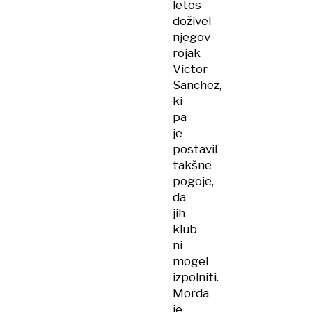
letos
doživel
njegov
rojak
Victor
Sanchez,
ki
pa
je
postavil
takšne
pogoje,
da
jih
klub
ni
mogel
izpolniti.
Morda
je