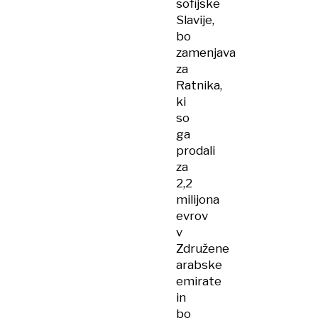
sofijske
Slavije,
bo
zamenjava
za
Ratnika,
ki
so
ga
prodali
za
2,2
milijona
evrov
v
Združene
arabske
emirate
in
bo