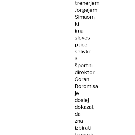
trenerjem
Jorgejem
Simaom,
ki
ima
sloves
ptice
selivke,
a
športni
direktor
Goran
Boromisa
je
doslej
dokazal,
da
zna
izbirati
trenerje.