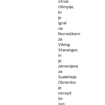
otrok
Olimpije,
ki
je
igral
na
Norveškem
za
Viking
Stavanger,
in
je
zamenjava
za
Sualeheja.
Obrambo
je
okrepil
še
Jon