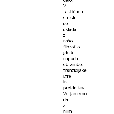
delo.
V
taktičnem
smislu
se
sklada
z
našo
filozofijo
glede
napada,
obrambe,
tranzicijske
igre
in
prekinitev.
Verjamemo,
da
z
njim