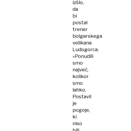
izšlo,
da
bi
postal
trener
bolgarskega
velikana
Ludogorca.
»Ponudili
smo
največ,
kolikor
smo
lahko.
Postavil
je
pogoje,
ki
niso
bili