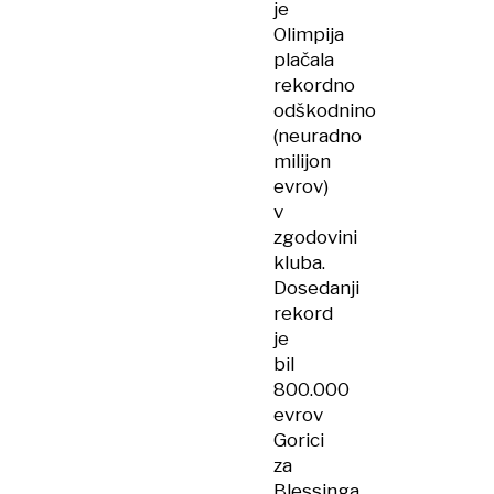
je
Olimpija
plačala
rekordno
odškodnino
(neuradno
milijon
evrov)
v
zgodovini
kluba.
Dosedanji
rekord
je
bil
800.000
evrov
Gorici
za
Blessinga