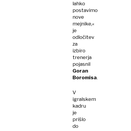
lahko
postavimo
nove
mejnike,«
je
odločitev
za
izbiro
trenerja
pojasnil
Goran
Boromisa
.
V
igralskem
kadru
je
prišlo
do