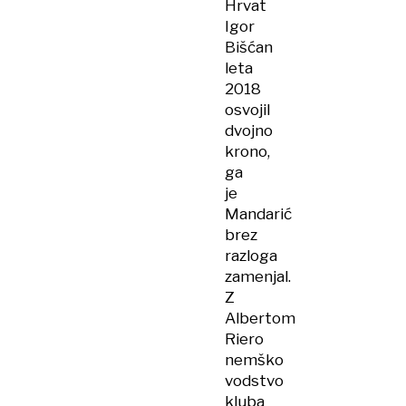
Hrvat
Igor
Bišćan
leta
2018
osvojil
dvojno
krono,
ga
je
Mandarić
brez
razloga
zamenjal.
Z
Albertom
Riero
nemško
vodstvo
kluba