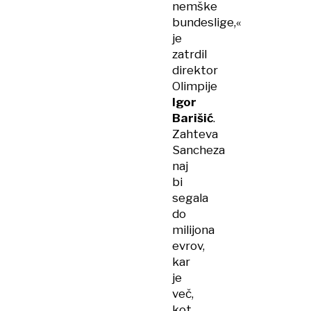
nemške
bundeslige,«
je
zatrdil
direktor
Olimpije
Igor
Barišić
.
Zahteva
Sancheza
naj
bi
segala
do
milijona
evrov,
kar
je
več,
kot