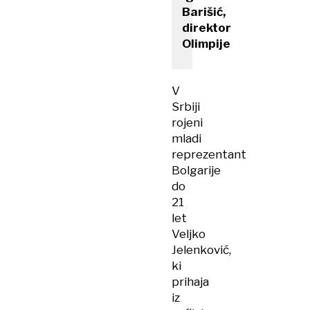
Barišić,
direktor
Olimpije
V
Srbiji
rojeni
mladi
reprezentant
Bolgarije
do
21
let
Veljko
Jelenković,
ki
prihaja
iz