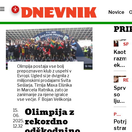
Novice
O
PRI
SP
Kaotič
razmer
eksplo
Olimpija postaja vse bolj
in
prepoznaven klub z uspehi v
Evropi. Ugled si je dvignila z
Netanj
RES
milijonskimi prodajami Svita
z
Sešlarja, Timija Maxa Elšnika
O
Sprva
in Marcela Ratnika, zato je
ČOK
grožnj
so
zanimanje za njene igralce
Trump
vse večje. F Bojan Velikonja
ljudi
pa o
svarili,
Olimpija z
skoraj
15.
da
PREDVO
06.
miru
rekordno
VROČIC
čokola
2025,
Potrje
12.32
prinaš
odškodnino
strank