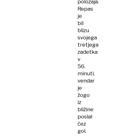
položaja.
Repas
je
bil
blizu
svojega
tretjega
zadetka
v
56.
minuti,
vendar
je
žogo
iz
bližine
poslal
čez
gol.