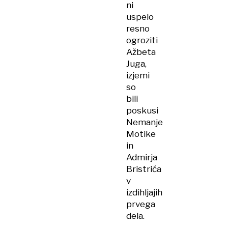
ni
uspelo
resno
ogroziti
Ažbeta
Juga,
izjemi
so
bili
poskusi
Nemanje
Motike
in
Admirja
Bristrića
v
izdihljajih
prvega
dela.