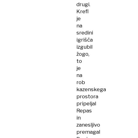
drugi.
Krefl
je
na
sredini
igrišča
izgubil
žogo,
to
je
na
rob
kazenskega
prostora
pripeljal
Repas
in
zanesljivo
premagal