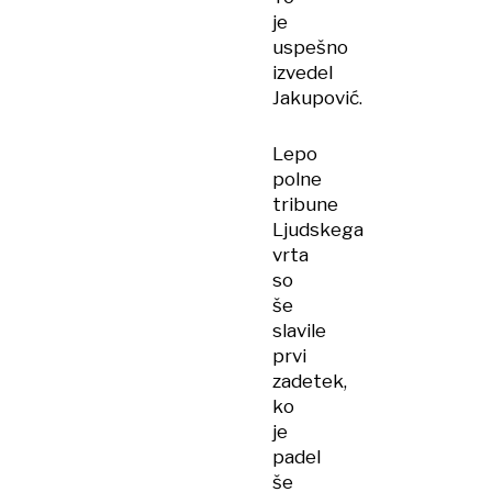
je
uspešno
izvedel
Jakupović.
Lepo
polne
tribune
Ljudskega
vrta
so
še
slavile
prvi
zadetek,
ko
je
padel
še