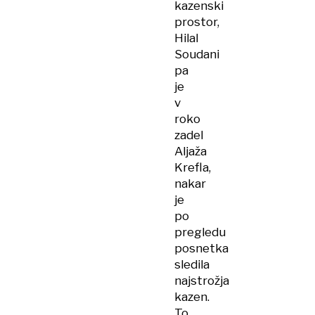
kazenski
prostor,
Hilal
Soudani
pa
je
v
roko
zadel
Aljaža
Krefla,
nakar
je
po
pregledu
posnetka
sledila
najstrožja
kazen.
To