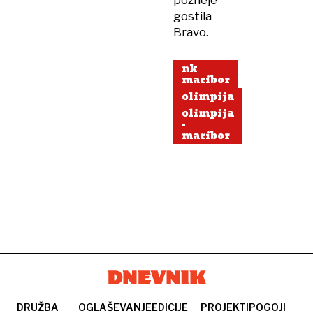
pozneje
gostila
Bravo.
nk
maribor
olimpija
olimpija
-
maribor
DRUŽBA
OGLAŠEVANJE
EDICIJE
PROJEKTI
POGOJI