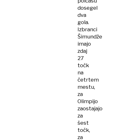
polčasu
dosegel
dva
gola.
Izbranci
Šimundže
imajo
zdaj
27
točk
na
četrtem
mestu,
za
Olimpijo
zaostajajo
za
šest
točk,
za