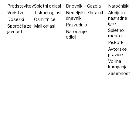
Predstavitev
Spletni oglasi
Dnevnik
Gazela
Naročniški
Vodstvo
Tiskani oglasi
Nedeljski
Zlata nit
Akcije in
dnevnik
nagradne
Dosežki
Osmrtnice
igre
Razvedrilo
Sporočila za
Mali oglasi
Spletno
javnost
Naročanje
mesto
edicij
Piškotki
Avtorske
pravice
Volilna
kampanja
Zasebnost