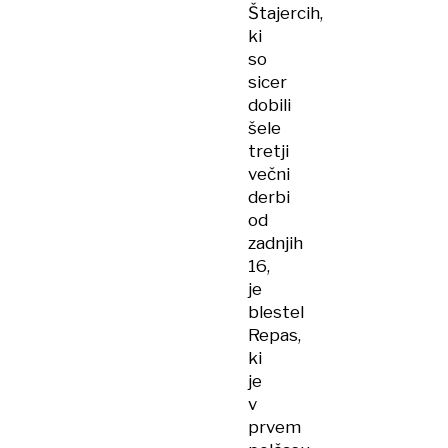
Štajercih,
ki
so
sicer
dobili
šele
tretji
večni
derbi
od
zadnjih
16,
je
blestel
Repas,
ki
je
v
prvem