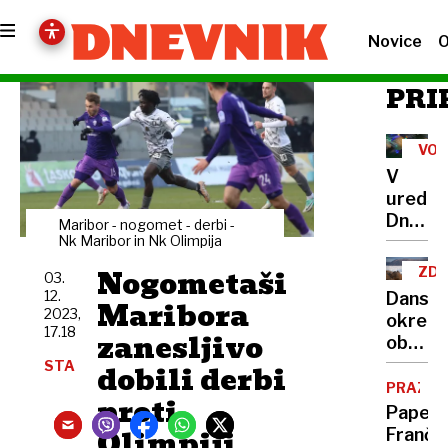
Novice
O
PRI
VOŠ
V
uredni
Dnevni
Maribor - nogomet - derbi -
vam
Nk Maribor in Nk Olimpija
želimo
Nogometaši
ZDA
03.
miren
DA
12.
Dansk
Maribora
božič
2023,
okrepi
17.18
zanesljivo
obram
Grenlan
STA
dobili derbi
Trump
PRAZNIK
proti
zanima
Papež
nakup
Olimpiji
Franči