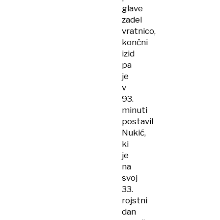
glave
zadel
vratnico,
končni
izid
pa
je
v
93.
minuti
postavil
Nukić,
ki
je
na
svoj
33.
rojstni
dan