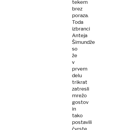
tekem
brez
poraza.
Toda
izbranci
Anteja
Šimundže
so
že
v
prvem
delu
trikrat
zatresli
mrežo
gostov
in
tako
postavili
čvrste