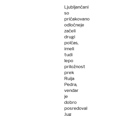
Ljubljančani
so
pričakovano
odločneje
začeli
drugi
polčas,
imeli
tudi
lepo
priložnost
prek
Ruija
Pedra,
vendar
je
dobro
posredoval
Jug