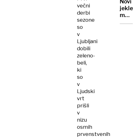
Novi
sveto
večni
jekleni
nebu
derbi
mož
sezone
prihaja
so
prihod
v
poletj
Ljubljani
dobili
zeleno-
beli,
ki
so
v
Ljudski
vrt
prišli
v
nizu
osmih
prvenstvenih