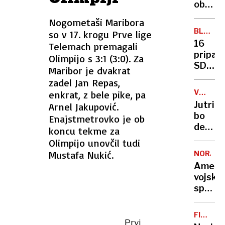
arktič
ob
otoka
božiču
Nogometaši Maribora
in
BLIŽNJI
so v 17. krogu Prve lige
začetk
VZHOD
16
Telemach premagali
sveteg
pripad
Olimpijo s 3:1 (3:0). Za
leta
SDF
Maribor je dvakrat
poudar
ubitih
zadel Jan Repas,
pomen
v
upanja
VREMEN
enkrat, z bele pike, pa
spopad
NAPOVE
Jutri
Arnel Jakupović.
na
bo
Enajstmetrovko je ob
severo
delno
koncu tekme za
Sirije
jasno,
Olimpijo unovčil tudi
ponek
Mustafa Nukić.
NORAD
oblačn
Ameri
vojska
spreml
Božičk
potova
FILMSK
po
Prvi
NAPOVE