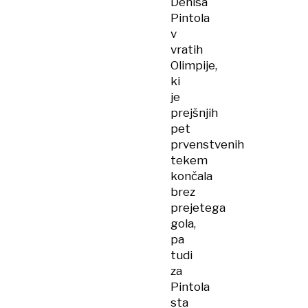
Denisa
Pintola
v
vratih
Olimpije,
ki
je
prejšnjih
pet
prvenstvenih
tekem
končala
brez
prejetega
gola,
pa
tudi
za
Pintola
sta