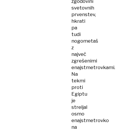
zgodovini
svetovnih
prvenstev,
hkrati
pa
tudi
nogometaš
z
največ
zgrešenimi
enajstmetrovkami.
Na
tekmi
proti
Egiptu
je
streljal
osmo
enajstmetrovko
na