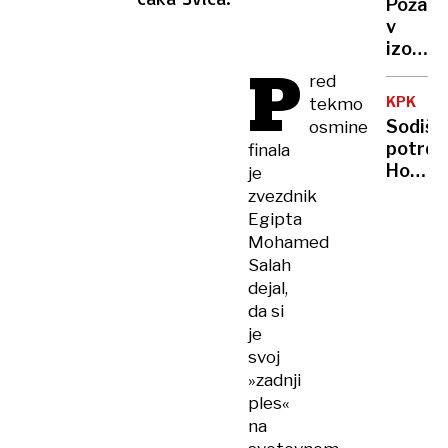
Požar
nataka
v
govoril
izolski
srbsko
P
industr
»V
red
hali,
Sloveni
KPK
tekmo
gasilci
tega
Sodišč
osmine
rešili
ne
potrdil
finala
speče
bom
Hojs
je
stanov
dovolil
in
zvezdnik
Počiva
Egipta
kršila
Mohamed
zakon
Salah
o
dejal,
integri
da si
je
svoj
»zadnji
ples«
na