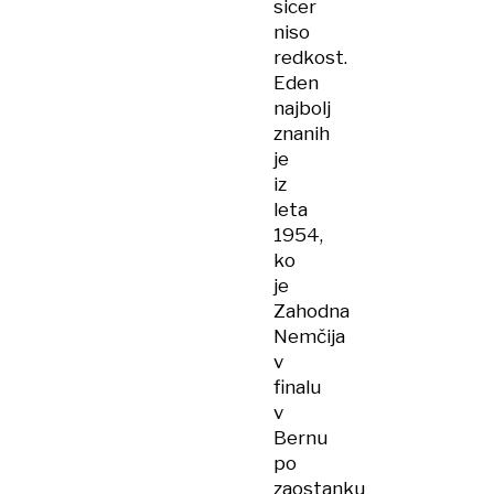
sicer
niso
redkost.
Eden
najbolj
znanih
je
iz
leta
1954,
ko
je
Zahodna
Nemčija
v
finalu
v
Bernu
po
zaostanku