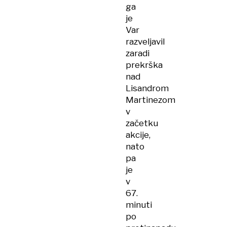
ga
je
Var
razveljavil
zaradi
prekrška
nad
Lisandrom
Martinezom
v
začetku
akcije,
nato
pa
je
v
67.
minuti
po