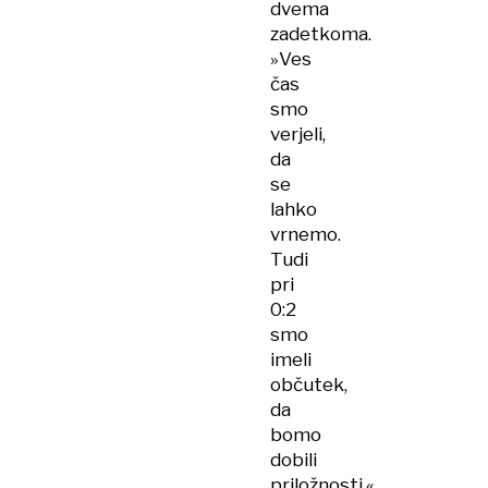
dvema
zadetkoma.
»Ves
čas
smo
verjeli,
da
se
lahko
vrnemo.
Tudi
pri
0:2
smo
imeli
občutek,
da
bomo
dobili
priložnosti,«