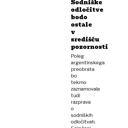
Sodniške
odločitve
bodo
ostale
v
središču
pozornosti
Poleg
argentinskega
preobrata
bo
tekmo
zaznamovala
tudi
razprava
o
sodniških
odločitvah.