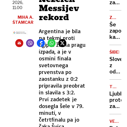
policija
zapor
2026,
kot
Messijev
z njo
11.00
in
420
še ni
rekord
izgon:
MIHA A.
ZAČASN
govoril
V
ŠTAMCAR
PERONI
Še
Lidlu
Argentina je bila
zapora
ukradl
kamniš
na tekmi proti
za
in
Egiptu že na pragu
55
dolenj
izpada, a je v
evrov
ŠIBENIK
proge,
osmini finala
izdelko
Sloven
nato
svetovnega
nato
z
vlaki
napadl
prvenstva po
odvrže
spet
varnos
ogork
zaostanku z 0:2
na
skoraj
pripravila preobrat
železni
TUJI
zažgal
in slavila s 3:2.
DELAVCI
postaji
Ljublj
bencin
Prvi zadetek je
protes
črpalk
dosegla šele v 79.
zapust
minuti, v
lokal,
ker
četrtfinalu pa jo
VELIKA
je
čaka Švica.
ŠKODA