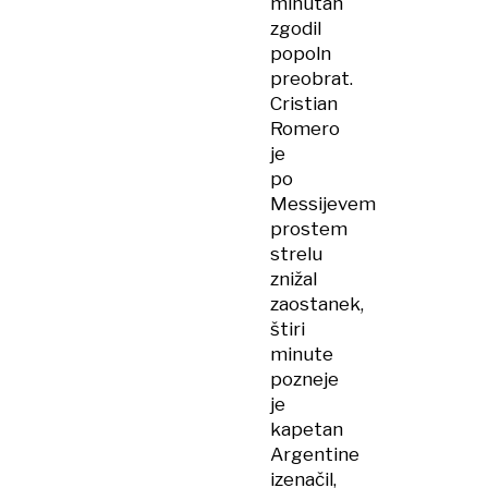
minutah
zgodil
popoln
preobrat.
Cristian
Romero
je
po
Messijevem
prostem
strelu
znižal
zaostanek,
štiri
minute
pozneje
je
kapetan
Argentine
izenačil,