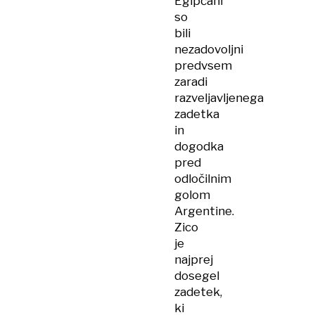
Egipčani
so
bili
nezadovoljni
predvsem
zaradi
razveljavljenega
zadetka
in
dogodka
pred
odločilnim
golom
Argentine.
Zico
je
najprej
dosegel
zadetek,
ki