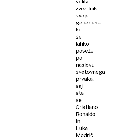
veliki
zvezdnik
svoje
generacije,
ki
še
lahko
poseže
po
naslovu
svetovnega
prvaka,
saj
sta
se
Cristiano
Ronaldo
in
Luka
Modrić