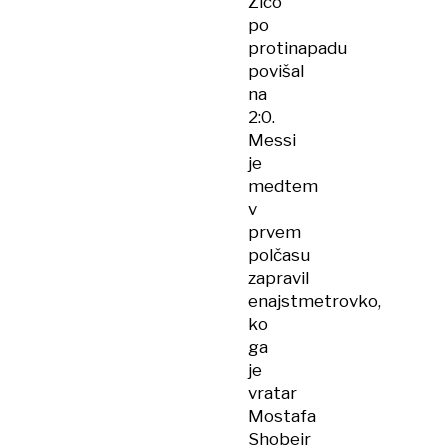
Zico
po
protinapadu
povišal
na
2:0.
Messi
je
medtem
v
prvem
polčasu
zapravil
enajstmetrovko,
ko
ga
je
vratar
Mostafa
Shobeir