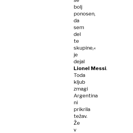
še
bolj
ponosen,
da
sem
del
te
skupine,«
je
dejal
Lionel Messi
.
Toda
kljub
zmagi
Argentina
ni
prikrila
težav.
Že
v