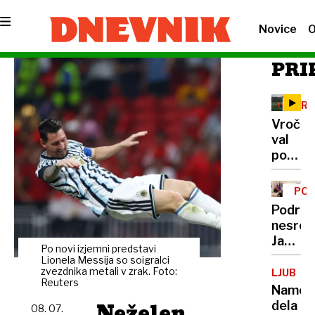
Novice
O
PRI
PRE
Vročin
val
polni
ljublja
urgenc
POL
samo
Podrob
včeraj
nesreč
trije
Janša
pristan
Po novi izjemni predstavi
med
Lionela Messija so soigralci
helikop
prvimi
zvezdnika metali v zrak. Foto:
LJUBLJ
letos
Reuters
pisal
Names
že
predse
Neželen
dela
več
08. 07.