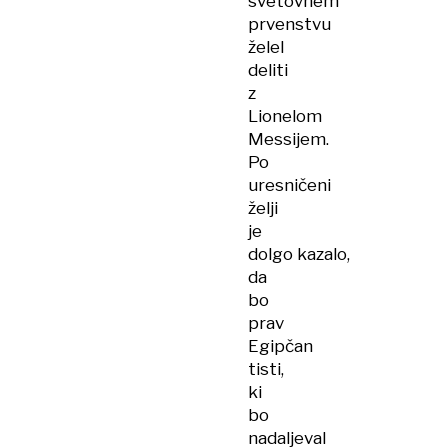
svetovnem
prvenstvu
želel
deliti
z
Lionelom
Messijem.
Po
uresničeni
želji
je
dolgo kazalo,
da
bo
prav
Egipčan
tisti,
ki
bo
nadaljeval