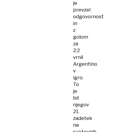
je
prevzel
odgovornost
in
z
golom
za
2:2
vrnil
Argentino
v
igro.
To
je
bil
njegov
21.
zadetek
na
svetovnih