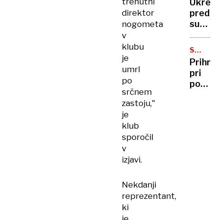
naroda
trenutni
Ukrepi
zdaj
direktor
pred
so
sušo:
nogometa
ga
Uspeh
v
našli
odvise
klubu
mrtve
SPLETN
od
je
VSEVED
Prihra
zanese
umrl
pri
posame
po
poštnin
srčnem
povzro
zastoju,"
nejevol
je
med
klub
upokoj
sporočil
v
izjavi.
Nekdanji
reprezentant,
ki
je