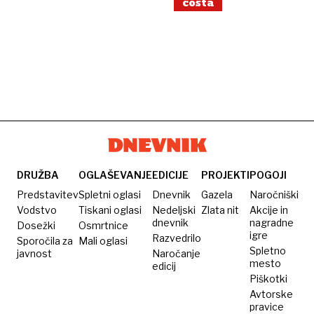
costa
DRUŽBA
OGLAŠEVANJE
EDICIJE
PROJEKTI
POGOJI
Predstavitev
Spletni oglasi
Dnevnik
Gazela
Naročniški
Vodstvo
Tiskani oglasi
Nedeljski
Zlata nit
Akcije in
dnevnik
nagradne
Dosežki
Osmrtnice
igre
Razvedrilo
Sporočila za
Mali oglasi
Spletno
javnost
Naročanje
mesto
edicij
Piškotki
Avtorske
pravice