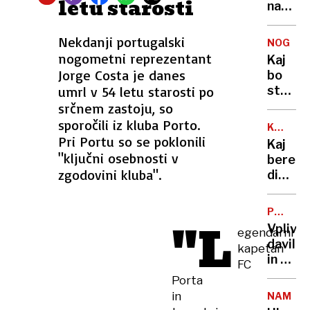
letu starosti
so
na
kazni.
televizi
Kakšn
doživel
Nekdanji portugalski
NOGOM
so
možga
nogometni reprezentant
Kaj
globe
kap,
Jorge Costa je danes
bo
pri
bori
umrl v 54 letu starosti po
storil
nas?
se
Benjam
srčnem zastoju, so
za
Šeško
sporočili iz kluba Porto.
življen
KNJIGE
V
Pri Portu so se poklonili
IN
Kaj
igri
SLAVNI
"ključni osebnosti v
bere
sta
zgodovini kluba".
diktat
Newca
med
in
krvavi
Manch
PREISK
"L
čistka
POTEKA
United
Vplivn
egendarni
vojnam
davil
kapetan
in
in z
FC
parano
nožem
Porta
nadzo
napade
in
lastne
NAMAKA
moža,