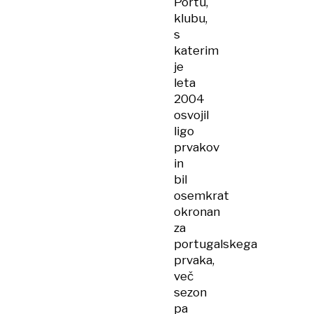
Portu,
klubu,
s
katerim
je
leta
2004
osvojil
ligo
prvakov
in
bil
osemkrat
okronan
za
portugalskega
prvaka,
več
sezon
pa