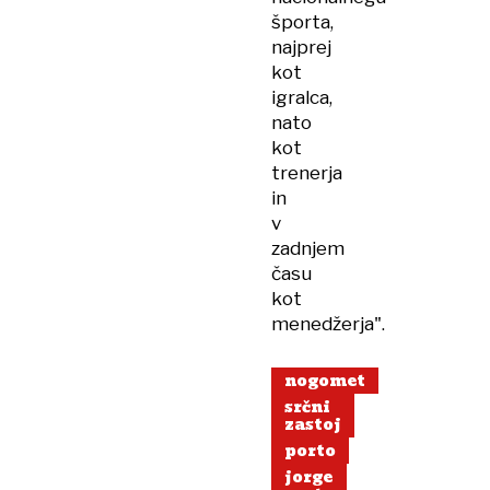
športa,
najprej
kot
igralca,
nato
kot
trenerja
in
v
zadnjem
času
kot
menedžerja".
nogomet
srčni
zastoj
porto
jorge