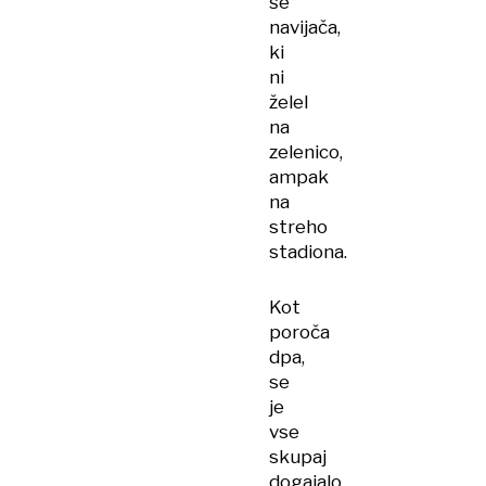
še
navijača,
ki
ni
želel
na
zelenico,
ampak
na
streho
stadiona.
Kot
poroča
dpa,
se
je
vse
skupaj
dogajalo