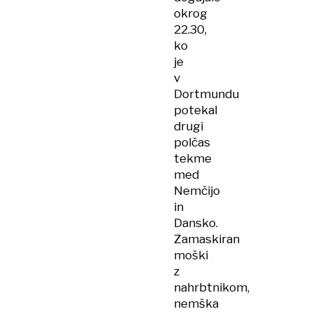
okrog
22.30,
ko
je
v
Dortmundu
potekal
drugi
polčas
tekme
med
Nemčijo
in
Dansko.
Zamaskiran
moški
z
nahrbtnikom,
nemška