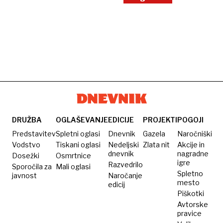
DRUŽBA
OGLAŠEVANJE
EDICIJE
PROJEKTI
POGOJI
Predstavitev
Spletni oglasi
Dnevnik
Gazela
Naročniški
Vodstvo
Tiskani oglasi
Nedeljski
Zlata nit
Akcije in
dnevnik
nagradne
Dosežki
Osmrtnice
igre
Razvedrilo
Sporočila za
Mali oglasi
Spletno
javnost
Naročanje
mesto
edicij
Piškotki
Avtorske
pravice