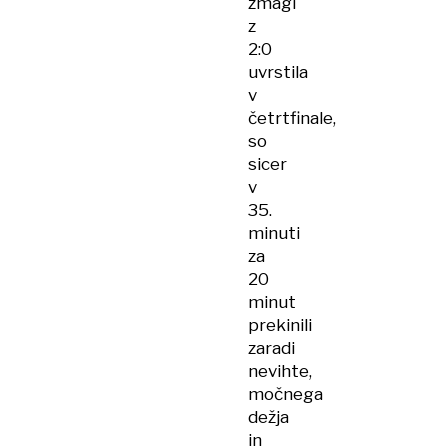
zmagi
z
2:0
uvrstila
v
četrtfinale,
so
sicer
v
35.
minuti
za
20
minut
prekinili
zaradi
nevihte,
močnega
dežja
in