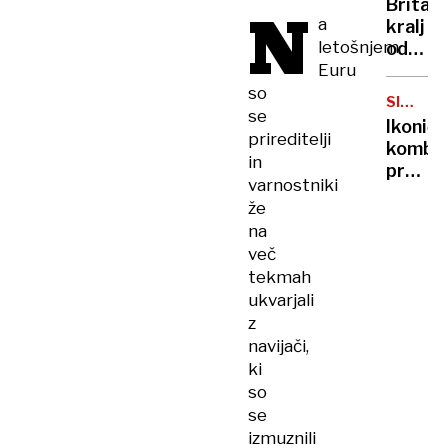
Britan
N
Nico
a
kralj
pa
letošnjem
odpove
njen
Euru
obvezn
sin
zaradi
so
SIMBOL
strans
se
HIPIJEV
Ikoničn
učinko
prireditelji
kombi
zdravlj
in
praznu
raka
varnostniki
75.
že
rojstni
na
dan
več
tekmah
ukvarjali
z
navijači,
ki
so
se
izmuznili