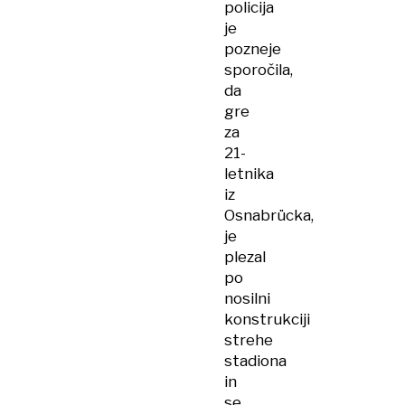
policija
je
pozneje
sporočila,
da
gre
za
21-
letnika
iz
Osnabrücka,
je
plezal
po
nosilni
konstrukciji
strehe
stadiona
in
se