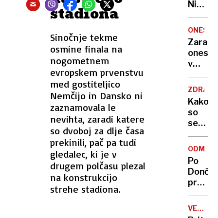
Nikoli
stadiona
nisem
pomisli
ONESNA
Sinočnje tekme
da je
Zaradi
to v
osmine finala na
onesna
moji
nogometnem
v
Ljublja
evropskem prvenstvu
delu
sploh
med gostiteljico
Logat
mogoč
ZDRAVS
Nemčijo in Dansko ni
voda
Kako
zaznamovala le
nepitn
so
nevihta, zaradi katere
se
so dvoboj za dlje časa
zasuka
prekinili, pač pa tudi
cilji
ODMEV
gledalec, ki je v
Golobo
Po
drugem polčasu plezal
vlade
Dončić
na konstrukcijo
prodaji
strehe stadiona.
Karma
je
VELIKA
psica,
BRITANI