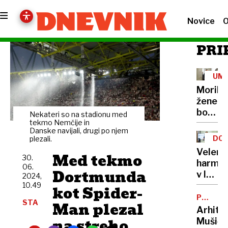
Novice
O
PRI
UM
Morile
žene
bo
Nekateri so na stadionu med
sedel
tekmo Nemčije in
Danske navijali, drugi po njem
21
DOB
plezali.
let
PRO
Velenj
Med tekmo
30.
harmon
06.
Dortmunda
v lov
2024,
na
10.49
kot Spider-
nov
POTNIŠK
STA
Man plezal
CENTER
Guinne
Arhite
rekord
na streho
Mušič: