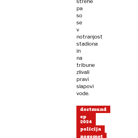
strehe
pa
so
se
v
notranjost
stadiona
in
na
tribune
zlivali
pravi
slapovi
vode.
dortmund
ep
2024
policija
nogomet