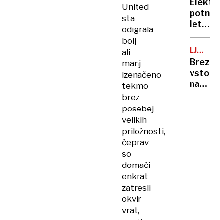
ranjeni
Elektr
United
posnet
potniš
razkrili
sta
letala
doslej
odigrala
niso
neznan
bolj
več
podrob
LJUBLJ
ali
le
KOPALI
Brezpl
manj
oddalj
vstopn
izenačeno
prihod
na
tekmo
po
kopališ
brez
Evropi
kakšno
posebej
bi
je
velikih
lahko
stanje
priložnosti,
z
na
čeprav
njimi
bazeni
leteli
so
že v
domači
nekaj
enkrat
letih
zatresli
okvir
vrat,