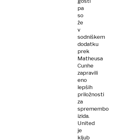
gosti
pa
so
že
v
sodniškem
dodatku
prek
Matheusa
Cunhe
zapravili
eno
lepših
priložnosti
za
spremembo
izida.
United
je
kljub