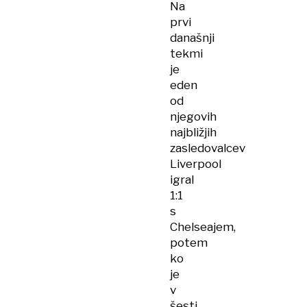
Na
prvi
današnji
tekmi
je
eden
od
njegovih
najbližjih
zasledovalcev
Liverpool
igral
1:1
s
Chelseajem,
potem
ko
je
v
šesti