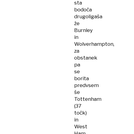
sta
bodoča
drugoligaša
že
Burnley
in
Wolverhampton,
za
obstanek
pa
se
borita
predvsem
še
Tottenham
(37
točk)
in
West
Ham