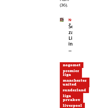
(36).
NOGOMET
Šeško
zabil
Liverpoolu
in
moral
ostati
v
nogomet
slačilnici
premier
liga
manchester
united
sunderland
liga
prvakov
liverpool