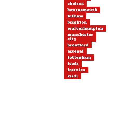
chelsea
bournemouth
fulham
brighton
wolverhampton
manchester
city
brentford
arsenal
tottenham
leeds
lestvica
izidi