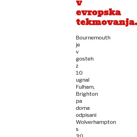
v
evropska
tekmovanja
Bournemouth
je
v
gosteh
z
1:0
ugnal
Fulham,
Brighton
pa
doma
odpisani
Wolverhampton
s
3:0.