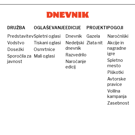
DRUŽBA
OGLAŠEVANJE
EDICIJE
PROJEKTI
POGOJI
Predstavitev
Spletni oglasi
Dnevnik
Gazela
Naročniški
Vodstvo
Tiskani oglasi
Nedeljski
Zlata nit
Akcije in
dnevnik
nagradne
Dosežki
Osmrtnice
igre
Razvedrilo
Sporočila za
Mali oglasi
Spletno
javnost
Naročanje
mesto
edicij
Piškotki
Avtorske
pravice
Volilna
kampanja
Zasebnost