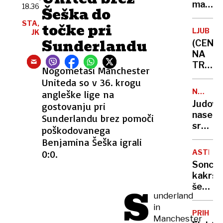
malih
18.36
Šeška do
vredno
STA,
točke pri
novi
LJUBLJ
JK
strošk
Sunderlandu
(CENE
že
NA
zmanjš
TRŽNIC
Nogometaši Manchester
naročil
Vročin
s
Uniteda so v 36. krogu
uničuj
Temuj
NEZAKO
angleške lige na
pridelk
NASELB
in
Judovs
gostovanju pri
lubeni
Sheina
naselje
Sunderlandu brez pomoči
pa
sredi
poškodovanega
še
noči
Benjamina Šeška igrali
nikoli
požgal
niso
0:0.
ASTRON
palest
bile
Sonce,
vas
tako
kakršn
na
sladke
S
še
Zahod
underland
nismo
bregu,
in
videli:
več
PRIHOD
Manchester
novi