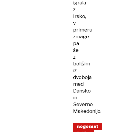
igrala
z
Irsko,
v
primeru
zmage
pa
še
z
boljšim
iz
dvoboja
med
Dansko
in
Severno
Makedonijo.
nogomet