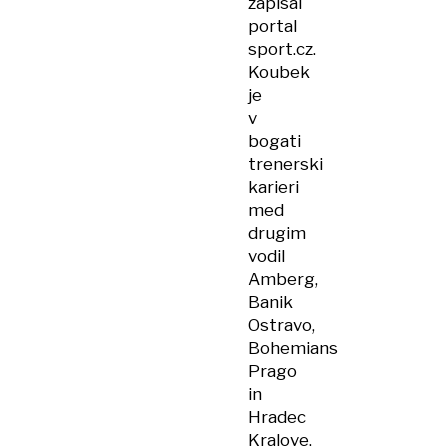
zapisal
portal
sport.cz.
Koubek
je
v
bogati
trenerski
karieri
med
drugim
vodil
Amberg,
Banik
Ostravo,
Bohemians
Prago
in
Hradec
Kralove.