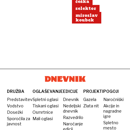
češka
selektor
miroslav
koubek
DRUŽBA
OGLAŠEVANJE
EDICIJE
PROJEKTI
POGOJI
Predstavitev
Spletni oglasi
Dnevnik
Gazela
Naročniški
Vodstvo
Tiskani oglasi
Nedeljski
Zlata nit
Akcije in
dnevnik
nagradne
Dosežki
Osmrtnice
igre
Razvedrilo
Sporočila za
Mali oglasi
Spletno
javnost
Naročanje
mesto
edicij