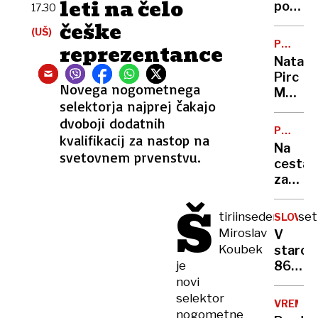
leti na čelo
porabe
17.30
piva
češke
(UŠ)
se
PO
reprezentance
ne
NESREČ
Nataša
bo
Pirc
zausta
Novega nogometnega
Musar:
na
selektorja najprej čakajo
"Težko
noben
dvoboji dodatnih
mi
način”
PROME
kvalifikacij za nastop na
je,
INFORMA
Na
zelo
svetovnem prvenstvu.
cestah
težko.
zastoji
Pa
Kje
ne
Š
boste
tiriinsedemdeset
samo
SLOVO
stali
Miroslav
zaradi
V
v
sebe"
Koubek
staros
koloni?
je
86
let
novi
umrl
selektor
VREME
košark
nogometne