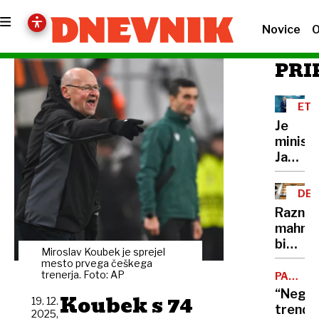
Novice
O
PRI
ETI
Je
minist
Janez
Cigler
Kralj
DEL
le
OBL
Razni
moraln
mahnič
razsod
bi
ali
Miroslav Koubek je sprejel
kar
mesto prvega češkega
tudi
ignorir
trenerja. Foto: AP
PADEC
moraln
POTROŠ
ustavn
“Negat
Koubek s 74
grešni
19. 12.
sodišč
trend
2025,