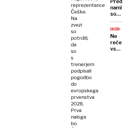
Pred
trener
reprezentance
nami
Don
Češke.
so
Nelson
Na
vroči
zvezi
dnevi,
HOROSK
so
za
Ne
potrdili,
danes
reče
da
razgla
vsak
so
velika
»ljubim
s
požarn
te«:
ogrože
trenerjem
kako
podpisali
posam
pogodbo
astrol
do
zname
evropskega
pokaže
prvenstva
da
2028.
mu
Prva
je
naloga
mar
bo