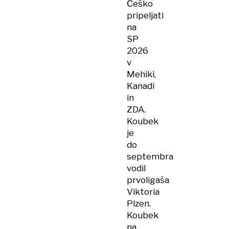
Češko
pripeljati
na
SP
2026
v
Mehiki,
Kanadi
in
ZDA.
Koubek
je
do
septembra
vodil
prvoligaša
Viktoria
Plzen.
Koubek
na