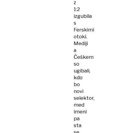
z
1:2
izgubila
s
Ferskimi
otoki.
Mediji
a
Češkem
so
ugibali,
kdo
bo
novi
selektor,
med
imeni
pa
sta
se