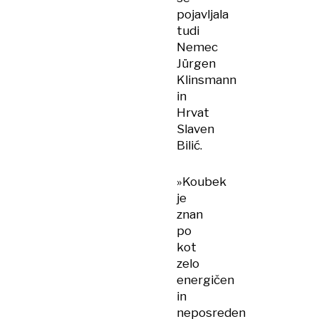
pojavljala
tudi
Nemec
Jürgen
Klinsmann
in
Hrvat
Slaven
Bilić.
»Koubek
je
znan
po
kot
zelo
energičen
in
neposreden