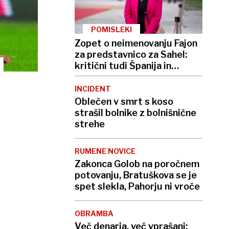
POMISLEKI
Zopet o neimenovanju Fajon
za predstavnico za Sahel:
kritični tudi Španija in
Francija
INCIDENT
Oblečen v smrt s koso
strašil bolnike z bolnišnične
strehe
RUMENE NOVICE
Zakonca Golob na poročnem
potovanju, Bratuškova se je
spet slekla, Pahorju ni vroče
OBRAMBA
Več denarja, več vprašanj: