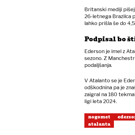
Britanski mediji piš
26-letnega Brazilca p
lahko prišla še do 4,
Podpisal bo š
Ederson je imel z At
sezono. Z Manchestr
podaljšanja.
V Atalanto se je Eder
odškodnina pa je znaš
zaigral na 180 tekmah
ligi leta 2024.
nogomet
ederso
atalanta