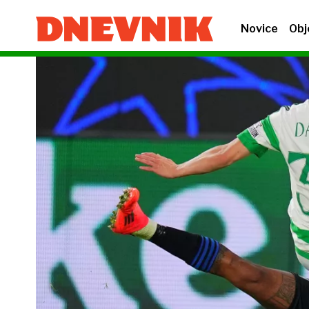
Novice
Obj