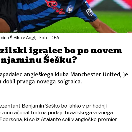
mina Šeška v Angliji. Foto: DPA
zilski igralec bo po novem
enjaminu Šešku?
apadalec angleškega kluba Manchester United, je
 dobil prvega novega soigralca.
ezentant Benjamin Šeško bo lahko v prihodnji
zoni računal tudi na podaje brazilskega veznega
ersona, ki se iz Atalante seli v angleško premier