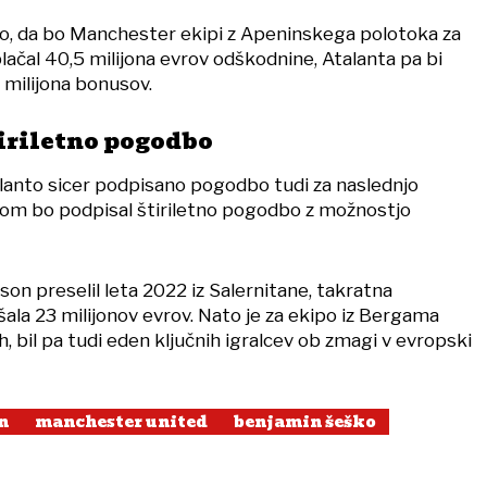
ejo, da bo Manchester ekipi z Apeninskega polotoka za
lačal 40,5 milijona evrov odškodnine, Atalanta pa bi
5 milijona bonusov.
tiriletno pogodbo
alanto sicer podpisano pogodbo tudi za naslednjo
om bo podpisal štiriletno pogodbo z možnostjo
son preselil leta 2022 iz Salernitane, takratna
ala 23 milijonov evrov. Nato je za ekipo iz Bergama
, bil pa tudi eden ključnih igralcev ob zmagi v evropski
n
manchester united
benjamin šeško