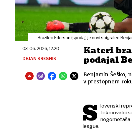
Brazilec Ederson (spodaj) je novi soigralec Benja
Kateri bra
03. 06. 2026, 12.20
podajal B
DEJAN KRESNIK
Benjamin Šeško, n
v prestopnem roku
S
lovenski repr
tekmovalni se
nogometaša Ed
league.