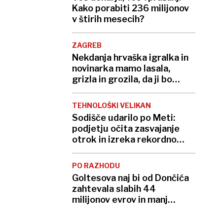
Kako porabiti 236 milijonov
v štirih mesecih?
ZAGREB
Nekdanja hrvaška igralka in
novinarka mamo lasala,
grizla in grozila, da ji bo
»utrgala glavo«
TEHNOLOŠKI VELIKAN
Sodišče udarilo po Meti:
podjetju očita zasvajanje
otrok in izreka rekordno
kazen
PO RAZHODU
Goltesova naj bi od Dončića
zahtevala slabih 44
milijonov evrov in manj
stikov z otrokoma