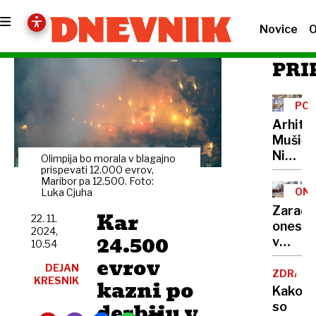
Novice
O
PRI
POT
CEN
Arhite
Mušič:
Nikoli
Olimpija bo morala v blagajno
nisem
prispevati 12.000 evrov,
Maribor pa 12.500. Foto:
pomisli
ONE
Luka Cjuha
da je
Zaradi
Kar
to v
22. 11.
onesna
2024,
moji
24.500
v
10.54
Ljublja
delu
evrov
sploh
DEJAN
Logat
ZDRAVS
mogoč
KRESNIK
kazni po
voda
Kako
nepitn
derbiju v
so