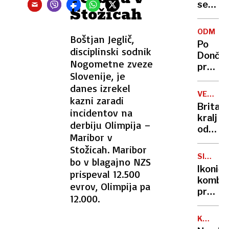
se
Stožicah
zasuka
cilji
ODMEV
Boštjan Jeglič,
Golobo
Po
vlade
disciplinski sodnik
Dončić
Nogometne zveze
prodaji
Slovenije, je
Karma
danes izrekel
je
VELIKA
kazni zaradi
psica,
BRITANI
Britan
incidentov na
Nico
kralj
pa
derbiju Olimpija –
odpove
njen
Maribor v
obvezn
sin
Stožicah. Maribor
zaradi
SIMBOL
bo v blagajno NZS
strans
HIPIJEV
Ikoničn
prispeval 12.500
učinko
kombi
evrov, Olimpija pa
zdravlj
praznu
raka
12.000.
75.
rojstni
KANADA
dan
GRENLA