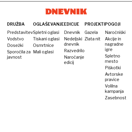
DRUŽBA
OGLAŠEVANJE
EDICIJE
PROJEKTI
POGOJI
Predstavitev
Spletni oglasi
Dnevnik
Gazela
Naročniški
Vodstvo
Tiskani oglasi
Nedeljski
Zlata nit
Akcije in
dnevnik
nagradne
Dosežki
Osmrtnice
igre
Razvedrilo
Sporočila za
Mali oglasi
Spletno
javnost
Naročanje
mesto
edicij
Piškotki
Avtorske
pravice
Volilna
kampanja
Zasebnost