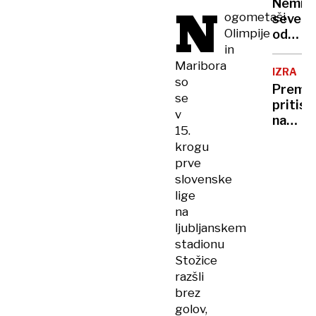
Nemir
N
ogometaši
severn
Olimpije
od
in
ZDA
Maribora
IZRAEL
so
Premie
se
pritisk
v
na
15.
Gazo
krogu
in
prve
pravos
slovenske
lige
na
ljubljanskem
stadionu
Stožice
razšli
brez
golov,