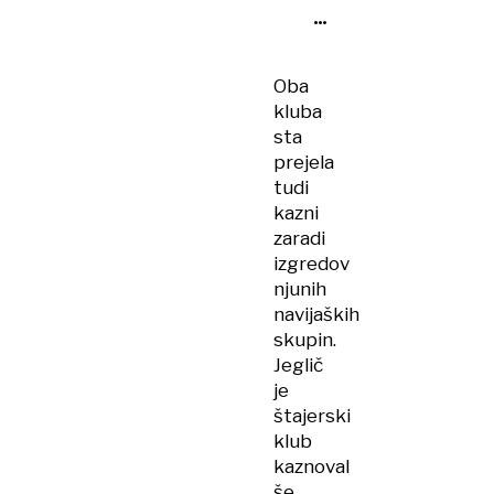
Idioti,
ki
jim
Oba
je
kluba
vseeno
sta
za
prejela
klube
tudi
in
kazni
šport
zaradi
izgredov
njunih
navijaških
skupin.
Jeglič
je
štajerski
klub
kaznoval
še