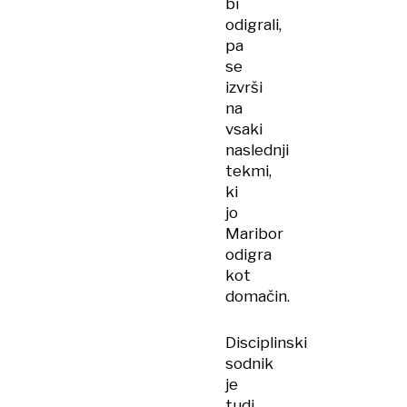
bi
odigrali,
pa
se
izvrši
na
vsaki
naslednji
tekmi,
ki
jo
Maribor
odigra
kot
domačin.
Disciplinski
sodnik
je
tudi