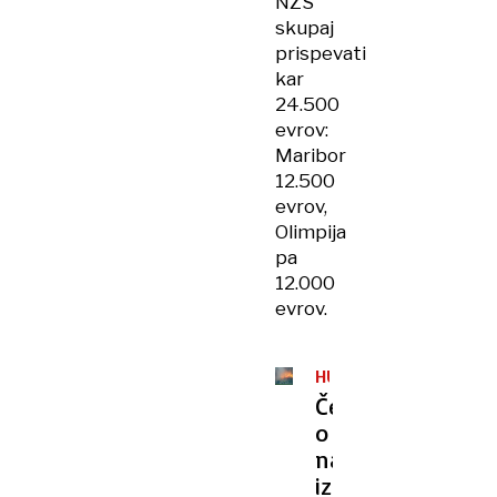
NZS
skupaj
prispevati
kar
24.500
evrov:
Maribor
12.500
evrov,
Olimpija
pa
12.000
evrov.
HULIGANSTVO
Čeferin
o
navijaških
izgredih: