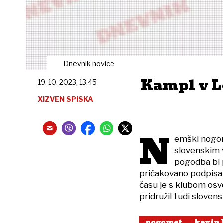
Dnevnik novice
Kampl v L
19. 10. 2023, 13.45
XIZVEN SPISKA
N
emški nogome
slovenskim 
pogodba bi p
pričakovano podpisal 
času je s klubom osvoj
pridružil tudi slove
nogomet
kevin