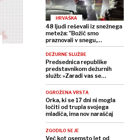
HRVAŠKA
48 ljudi reševali iz snežnega
meteža: "Božič smo
praznovali v snegu,
zmrznjeni, a srečni"
DEŽURNE SLUŽBE
Predsednica republike
predstavnikom dežurnih
služb: »Zaradi vas se
prebivalci Slovenije tudi med
prazniki počutimo varne.«
OGROŽENA VRSTA
Orka, ki se 17 dni ni mogla
ločiti od trupla svojega
mladiča, ima nov naraščaj
ZGODILO SE JE
Več kot osemsto let od