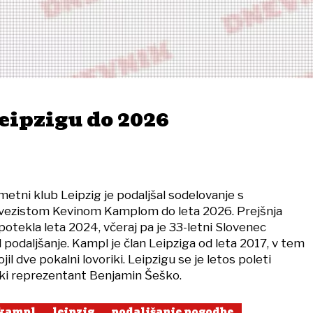
eipzigu do 2026
tni klub Leipzig je podaljšal sodelovanje s
vezistom Kevinom Kamplom do leta 2026. Prejšnja
otekla leta 2024, včeraj pa je 33-letni Slovenec
podaljšanje. Kampl je član Leipziga od leta 2017, v tem
il dve pokalni lovoriki. Leipzigu se je letos poleti
nski reprezentant Benjamin Šeško.
 kampl
leipzig
podaljšanje pogodbe