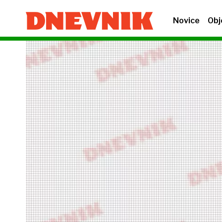
Novice
Obj