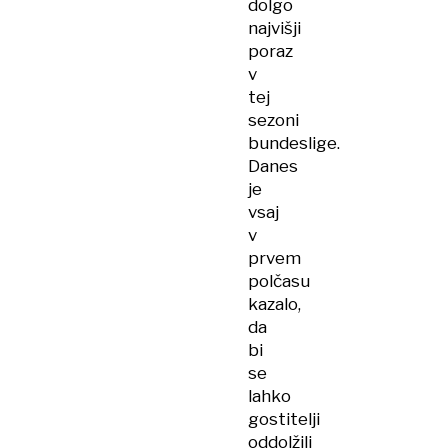
dolgo
najvišji
poraz
v
tej
sezoni
bundeslige.
Danes
je
vsaj
v
prvem
polčasu
kazalo,
da
bi
se
lahko
gostitelji
oddolžili