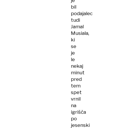
je
bil
podajalec
tudi
Jamal
Musiala,
ki
se
je
le
nekaj
minut
pred
tem
spet
vrnil
na
igrišča
po
jesenski