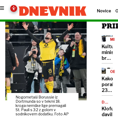
Novice
O
PRI
MIN
IN
Kultur
PRE
minist
brez
lastne
šoferja
OB
Cigler
Kako
Kralj
porabit
za
236
avto
milijon
Nogometaši Borussie iz
plačuj
Dortmunda so v tekmi 18.
v
DRUŽIN
najvišj
kroga nemške lige premagali
NASILJE
štirih
Klofuta
bonite
St. Pauli s 3:2 z golom v
mesec
sodnikovem dodatku. Foto AP
davil