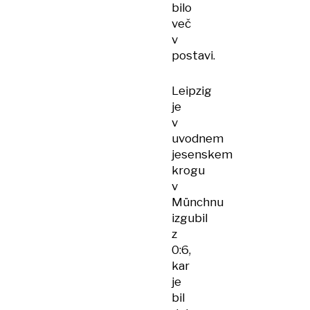
bilo
več
v
postavi.
Leipzig
je
v
uvodnem
jesenskem
krogu
v
Münchnu
izgubil
z
0:6,
kar
je
bil