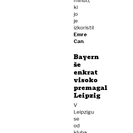
minuti,
ki
jo
je
izkoristil
Emre
Can
.
Bayern
še
enkrat
visoko
premagal
Leipzig
V
Leipzigu
se
od
kluba