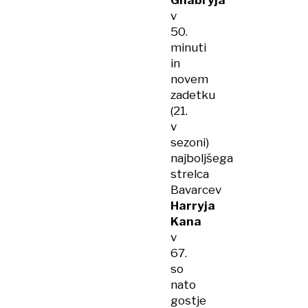
Gnabryja
v
50.
minuti
in
novem
zadetku
(21.
v
sezoni)
najboljšega
strelca
Bavarcev
Harryja
Kana
v
67.
so
nato
gostje