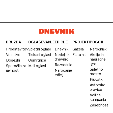
DRUŽBA
OGLAŠEVANJE
EDICIJE
PROJEKTI
POGOJI
Predstavitev
Spletni oglasi
Dnevnik
Gazela
Naročniški
Vodstvo
Tiskani oglasi
Nedeljski
Zlata nit
Akcije in
dnevnik
nagradne
Dosežki
Osmrtnice
igre
Razvedrilo
Sporočila za
Mali oglasi
Spletno
javnost
Naročanje
mesto
edicij
Piškotki
Avtorske
pravice
Volilna
kampanja
Zasebnost