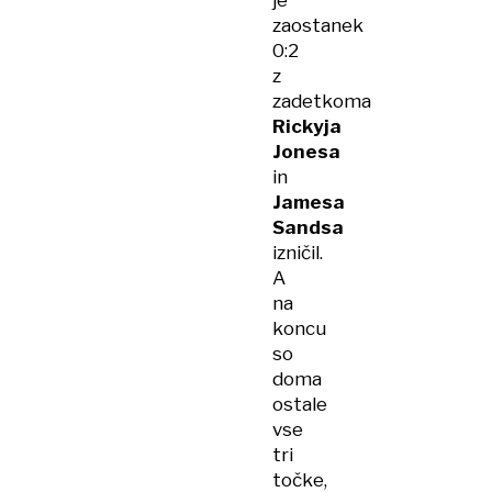
je
zaostanek
0:2
z
zadetkoma
Rickyja
Jonesa
in
Jamesa
Sandsa
izničil.
A
na
koncu
so
doma
ostale
vse
tri
točke,