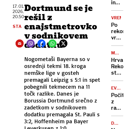
in
Dortmund se je
17. 01.
grozil
2026,
rešil z
z
20.50
VREME
nožem,
enajstmetrovko
Po
STA
v
rekor
v sodnikovem
zapor
vročin
mu
dodatku
valu
ne
bomo
bo
MAGNIT
končno
Nogometaši Bayerna so v
3,3
treba
Hrvašk
dočaka
osrednji tekmi 18. kroga
Reko
ohladi
nemške lige v gosteh
strese
premagali Leipzig s 5:1 in spet
potres
čutili
pobegnili tekmecem na 11
EVROPA
smo
točk razlike. Danes je
GORI
Počitn
ga
Borussia Dortmund srečno z
z
tudi
zadetkom v sodnikovem
razgl
v
dodatku premagala St. Pauli s
na
Sloveni
3:2, Hoffenheim pa Bayer
požar:
DRUŽBE
postaj
Leverkusen z 1:0.
OMREŽJ