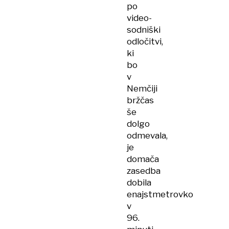
po
video-
sodniški
odločitvi,
ki
bo
v
Nemčiji
bržčas
še
dolgo
odmevala,
je
domača
zasedba
dobila
enajstmetrovko
v
96.