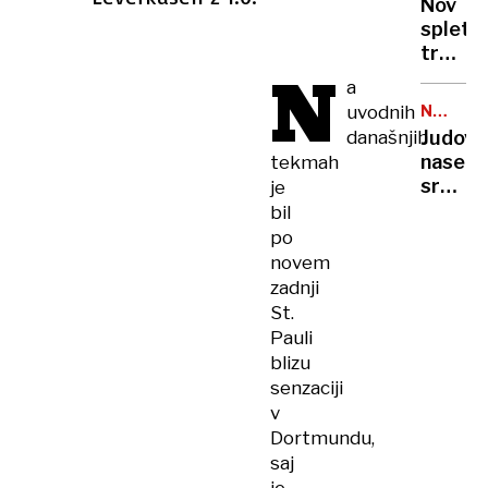
Nov
poletni
spletni
požari
trend
vse
N
skrbi
a
hujši?
stroko
uvodnih
NEZAKO
osamlj
NASELB
današnjih
Judovs
postaj
naselje
tekmah
zažele
sredi
je
življen
noči
bil
slog
požgal
po
palest
novem
vas
zadnji
na
St.
Zahod
Pauli
bregu,
blizu
več
senzaciji
ranjeni
v
Dortmundu,
saj