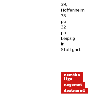
39,
Hoffenheim
33,
po
32
pa
Leipzig
in
Stuttgart.
nemška
liga
nogomet
dortmund