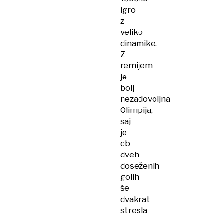
igro
z
veliko
dinamike.
Z
remijem
je
bolj
nezadovoljna
Olimpija,
saj
je
ob
dveh
doseženih
golih
še
dvakrat
stresla