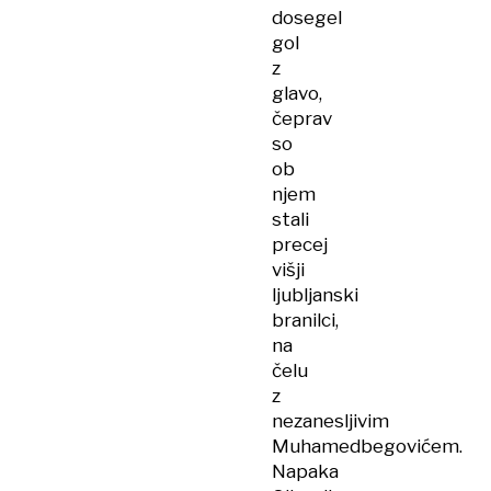
dosegel
gol
z
glavo,
čeprav
so
ob
njem
stali
precej
višji
ljubljanski
branilci,
na
čelu
z
nezanesljivim
Muhamedbegovićem.
Napaka