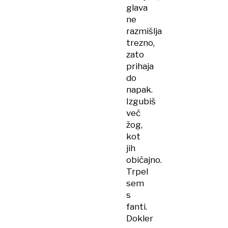
glava
ne
razmišlja
trezno,
zato
prihaja
do
napak.
Izgubiš
več
žog,
kot
jih
običajno.
Trpel
sem
s
fanti.
Dokler