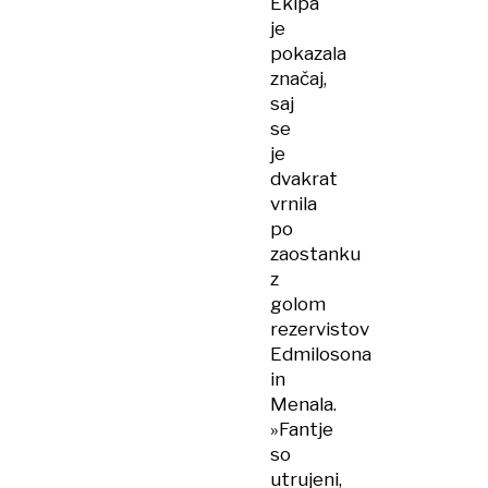
Ekipa
je
pokazala
značaj,
saj
se
je
dvakrat
vrnila
po
zaostanku
z
golom
rezervistov
Edmilosona
in
Menala.
»Fantje
so
utrujeni,