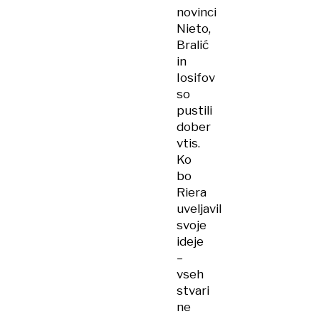
novinci
Nieto,
Bralić
in
Iosifov
so
pustili
dober
vtis.
Ko
bo
Riera
uveljavil
svoje
ideje
–
vseh
stvari
ne