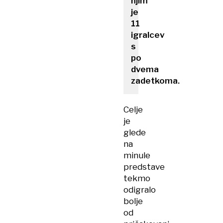
njim
je
11
igralcev
s
po
dvema
zadetkoma.
Celje
je
glede
na
minule
predstave
tekmo
odigralo
bolje
od