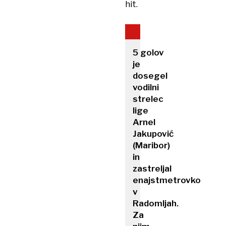
hit.
5 golov
je
dosegel
vodilni
strelec
lige
Arnel
Jakupović
(Maribor)
in
zastreljal
enajstmetrovko
v
Radomljah.
Za