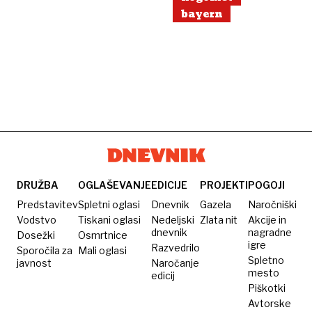
bayern
DRUŽBA
OGLAŠEVANJE
EDICIJE
PROJEKTI
POGOJI
Predstavitev
Spletni oglasi
Dnevnik
Gazela
Naročniški
Vodstvo
Tiskani oglasi
Nedeljski
Zlata nit
Akcije in
dnevnik
nagradne
Dosežki
Osmrtnice
igre
Razvedrilo
Sporočila za
Mali oglasi
Spletno
javnost
Naročanje
mesto
edicij
Piškotki
Avtorske