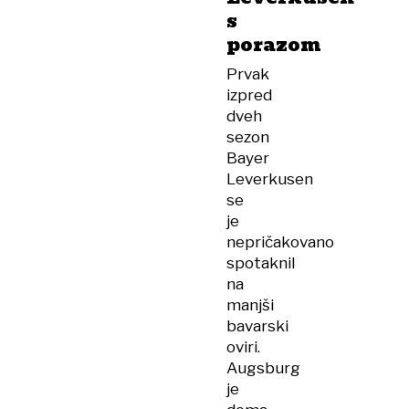
s
porazom
Prvak
izpred
dveh
sezon
Bayer
Leverkusen
se
je
nepričakovano
spotaknil
na
manjši
bavarski
oviri.
Augsburg
je