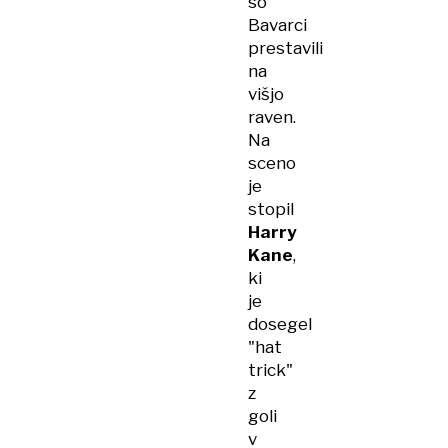
so
Bavarci
prestavili
na
višjo
raven.
Na
sceno
je
stopil
Harry
Kane
,
ki
je
dosegel
"hat
trick"
z
goli
v