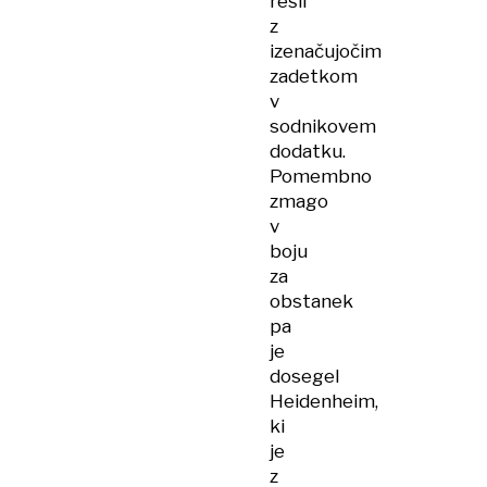
rešil
z
izenačujočim
zadetkom
v
sodnikovem
dodatku.
Pomembno
zmago
v
boju
za
obstanek
pa
je
dosegel
Heidenheim,
ki
je
z