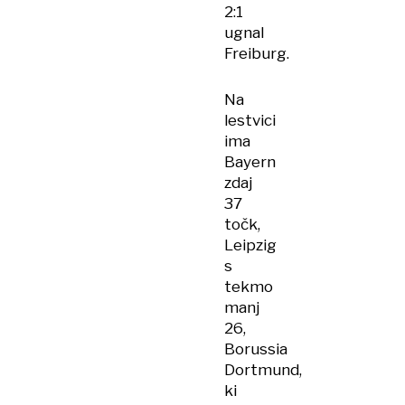
2:1
ugnal
Freiburg.
Na
lestvici
ima
Bayern
zdaj
37
točk,
Leipzig
s
tekmo
manj
26,
Borussia
Dortmund,
ki