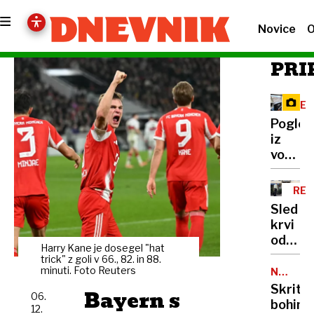
Novice
O
PRI
RE
Pogled
iz
vozne
kabine
lokomo
REK
vandali
Sled
in
krvi
pol
od
kilome
Harry Kane je dosegel "hat
mnogo
trick" z goli v 66., 82. in 88.
stresa
zabod
minuti. Foto Reuters
NEDELJS
IZLET
žrtve
Skriti
Bayern s
06.
vodila
bohinjs
12.