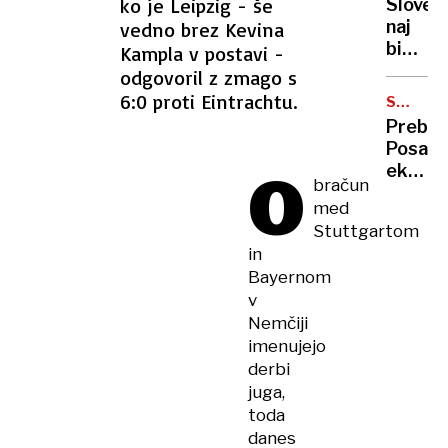
ko je Leipzig - še
Sloven
naj
vedno brez Kevina
bi
Kampla v postavi -
truplo
odgovoril z zmago s
Stefan
6:0 proti Eintrachtu.
STRAN
zakopa
PREROD
Prebili
dvakra
Posam
O
ekipa
bračun
lahko
med
dosež
Stuttgartom
več
in
kot
Bayernom
združe
v
Nemčiji
imenujejo
derbi
juga,
toda
danes