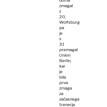
doma
zmagal
z
2:0,
Wolfsburg
pa
je
s
3:1
premagal
Union
Berlin,
kar
je
bila
prva
zmaga
za
začasnega
trenerja