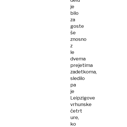
delu
je
bilo
za
goste
še
znosno
z
le
dvema
prejetima
zadetkoma,
sledilo
pa
je
Leipzigove
vrhunske
četrt
ure,
ko