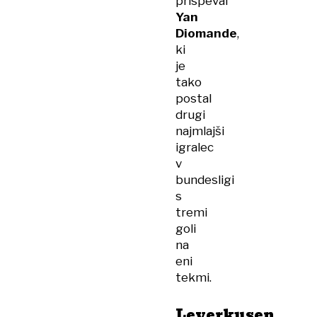
prispeval
Yan
Diomande
,
ki
je
tako
postal
drugi
najmlajši
igralec
v
bundesligi
s
tremi
goli
na
eni
tekmi.
Leverkusen