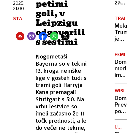
petimi
do
zaklad:
2025,
osumlj
21.00
do
goli, v
Adama
TRADICI
STA
Leipzigu
in
Melani
Eve
odgovorili
Trump
le po
s šestimi
je
neozna
bolnim
stezici
otrok
FEMICID
Nogometaši
prebra
Domne
Bayerna so v tekmi
pravlji
morile
13. kroga nemške
imel
lige v gosteh tudi s
pri
tremi goli Harryja
sebi
Kana premagali
WISLA
nož,
Domen
Stuttgart s 5:0. Na
pištolo
Prevc
vrhu lestvice so
in
po
imeli začasno že 11
puško
zmagi:
točk prednosti, a le
Užival
do večerne tekme,
UMOR
sem
VPLIVNI