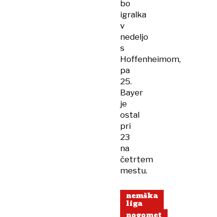
bo
igralka
v
nedeljo
s
Hoffenheimom,
pa
25.
Bayer
je
ostal
pri
23
na
četrtem
mestu.
nemška
liga
nogomet