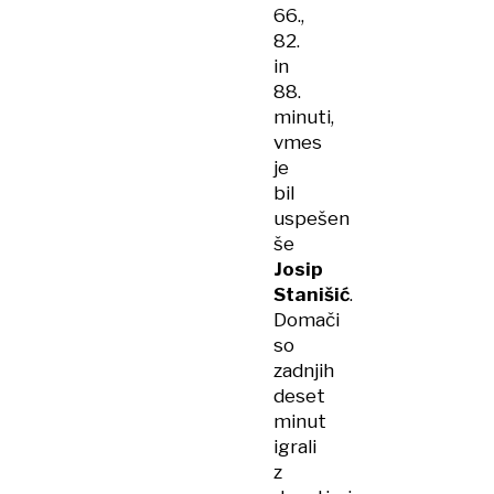
66.,
82.
in
88.
minuti,
vmes
je
bil
uspešen
še
Josip
Stanišić
.
Domači
so
zadnjih
deset
minut
igrali
z