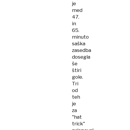
je
med
47.
in
65.
minuto
saška
zasedba
dosegla
še
štiri
gole.
Tri
od
teh
je
za
"hat
trick"