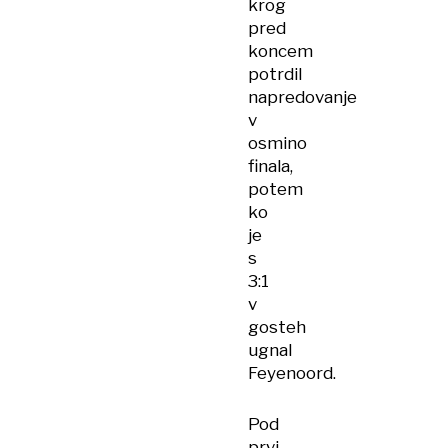
krog
pred
koncem
potrdil
napredovanje
v
osmino
finala,
potem
ko
je
s
3:1
v
gosteh
ugnal
Feyenoord.
Pod
prvi