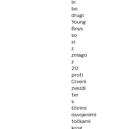
in
bo
drugi.
Young
Boys
so
si
z
zmago
z
2:0
proti
Crveni
zvezdi
ter
s
štirimi
osvojenimi
točkami
krog