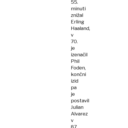
55.
minuti
znižal
Erling
Haaland,
v
70.
je
izenačil
Phil
Foden,
končni
izid
pa
je
postavil
Julian
Alvarez
v
87.