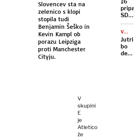
16
Slovencev sta na
sveteg
pripad
zelenico s klopi
leta
SDF
stopila tudi
poudar
ubitih
pomen
Benjamin Šeško in
v
upanja
VREMEN
Kevin Kampl ob
spopad
NAPOVE
Jutri
porazu Leipziga
na
bo
proti Manchester
severo
delno
Cityju.
Sirije
jasno,
ponek
oblačn
V
skupini
E
je
Atletico
že