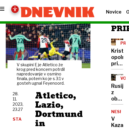
Novice
O
PRI
PRA
Kristja
opolno
pričaka
V skupini E je Atletico že
božič;
krog pred koncem potrdil
napredovanje v osmino
v
VOJ
finala, potem ko je s 3:1 v
večjih
gosteh ugnal Feyenoord.
Rusija
mestih
Atletico,
z
28.
poteka
obsežn
11.
osredn
Lazio,
2023,
napadi
božičn
23.27
Dortmund
na
NESREČ
maše
ukraji
V
STA
in
energe
Kazahs