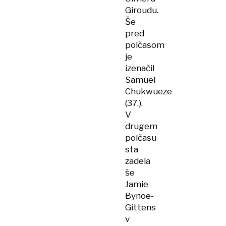
Giroudu.
Še
pred
polčasom
je
izenačil
Samuel
Chukwueze
(37.).
V
drugem
polčasu
sta
zadela
še
Jamie
Bynoe-
Gittens
v