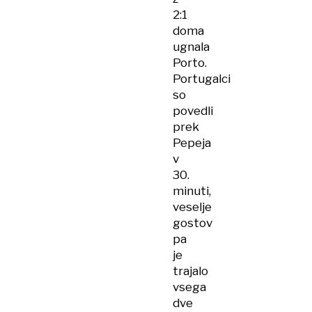
2:1
doma
ugnala
Porto.
Portugalci
so
povedli
prek
Pepeja
v
30.
minuti,
veselje
gostov
pa
je
trajalo
vsega
dve