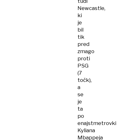
tudi
Newcastle,
ki
je
bil
tik
pred
zmago
proti
PSG
(7
točk),
a
se
je
ta
po
enajstmetrovki
Kyliana
Mbappeja