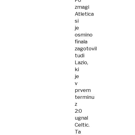
Po
zmagi
Atletica
si
je
osmino
finala
zagotovil
tudi
Lazio,
ki
je
v
prvem
terminu
z
2:0
ugnal
Celtic.
Ta