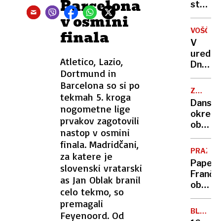
Barcelona
objekt
strmog
potniš
v osmini
letalo
VOŠČILO
finala
Astana
V
uredni
Atletico, Lazio,
Dnevni
Dortmund in
vam
Barcelona so si po
želimo
ZDA-
tekmah 5. kroga
miren
DANSKA
Dansk
nogometne lige
božič
okrepi
prvakov zagotovili
obram
nastop v osmini
Grenlan
finala. Madridčani,
Trump
PRAZNIK
za katere je
zanima
Papež
slovenski vratarski
nakup
Franči
as Jan Oblak branil
arktič
ob
otoka
celo tekmo, so
božiču
premagali
in
BLIŽNJI
Feyenoord. Od
začetk
VZHOD