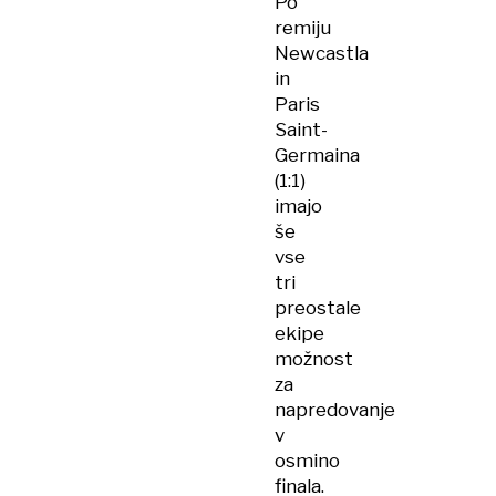
Po
remiju
Newcastla
in
Paris
Saint-
Germaina
(1:1)
imajo
še
vse
tri
preostale
ekipe
možnost
za
napredovanje
v
osmino
finala.