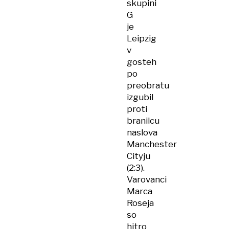
skupini
G
je
Leipzig
v
gosteh
po
preobratu
izgubil
proti
branilcu
naslova
Manchester
Cityju
(2:3).
Varovanci
Marca
Roseja
so
hitro