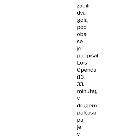
zabili
dva
gola,
pod
oba
se
je
podpisal
Lois
Openda
(13.,
33.
minuta),
v
drugem
polčasu
pa
je
v