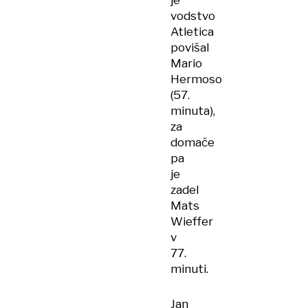
je
vodstvo
Atletica
povišal
Mario
Hermoso
(57.
minuta),
za
domače
pa
je
zadel
Mats
Wieffer
v
77.
minuti.
Jan