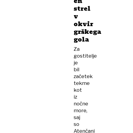
en
strel
v
okvir
grškega
gola
Za
gostitelje
je
bil
začetek
tekme
kot
iz
nočne
more,
saj
so
Atenčani