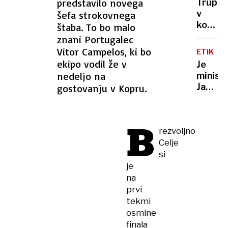
predstavilo novega
Truplo
potniki
v
šefa strokovnega
vso
kovčku
štaba. To bo malo
noč
je
znani Portugalec
čakali
bila
Vitor Campelos, ki bo
na
ETIKA
le
ekipo vodil že v
nov
Je
lutka
let
nedeljo na
minist
»za
Janez
gostovanju v Kopru.
odrasl
Cigler
Kralj
le
B
rezvoljno
moraln
Celje
razsod
ali
si
tudi
je
moraln
na
grešni
prvi
tekmi
osmine
finala