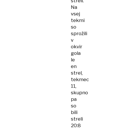
streli.
Na
vsej
tekmi
so
sprožili
v
okvir
gola
le
en
strel,
tekmec
11,
skupno
pa
so
bili
streli
20:8