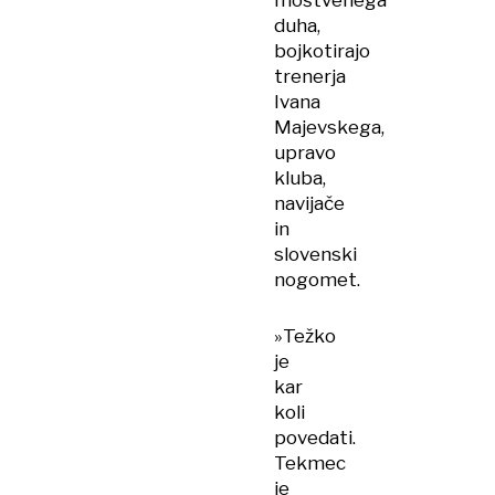
moštvenega
duha,
bojkotirajo
trenerja
Ivana
Majevskega,
upravo
kluba,
navijače
in
slovenski
nogomet.
»Težko
je
kar
koli
povedati.
Tekmec
je