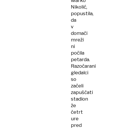
Marko
Nikolić,
popustila,
da
v
domači
mreži
ni
počila
petarda.
Razočarani
gledalci
so
začeli
zapuščati
stadion
že
četrt
ure
pred