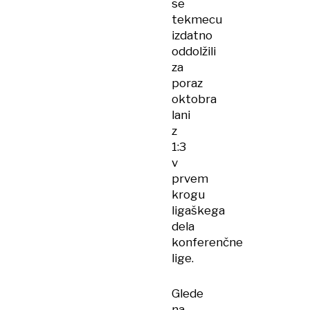
se
tekmecu
izdatno
oddolžili
za
poraz
oktobra
lani
z
1:3
v
prvem
krogu
ligaškega
dela
konferenčne
lige.
Glede
na