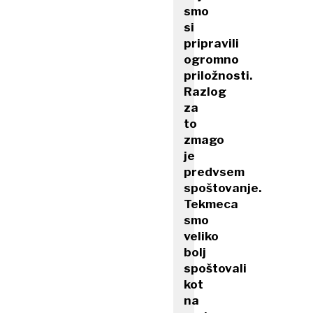
smo
si
pripravili
ogromno
priložnosti.
Razlog
za
to
zmago
je
predvsem
spoštovanje.
Tekmeca
smo
veliko
bolj
spoštovali
kot
na