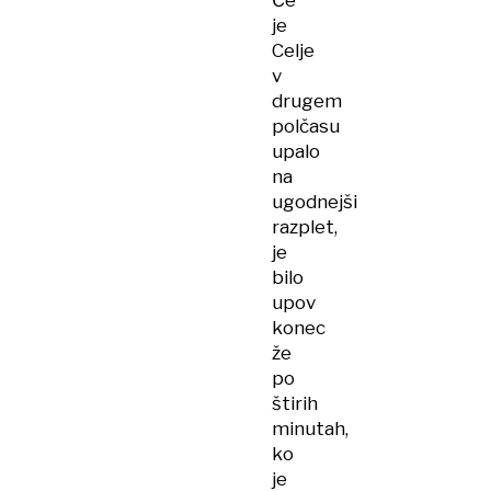
Če
je
Celje
v
drugem
polčasu
upalo
na
ugodnejši
razplet,
je
bilo
upov
konec
že
po
štirih
minutah,
ko
je