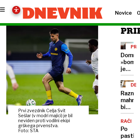
Novice
O
PRI
PR
Domne
»bomb
je
rešila
nezako
DEL
hramb
OBL
Razni
DNK
mahnič
bi
Prvi zvezdnik Celja Svit
kar
Sešlar (v modri majici) je bil
ignorir
neviden proti vodilni ekipi
RAČE
grškega prvenstva.
ustavn
Po
Foto: STA
sodišč
pasti