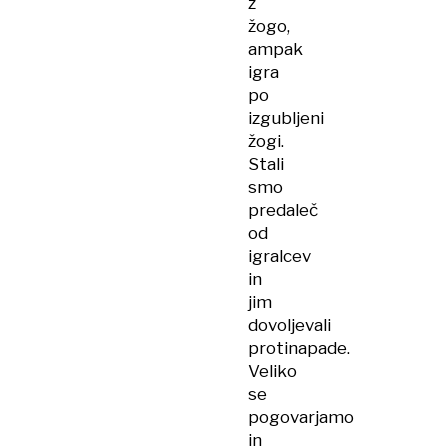
z
žogo,
ampak
igra
po
izgubljeni
žogi.
Stali
smo
predaleč
od
igralcev
in
jim
dovoljevali
protinapade.
Veliko
se
pogovarjamo
in