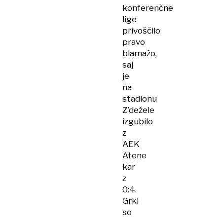
konferenčne
lige
privoščilo
pravo
blamažo,
saj
je
na
stadionu
Z’dežele
izgubilo
z
AEK
Atene
kar
z
0:4.
Grki
so