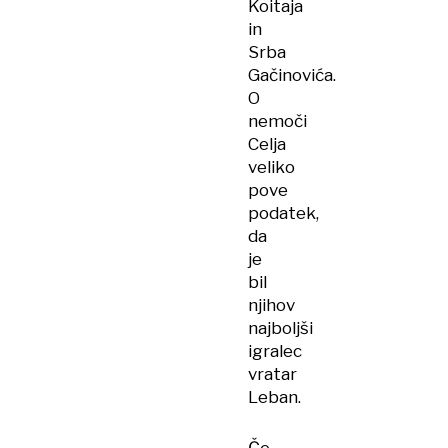
Koitaja
in
Srba
Gačinovića.
O
nemoči
Celja
veliko
pove
podatek,
da
je
bil
njihov
najboljši
igralec
vratar
Leban.