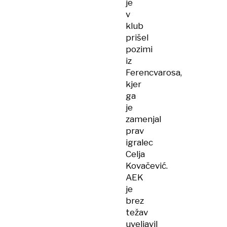
je
v
klub
prišel
pozimi
iz
Ferencvarosa,
kjer
ga
je
zamenjal
prav
igralec
Celja
Kovačević.
AEK
je
brez
težav
uveljavil