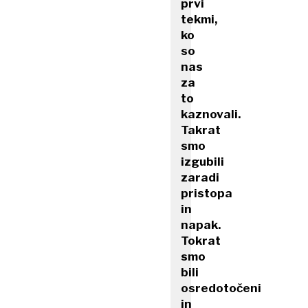
prvi
tekmi,
ko
so
nas
za
to
kaznovali.
Takrat
smo
izgubili
zaradi
pristopa
in
napak.
Tokrat
smo
bili
osredotočeni
in