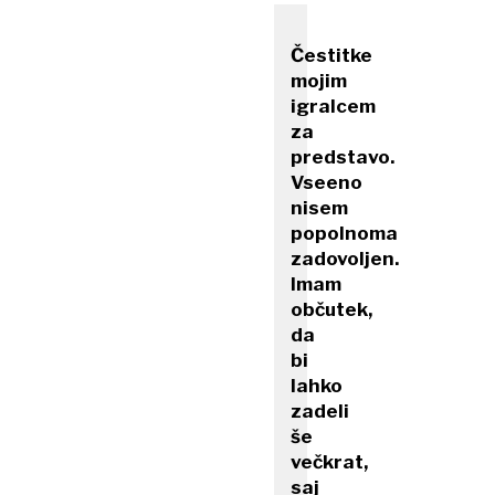
Čestitke
mojim
igralcem
za
predstavo.
Vseeno
nisem
popolnoma
zadovoljen.
Imam
občutek,
da
bi
lahko
zadeli
še
večkrat,
saj