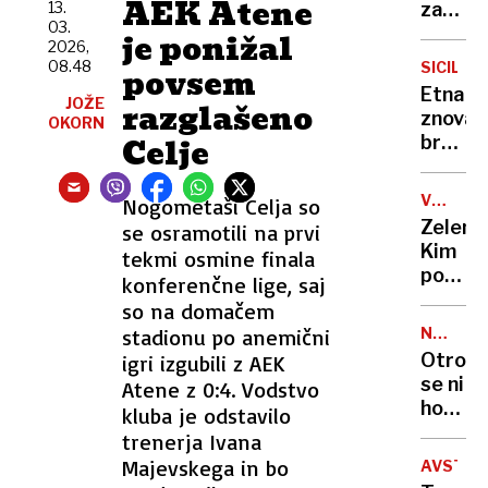
AEK Atene
13.
za
03.
spolne
je ponižal
2026,
predat
08.48
SICILIJA
povsem
ovadili
Etna
JOŽE
štiri
razglašeno
znova
OKORN
mladol
Celje
bruha:
vplete
pepel
so
prekril
bili
VOJNA
Nogometaši Celja so
Catani
V
tudi
Zelensk
se osramotili na prvi
letalsk
UKRAJIN
otroci,
Kim
tekmi osmine finala
prome
mlajši
pošilja
konferenčne lige, saj
skoraj
od
Putinu
so na domačem
obstal
14
novih
stadionu po anemični
NENAVA
let
50.00
RAZLOG
Otrok
igri izgubili z AEK
severn
se ni
Atene z 0:4. Vodstvo
vojako
hotel
kluba je odstavilo
pripeti
trenerja Ivana
letalo
Majevskega in bo
AVSTRA
obrnili: