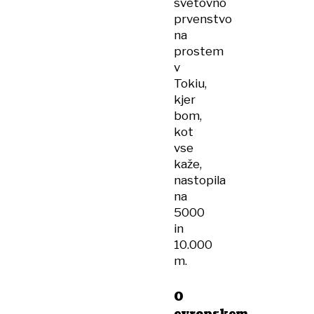
svetovno
prvenstvo
na
prostem
v
Tokiu,
kjer
bom,
kot
vse
kaže,
nastopila
na
5000
in
10.000
m.
O
evropskem