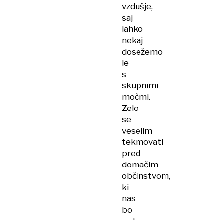
vzdušje,
saj
lahko
nekaj
dosežemo
le
s
skupnimi
močmi.
Zelo
se
veselim
tekmovati
pred
domačim
občinstvom,
ki
nas
bo