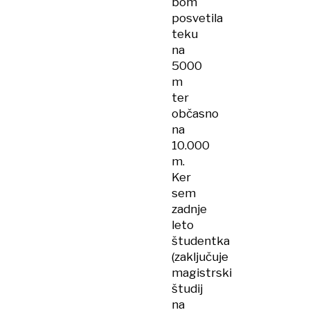
bom
posvetila
teku
na
5000
m
ter
občasno
na
10.000
m.
Ker
sem
zadnje
leto
študentka
(zaključuje
magistrski
študij
na