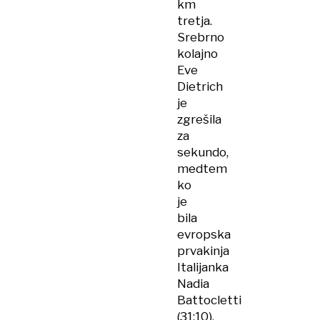
km
tretja.
Srebrno
kolajno
Eve
Dietrich
je
zgrešila
za
sekundo,
medtem
ko
je
bila
evropska
prvakinja
Italijanka
Nadia
Battocletti
(31:10).