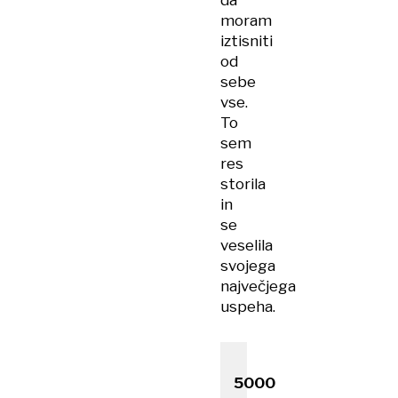
da
moram
iztisniti
od
sebe
vse.
To
sem
res
storila
in
se
veselila
svojega
največjega
uspeha.
5000