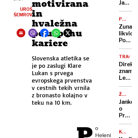
motivirana
novi
Janšo
Iliriji
zahtev
UROŠ
in
ŠEMROV
dve
POVOJNI
hvaležna
leti
POBOJI
Zunajs
po uspehu
zapora
likvidac
sodba
kariere
Po
bo
80
znana
letih
v
TRAGED
Slovenska atletika se
še
petek
Direkt
je po zaslugi Klare
brez
zname
Lukan s prvega
končne
Lega
evropskega prvenstva
odloči
umrl
v cestnih tekih vrnila
v
z bronasto kolajno v
ŽUPAN
smučar
VRAČA
teku na 10 km.
Jankov
nesreč
UDAREC
o
Predin
»Rekel
P
o
je,
KMETIJ
Heleni
da
ZBORNI