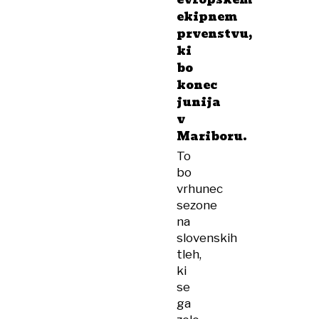
ekipnem
prvenstvu,
ki
bo
konec
junija
v
Mariboru.
To
bo
vrhunec
sezone
na
slovenskih
tleh,
ki
se
ga