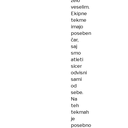
zelo
veselim.
Ekipne
tekme
imajo
poseben
čar,
saj
smo
atleti
sicer
odvisni
sami
od
sebe.
Na
teh
tekmah
je
posebno