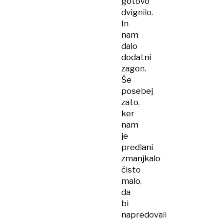
gotovo
dvignilo.
In
nam
dalo
dodatni
zagon.
Še
posebej
zato,
ker
nam
je
predlani
zmanjkalo
čisto
malo,
da
bi
napredovali