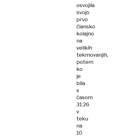
osvojila
svojo
prvo
člansko
kolajno
na
velikih
tekmovanjih,
potem
ko
je
bila
s
časom
31:26
v
teku
na
10