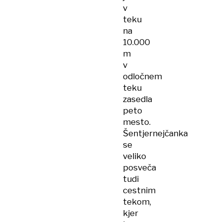
v
teku
na
10.000
m
v
odločnem
teku
zasedla
peto
mesto.
Šentjernejčanka
se
veliko
posveča
tudi
cestnim
tekom,
kjer