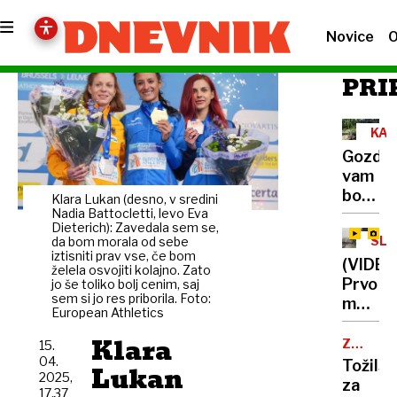
Novice
O
PRI
KAJ
OG
Gozda
NAŠ
vam
GO
bo
Klara Lukan (desno, v sredini
lahko
Nadia Battocletti, levo Eva
Dieterich): Zavedala sem se,
tehtal
SLA
da bom morala od sebe
gobe
iztisniti prav vse, če bom
(VIDEO
želela osvojiti kolajno. Zato
in
Prvo
jo še toliko bolj cenim, saj
čemaž
sem si jo res priborila. Foto:
močne
European Athletics
deževj
Klara
razkril
ZADEVA
15.
TRENTA
blamaž
04.
Tožils
Lukan
2025,
na
za
17.37