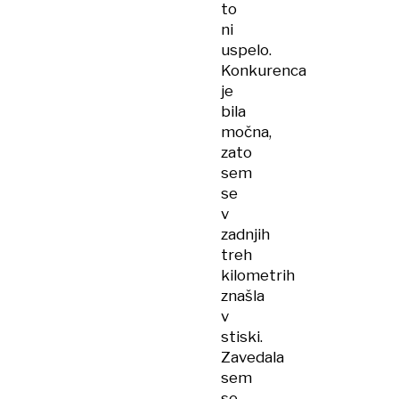
to
ni
uspelo.
Konkurenca
je
bila
močna,
zato
sem
se
v
zadnjih
treh
kilometrih
znašla
v
stiski.
Zavedala
sem
se,