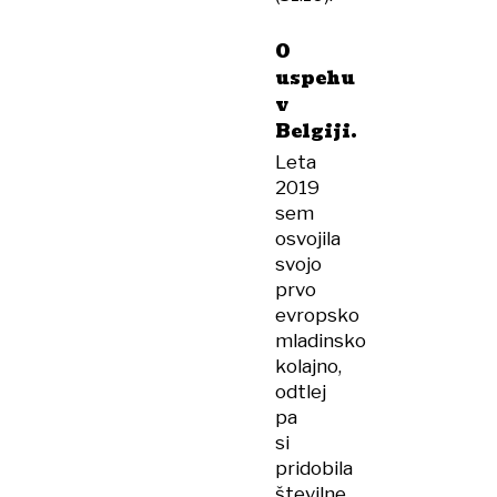
O
uspehu
v
Belgiji.
Leta
2019
sem
osvojila
svojo
prvo
evropsko
mladinsko
kolajno,
odtlej
pa
si
pridobila
številne