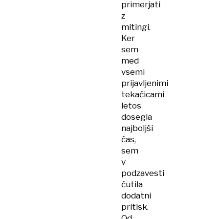
primerjati
z
mitingi.
Ker
sem
med
vsemi
prijavljenimi
tekačicami
letos
dosegla
najboljši
čas,
sem
v
podzavesti
čutila
dodatni
pritisk.
Od