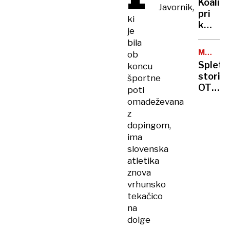
Koalici
Javornik,
ga je
pri
sram,
ki
kmetij
ker
je
kot
ima
bila
“vzviš
isto
MOTEN
ob
kasta”
DELOVA
ime
Spletn
koncu
kot
storit
športne
jaz«
OTP
poti
banke
omadeževana
za
z
večino
dopingom,
uporab
ima
nedos
slovenska
atletika
znova
vrhunsko
tekačico
na
dolge