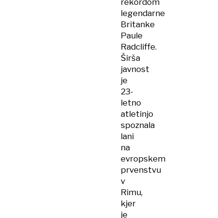
rekordom
legendarne
Britanke
Paule
Radcliffe.
Širša
javnost
je
23-
letno
atletinjo
spoznala
lani
na
evropskem
prvenstvu
v
Rimu,
kjer
je