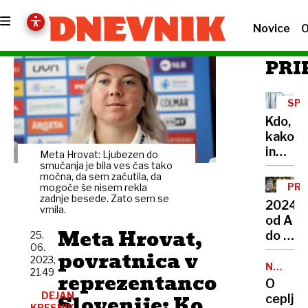
Novice
O
PRI
SP
ZAK
Kdo,
kako
in
Meta Hrovat: Ljubezen do
zakaj
smučanja je bila ves čas tako
močna, da sem začutila, da
lahko
PRE
mogoče še nisem rekla
uveljav
zadnje besede. Zato sem se
LET
2024
vrnila.
ugovor
od A
vesti
Meta Hrovat,
do Ž
25.
06.
v
povratnica v
2023,
prestol
NALEZLJ
21.49
reprezentanco
BOLEZN
Od
O
selitve
DEJAN
Slovenije: Ko
cepljen
KRESNIK