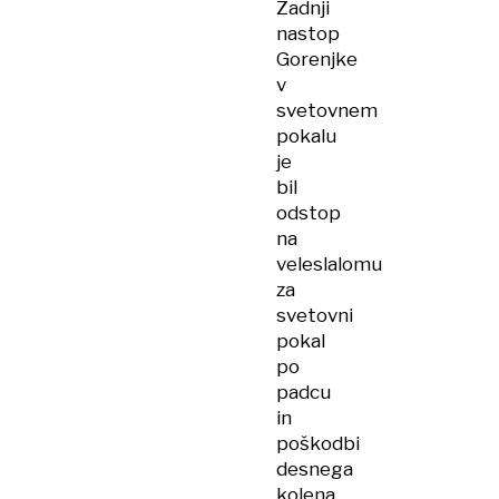
Zadnji
nastop
Gorenjke
v
svetovnem
pokalu
je
bil
odstop
na
veleslalomu
za
svetovni
pokal
po
padcu
in
poškodbi
desnega
kolena