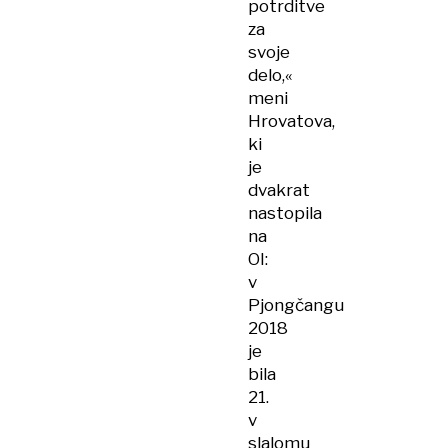
potrditve
za
svoje
delo,«
meni
Hrovatova,
ki
je
dvakrat
nastopila
na
OI:
v
Pjongčangu
2018
je
bila
21.
v
slalomu