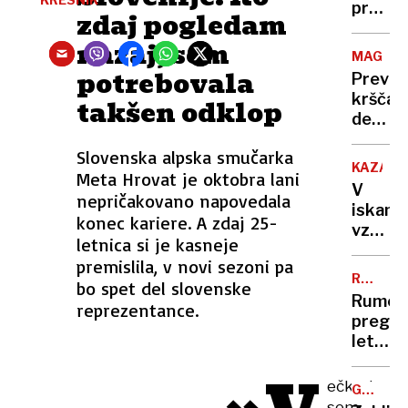
arhiva
proti
zdaj pogledam
do
norica
nazaj, sem
začetk
bodo
MAGDE
gradnj
tehtali
potrebovala
Previd
železn
starši
krščan
takšen odklop
postaj
demokr
AfD
Slovenska alpska smučarka
pa z
KAZAHS
Meta Hrovat je oktobra lani
vsemi
V
nepričakovano napovedala
topovi
iskanju
konec kariere. A zdaj 25-
vzroka
letnica si je kasneje
za
premislila, v novi sezoni pa
strmog
RUMENE
bo spet del slovenske
letala
NOVICE
Rumen
reprezentance.
prst
pregle
uperili
leta:
v
Nataša
rusko
Pirc
ečkrat
zračno
GORSKO
Musar
REŠEVA
sem