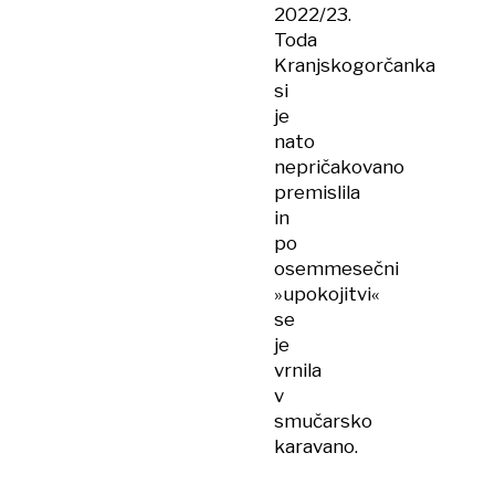
2022/23.
Toda
Kranjskogorčanka
si
je
nato
nepričakovano
premislila
in
po
osemmesečni
»upokojitvi«
se
je
vrnila
v
smučarsko
karavano.