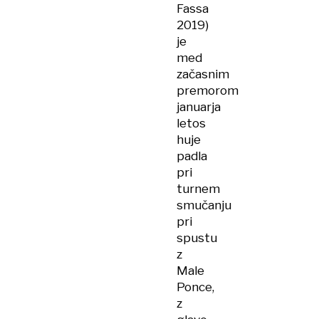
Fassa
2019)
je
med
začasnim
premorom
januarja
letos
huje
padla
pri
turnem
smučanju
pri
spustu
z
Male
Ponce,
z