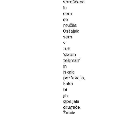
sproščena
in
sem
se
mučila.
Ostajala
sem
v
teh
'slabih
tekmah'
in
iskala
perfekcijo,
kako
bi
jih
izpeljala
drugače.
Želela