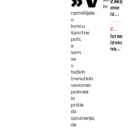
»V
obram
Zaklju
je
že
ene
pela,
razmišljala
izmed
Robert
o
najzah
Golob
koncu
reševa
uplenil
ZRAČNI
športne
akcij,
NAPAD
cvetač
Izrael
planin
poti,
Andrej
izvedel
našli
a
Staret
napad
mrtve
sem
so
na
se
napodil
Jemen,
v
ko
težkih
se je
trenutkih
tam
venomer
mudil
pobrala
direkt
in
WHO
prišla
do
spoznanja,
da