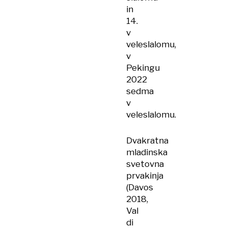
in
14.
v
veleslalomu,
v
Pekingu
2022
sedma
v
veleslalomu.
Dvakratna
mladinska
svetovna
prvakinja
(Davos
2018,
Val
di