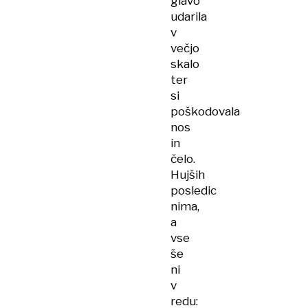
glavo
udarila
v
večjo
skalo
ter
si
poškodovala
nos
in
čelo.
Hujših
posledic
nima,
a
vse
še
ni
v
redu: