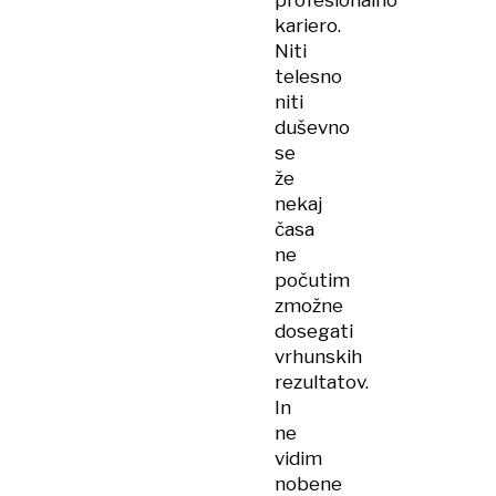
profesionalno
kariero.
Niti
telesno
niti
duševno
se
že
nekaj
časa
ne
počutim
zmožne
dosegati
vrhunskih
rezultatov.
In
ne
vidim
nobene