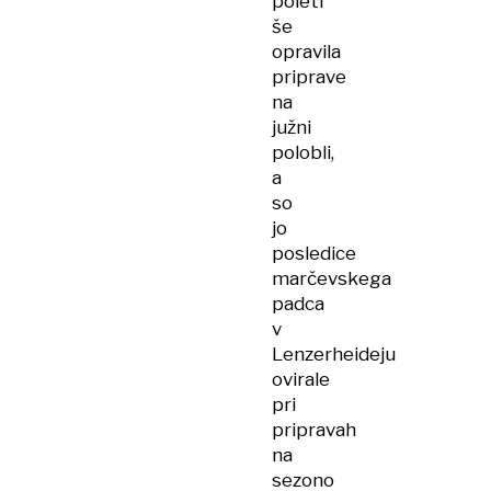
poleti
še
opravila
priprave
na
južni
polobli,
a
so
jo
posledice
marčevskega
padca
v
Lenzerheideju
ovirale
pri
pripravah
na
sezono