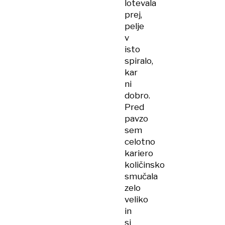
lotevala
prej,
pelje
v
isto
spiralo,
kar
ni
dobro.
Pred
pavzo
sem
celotno
kariero
količinsko
smučala
zelo
veliko
in
si