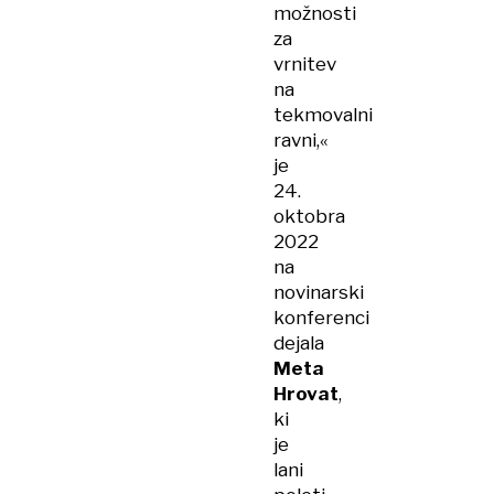
možnosti
za
vrnitev
na
tekmovalni
ravni,«
je
24.
oktobra
2022
na
novinarski
konferenci
dejala
Meta
Hrovat
,
ki
je
lani