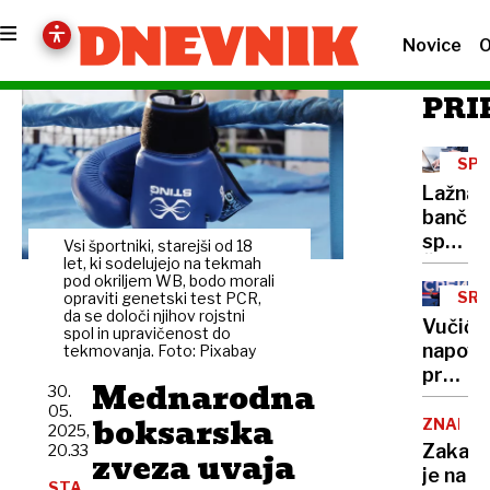
Novice
O
PRI
SPL
GOL
Lažna
bančna
sporoči
Vsi športniki, starejši od 18
Žrtev
let, ki sodelujejo na tekmah
pod okriljem WB, bodo morali
iz
SRB
opraviti genetski test PCR,
Posočj
da se določi njihov rojstni
Vučić
spol in upravičenost do
ostala
napove
tekmovanja. Foto: Pixabay
brez
predča
več
Mednarodna
30.
volitve
deset
05.
boksarska
po
ZNANO
2025,
tisoč
koncu
Zakaj
20.33
zveza uvaja
evrov
pripra
je na
STA,