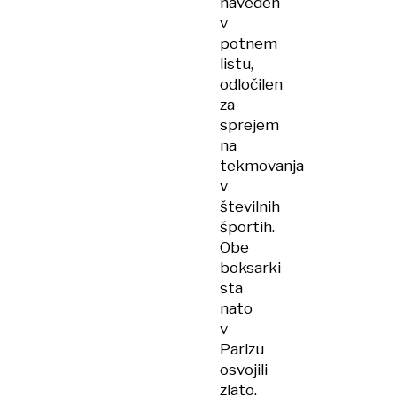
naveden
v
potnem
listu,
odločilen
za
sprejem
na
tekmovanja
v
številnih
športih.
Obe
boksarki
sta
nato
v
Parizu
osvojili
zlato.