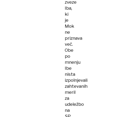
zveze
Iba,
ki
je
Mok
ne
priznava
več.
Obe
po
mnenju
Ibe
nista
izpolnjevali
zahtevanih
meril
za
udeležbo
na
SP