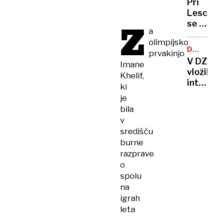
Pri
dolga
Lescah
leta
Z
se je
glas
a
ob
Večera
olimpijsko
prista
DRŽAVN
prvakinjo
poškod
ZBOR
V DZ
Imane
dvomo
vložili
Khelif,
letalo
interpe
ki
notran
je
minist
bila
Boštja
v
Pokluk
središču
burne
razprave
o
spolu
na
igrah
leta