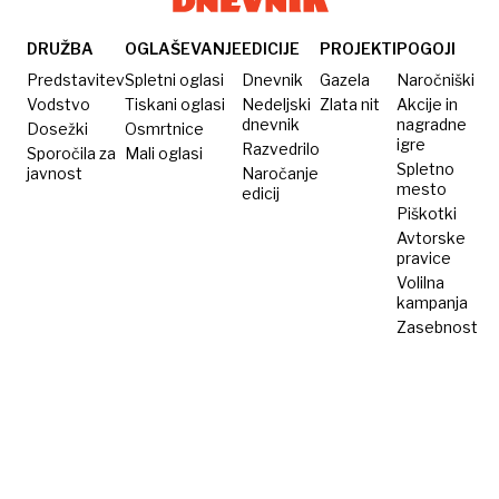
DRUŽBA
OGLAŠEVANJE
EDICIJE
PROJEKTI
POGOJI
Predstavitev
Spletni oglasi
Dnevnik
Gazela
Naročniški
Vodstvo
Tiskani oglasi
Nedeljski
Zlata nit
Akcije in
dnevnik
nagradne
Dosežki
Osmrtnice
igre
Razvedrilo
Sporočila za
Mali oglasi
Spletno
javnost
Naročanje
mesto
edicij
Piškotki
Avtorske
pravice
Volilna
kampanja
Zasebnost