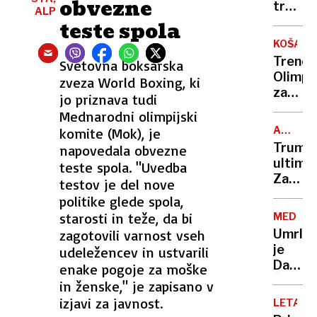
obvezne
na
trgu
ALP
Expo
počil
teste spola
balon
KOŠARK
Trener
Svetovna boksarska
Olimpi
zveza World Boxing, ki
za
jo priznava tudi
napad
Mednarodni olimpijski
na
APPLE
komite (Mok), je
sodnik
V
Trump
napovedala obvezne
prepov
ŠKRIPCI
ultimat
teste spola. "Uvedba
dveh
Za
testov je del nove
tekem
toliko
politike glede spola,
se bi
starosti in teže, da bi
MEDIJI
lahko
zagotovili varnost vseh
Umrl
podraži
je
udeležencev in ustvarili
iphone
Darko
enake pogoje za moške
Šterbe
in ženske," je zapisano v
ki je
izjavi za javnost.
LETALO
bil