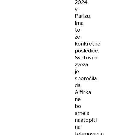
2024
v
Parizu,
ima
to
že
konkretne
posledice.
Svetovna
zveza
je
sporočila,
da
Alžirka
ne
bo
smela
nastopiti
na
tekmovanju