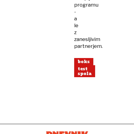
programu
-
a
le
z
zanesljivim
partnerjem.
boks
test
spola