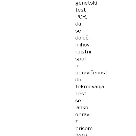
genetski
test
PCR,
da
se
določi
njihov
rojstni
spol
in
upravičenost
do
tekmovanja.
Test
se
lahko
opravi
z
brisom
nosu