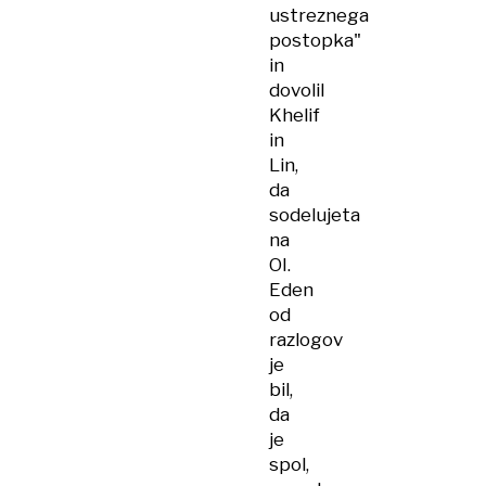
ustreznega
postopka"
in
dovolil
Khelif
in
Lin,
da
sodelujeta
na
OI.
Eden
od
razlogov
je
bil,
da
je
spol,