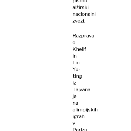
pismu
alžirski
nacionalni
zvezi.
Razprava
o
Khelif
in
Lin
Yu-
ting
iz
Tajvana
je
na
olimpijskih
igrah
v
Parizu