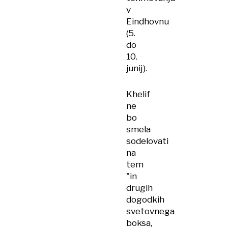
v
Eindhovnu
(5.
do
10.
junij).
Khelif
ne
bo
smela
sodelovati
na
tem
"in
drugih
dogodkih
svetovnega
boksa,