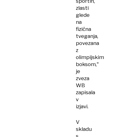
športih,
zlasti
glede
na
fizična
tveganja,
povezana
z
olimpijskim
boksom,"
je
zveza
WB
zapisala
v
izjavi.
V
skladu
s