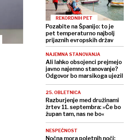
REKORDNIH PET
Pozabite na Španijo: to je
pet temperaturno najbolj
prijaznih evropskih držav
NAJEMNA STANOVANJA
Ali lahko obsojenci prejmejo
javno najemno stanovanje?
Odgovor bo marsikoga ujezil
25. OBLETNICA
Razburjenje med družinami
žrtev 11. septembra: »Če bo
župan tam, nas ne bo«
NESPEČNOST
Nočna mora poletnih noči: