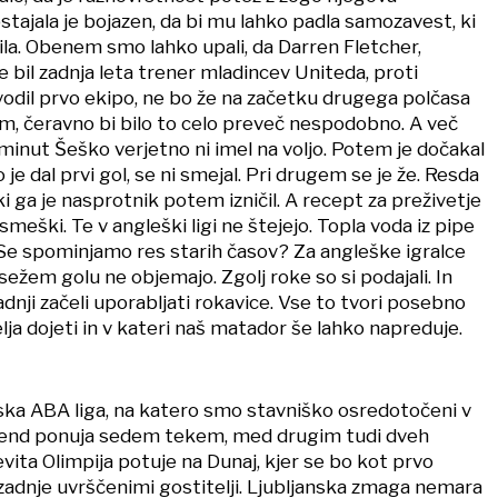
stajala je bojazen, da bi mu lahko padla samozavest, ki
la. Obenem smo lahko upali, da Darren Fletcher,
je bil zadnja leta trener mladincev Uniteda, proti
vodil prvo ekipo, ne bo že na začetku drugega polčasa
m, čeravno bi bilo to celo preveč nespodobno. A več
minut Šeško verjetno ni imel na voljo. Potem je dočakal
o je dal prvi gol, se ni smejal. Pri drugem se je že. Resda
 ki ga je nasprotnik potem izničil. A recept za preživetje
asmeški. Te v angleški ligi ne štejejo. Topla voda iz pipe
. Se spominjamo res starih časov? Za angleške igralce
osežem golu ne objemajo. Zgolj roke so si podajali. In
adnji začeli uporabljati rokavice. Vse to tvori posebno
elja dojeti in v kateri naš matador še lahko napreduje.
ka ABA liga, na katero smo stavniško osredotočeni v
kend ponuja sedem tekem, med drugim tudi dveh
vita Olimpija potuje na Dunaj, kjer se bo kot prvo
zadnje uvrščenimi gostitelji. Ljubljanska zmaga nemara