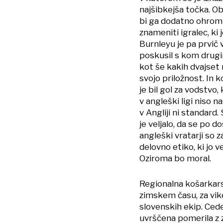
najšibkejša točka. Ob
bi ga dodatno ohromi
znameniti igralec, ki 
Burnleyu je pa prvič 
poskusil s kom drugi
kot še kakih dvajset 
svojo priložnost. In k
je bil gol za vodstvo,
v angleški ligi niso n
v Angliji ni standard
je veljalo, da se po d
angleški vratarji so z
delovno etiko, ki jo v
Oziroma bo moral.
Regionalna košarkars
zimskem času, za vi
slovenskih ekip. Cede
uvrščena pomerila z 