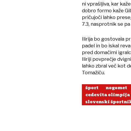
ni vprašljiva, kar kaž
dobro formo kaže Gibs
pričujoči lahko preseg
7.3, nasprotnik se pa z
Ilirija bo gostovala 
padel in bo iskal rev
pred domačimi igralc
Iliriji povprečje dvig
lahko zbral več kot d
Tomažiču.
šport
nogomet
cedevita olimpija
slovenski športni