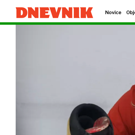
Novice
Obj