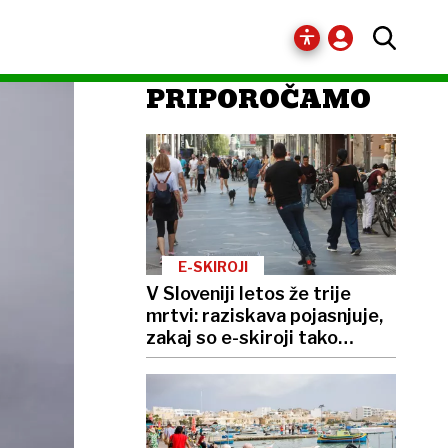
PRIPOROČAMO
E-SKIROJI
V Sloveniji letos že trije
mrtvi: raziskava pojasnjuje,
zakaj so e-skiroji tako
nevarni