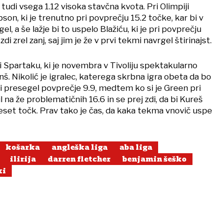
e tudi vsega 1.12 visoka stavčna kvota. Pri Olimpiji
on, ki je trenutno pri povprečju 15.2 točke, kar bi v
el, a še lažje bi to uspelo Blažiću, ki je pri povprečju
di zrel zanj, saj jim je že v prvi tekmi navrgel štirinajst.
pri Spartaku, ki je novembra v Tivoliju spektakularno
anš. Nikolić je igralec, katerega skrbna igra obeta da bo
i presegel povprečje 9.9, medtem ko si je Green pri
nil na že problematičnih 16.6 in se prej zdi, da bi Kureš
eset točk. Prav tako je čas, da kaka tekma vnovič uspe
košarka
angleška liga
aba liga
ilirija
darren fletcher
benjamin šeško
ki