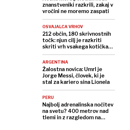
znanstveniki razkrili, zakaj v
vročini ne moremo zaspati
OSVAJALCA VRHOV
212 občin, 180 skrivnostnih
točk: njun cilj je razkriti
skriti vrh vsakega kotička
Slovenije
ARGENTINA
Žalostna novica: Umrl je
Jorge Messi, človek, ki je
stal za kariero sina Lionela
PERU
Najbolj adrenalinska nočitev
na svetu? 400 metrov nad
tlemi in z razgledom na
globok prepad