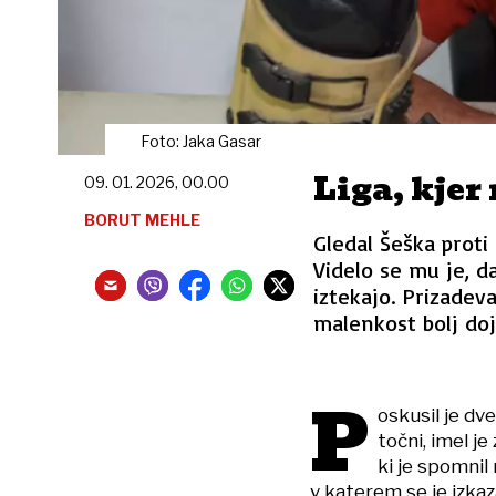
Foto: Jaka Gasar
Liga, kjer
09. 01. 2026, 00.00
BORUT MEHLE
Gledal Šeška proti
Videlo se mu je, d
iztekajo. Prizadeval
malenkost bolj doje
P
oskusil je dve
točni, imel j
ki je spomnil
v katerem se je izkaz