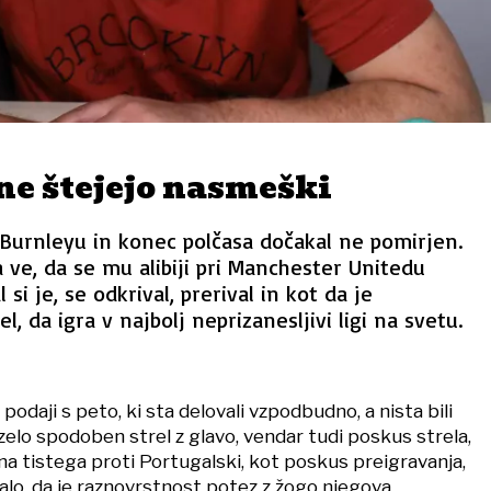
 ne štejejo nasmeški
 Burnleyu in konec polčasa dočakal ne pomirjen.
a ve, da se mu alibiji pri Manchester Unitedu
 si je, se odkrival, prerival in kot da je
l, da igra v najbolj neprizanesljivi ligi na svetu.
 podaji s peto, ki sta delovali vzpodbudno, a nista bili
e zelo spodoben strel z glavo, vendar tudi poskus strela,
 na tistega proti Portugalski, kot poskus preigravanja,
alo, da je raznovrstnost potez z žogo njegova