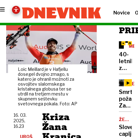
Novice
O
PRI
MEJ
40-
letnik
z
Loic Meillard je v Hafjellu
umetn
dosegel dvojno zmago, s
katero je ohranil možnoti za
srcem
SEV
osvojitev slalomskega
prežive
kristalnega globusa ter se
MAK
Smrton
utrdil na tretjem mestu v
100
požar:
skupnem seštevku
dni:
svetovnega pokala. Foto: AP
Zaradi
Čez
panike
Kriza
10
16. 03.
skakali
ŽENSK
2025,
let
Žana
(ŠE)
čez
16.23
Sloveni
bo
NI
trupla,
Kranjca
caplja
svet
NA
UROŠ