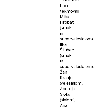
Slovencev
bodo
tekmovali
Miha
Hrobat
(smuk
in
superveleslalom),
Ilka
Štuhec
(smuk
in
superveleslalom),
Žan
Kranjec
(veleslalom),
Andreja
Slokar
(slalom),
Ana