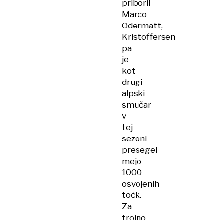
priboril
Marco
Odermatt,
Kristoffersen
pa
je
kot
drugi
alpski
smučar
v
tej
sezoni
presegel
mejo
1000
osvojenih
točk.
Za
trojno