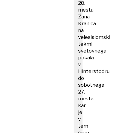
28.
mesta
Žana
Kranjca
na
veleslalomski
tekmi
svetovnega
pokala
v
Hinterstodru
do
sobotnega
27.
mesta,
kar
je
v
tem
času