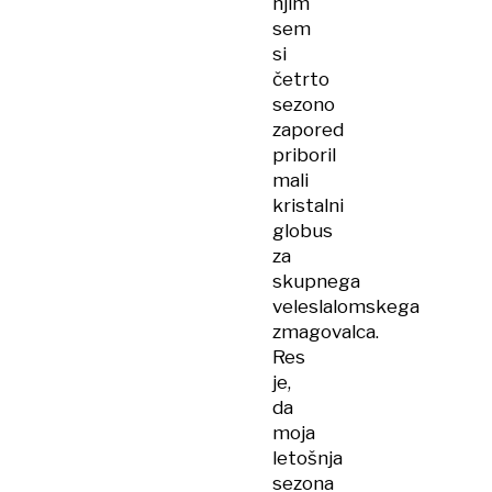
njim
sem
si
četrto
sezono
zapored
priboril
mali
kristalni
globus
za
skupnega
veleslalomskega
zmagovalca.
Res
je,
da
moja
letošnja
sezona