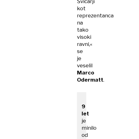
Švicarji
kot
reprezentanca
na
tako
visoki
ravni,«
se
je
veselil
Marco
Odermatt
.
9 ​
let
je
minilo
od