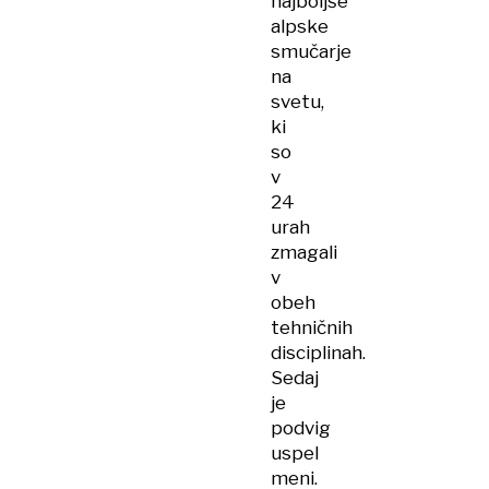
najboljše
alpske
smučarje
na
svetu,
ki
so
v
24
urah
zmagali
v
obeh
tehničnih
disciplinah.
Sedaj
je
podvig
uspel
meni.