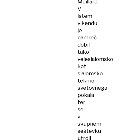
Meillard.
V
istem
vikendu
je
namreč
dobil
tako
veleslalomsko
kot
slalomsko
tekmo
svetovnega
pokala
ter
se
v
skupnem
seštevku
utrdil