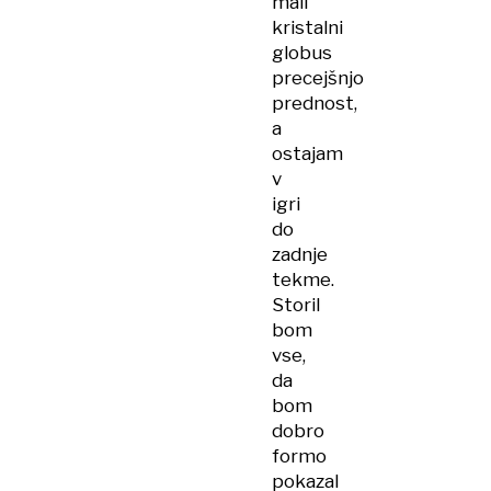
mali
kristalni
globus
precejšnjo
prednost,
a
ostajam
v
igri
do
zadnje
tekme.
Storil
bom
vse,
da
bom
dobro
formo
pokazal