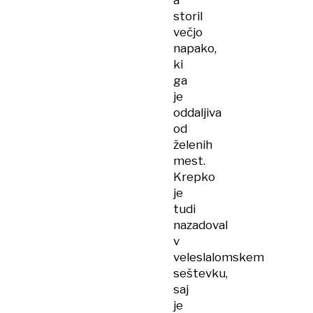
a
storil
večjo
napako,
ki
ga
je
oddaljiva
od
želenih
mest.
Krepko
je
tudi
nazadoval
v
veleslalomskem
seštevku,
saj
je