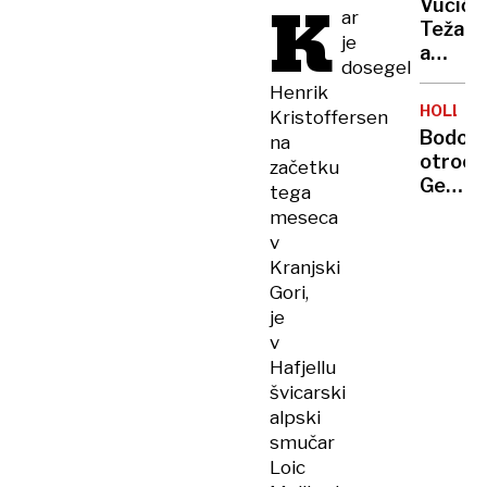
K
Vučić:
Skoraj
ar
Težak,
popoln
je
a
nedelj
dosegel
dober
kosilo
Henrik
dan
HOLLY
Kristoffersen
za
Bodo
na
Srbijo,
otroci
začetku
ker
Gena
tega
smo
Hackm
meseca
ohranil
ostali
v
mir
brez
Kranjski
in
milijon
stabil
Gori,
dedišč
je
v
Hafjellu
švicarski
alpski
smučar
Loic