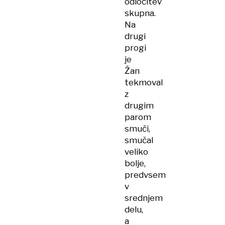
odločitev
skupna.
Na
drugi
progi
je
Žan
tekmoval
z
drugim
parom
smuči,
smučal
veliko
bolje,
predvsem
v
srednjem
delu,
a