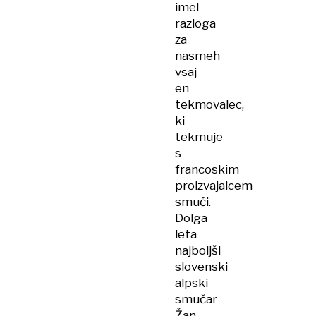
imel
razloga
za
nasmeh
vsaj
en
tekmovalec,
ki
tekmuje
s
francoskim
proizvajalcem
smuči.
Dolga
leta
najboljši
slovenski
alpski
smučar
Žan