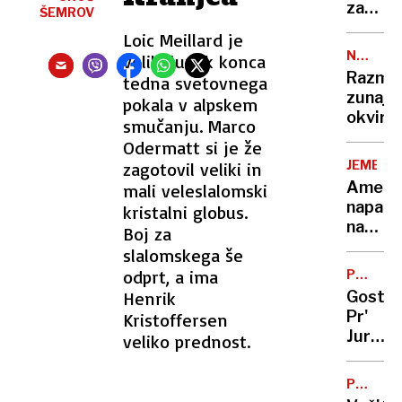
nekaj
za
VRHU
videti
ŠEMROV
ljudi
Evropo
druga
Loic Meillard je
pomend
Kdo
NOVI
veliki junak konca
do
se
(NORI!?)
Razmiš
tedna svetovnega
smrti
boji
SVET
zunaj
pokala v alpskem
žensk
okviro
smučanju. Marco
na
Odermatt si je že
vodstv
položaj
JEMEN
zagotovil veliki in
Ameriš
mali veleslalomski
napadi
kristalni globus.
na
Boj za
hutije
slalomskega še
bi
odprt, a ima
PO
lahko
DOMAČ
Henrik
Gostil
trajali
Pr'
Kristoffersen
več
Jur,
veliko prednost.
tednov
Katari
nad
PO
Ljublja
PROTES