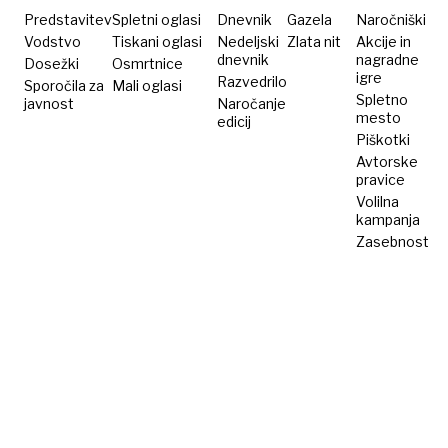
Predstavitev
Spletni oglasi
Dnevnik
Gazela
Naročniški
Vodstvo
Tiskani oglasi
Nedeljski
Zlata nit
Akcije in
dnevnik
nagradne
Dosežki
Osmrtnice
igre
Razvedrilo
Sporočila za
Mali oglasi
Spletno
javnost
Naročanje
mesto
edicij
Piškotki
Avtorske
pravice
Volilna
kampanja
Zasebnost