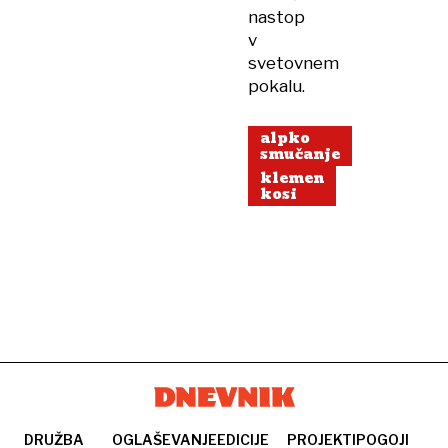
nastop
v
svetovnem
pokalu.
alpko
smučanje
klemen
kosi
DRUŽBA
OGLAŠEVANJE
EDICIJE
PROJEKTI
POGOJI