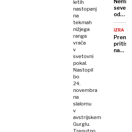
Nemir
letih
severn
nastopanj
od
na
ZDA
tekmah
nižjega
IZRAEL
ranga
Premie
vrača
pritisk
v
na
svetovni
Gazo
pokal.
in
pravos
Nastopil
bo
24.
novembra
na
slalomu
v
avstrijskem
Gurglu.
Trenutno