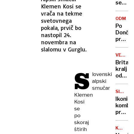
se
Klemen Kosi se
zasuka
vrača na tekme
cilji
ODMEV
svetovnega
Golobo
Po
pokala, prvič bo
vlade
Dončić
nastopil 24.
prodaji
novembra na
Karma
slalomu v Gurglu.
je
VELIKA
psica,
BRITANI
Britan
Nico
S
kralj
pa
lovenski
odpove
njen
alpski
obvezn
sin
smučar
zaradi
SIMBOL
Klemen
strans
HIPIJEV
Ikoničn
Kosi
učinko
kombi
zdravlj
se
praznu
raka
po
75.
skoraj
rojstni
KANADA
štirih
dan
GRENLA