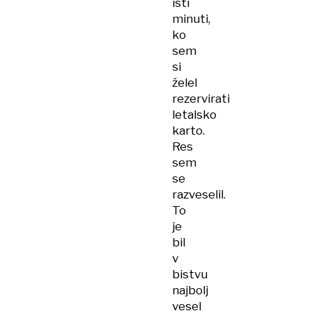
isti
minuti,
ko
sem
si
želel
rezervirati
letalsko
karto.
Res
sem
se
razveselil.
To
je
bil
v
bistvu
najbolj
vesel