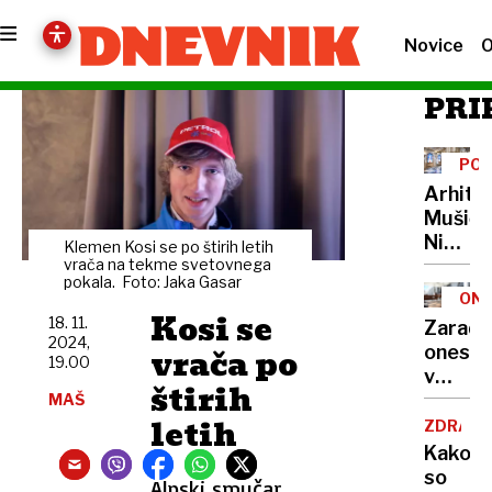
Novice
O
PRI
POT
CEN
Arhite
Mušič:
Nikoli
Klemen Kosi se po štirih letih
nisem
vrača na tekme svetovnega
pokala. Foto: Jaka Gasar
pomisli
ONE
da je
Kosi se
18. 11.
Zaradi
to v
2024,
vrača po
onesna
moji
19.00
v
Ljublja
štirih
delu
MAŠ
sploh
letih
Logat
ZDRAVS
mogoč
voda
Kako
nepitn
so
Alpski smučar