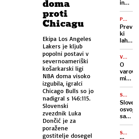
doma
pozdra
in
pripra
proti
na
PRIHOD
Chicagu
nasledn
SMUČAR
Prevar
prihod
SKOKOV
ki
čedne
Ekipa Los Angeles
lahko
poštar
Lakers je kljub
ubije
popolni postavi v
smuča
VOJNA
severnoameriški
skoke
V
O
košarkarski ligi
UKRAJIN
varova
NBA doma visoko
miru,
izgubila, igralci
ki se
Chicago Bulls so jo
izmika
SANJSKI
nadigral s 146:115.
MOŠKI
Sloven
Slovenski
osvojil
zvezdnik Luka
sanjsk
Dončić je za
Šimet
poražene
SVETOV
gostitelje dosegel
POKAL