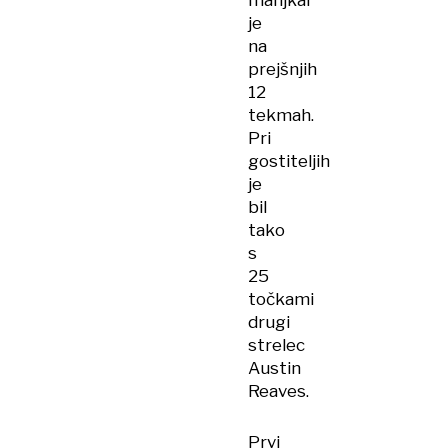
manjkal
je
na
prejšnjih
12
tekmah.
Pri
gostiteljih
je
bil
tako
s
25
točkami
drugi
strelec
Austin
Reaves.
Prvi