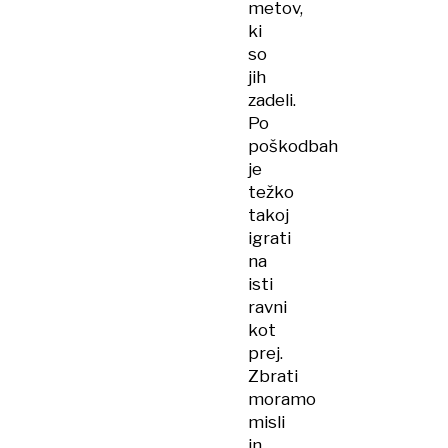
metov,
ki
so
jih
zadeli.
Po
poškodbah
je
težko
takoj
igrati
na
isti
ravni
kot
prej.
Zbrati
moramo
misli
in