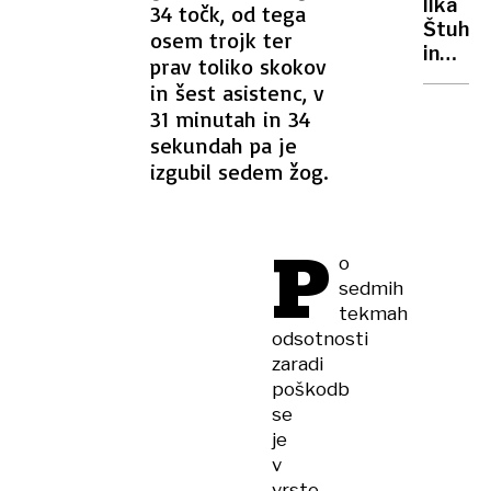
Ilka
34 točk, od tega
Štuhe
osem trojk ter
in
prav toliko skokov
Miha
in šest asistenc, v
Hrobat
31 minutah in 34
ostala
sekundah pa je
brez
izgubil sedem žog.
smuka
P
o
sedmih
tekmah
odsotnosti
zaradi
poškodb
se
je
v
vrste