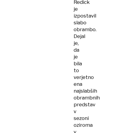
Redick
je
izpostavil
slabo
obrambo.
Dejal
je,
da
je
bila
to
verjetno
ena
najslabših
obrambnih
predstav
v
sezoni
oziroma
v