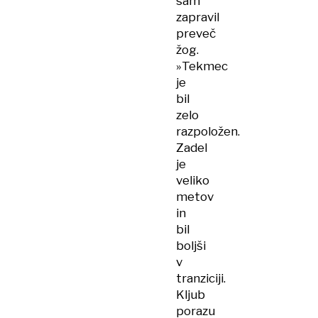
sam
zapravil
preveč
žog.
»Tekmec
je
bil
zelo
razpoložen.
Zadel
je
veliko
metov
in
bil
boljši
v
tranziciji.
Kljub
porazu