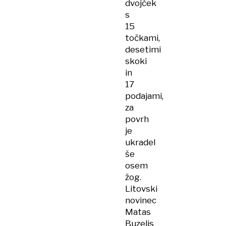
dvojček
s
15
točkami,
desetimi
skoki
in
17
podajami,
za
povrh
je
ukradel
še
osem
žog.
Litovski
novinec
Matas
Buzelis