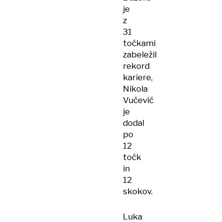
je
z
31
točkami
zabeležil
rekord
kariere,
Nikola
Vučević
je
dodal
po
12
točk
in
12
skokov.
Luka