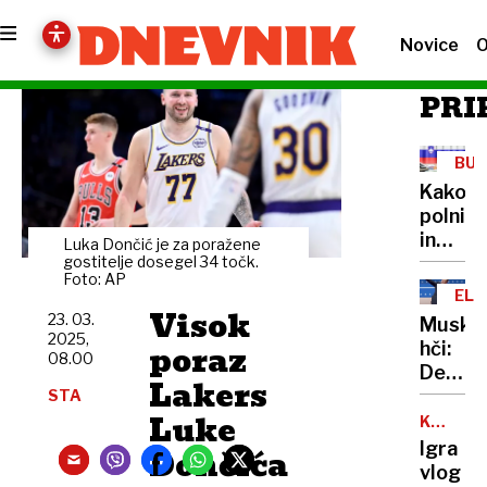
Novice
O
PRI
BU
DRŽ
Kako
polnim
in
Luka Dončić je za poražene
prazni
gostitelje dosegel 34 točk.
Foto: AP
državn
ELO
prorač
Visok
MU
23. 03.
Musko
2025,
poraz
hči:
08.00
Definit
Lakers
je
STA
Luke
šlo
KAJA
BREZOČ
za
Igra
Dončića
nacisti
vlog