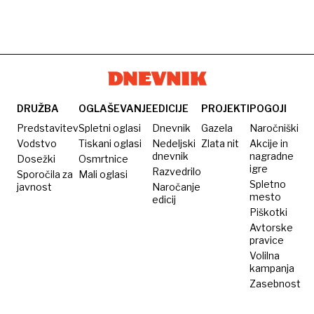
DRUŽBA
OGLAŠEVANJE
EDICIJE
PROJEKTI
POGOJI
Predstavitev
Spletni oglasi
Dnevnik
Gazela
Naročniški
Vodstvo
Tiskani oglasi
Nedeljski
Zlata nit
Akcije in
dnevnik
nagradne
Dosežki
Osmrtnice
igre
Razvedrilo
Sporočila za
Mali oglasi
Spletno
javnost
Naročanje
mesto
edicij
Piškotki
Avtorske
pravice
Volilna
kampanja
Zasebnost