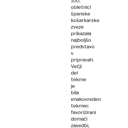
100.
obletnici
španske
košarkarske
zveze
prikazala
najboljšo
predstavo
v
pripravah.
Večji
del
tekme
je
bila
enakovreden
tekmec
favorizirani
domači
zasedbi,