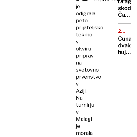
Drago
silami
je
skodeli
ubitih
odigrala
Časi
več
peto
poceni
ljudi
prijateljsko
kave
20.
tekmo
so
OBLETN
Cunami
v
minili!
dvakra
okviru
hujši
priprav
od
na
vseh
svetovno
eksploz
prvenstvo
med
v
drugo
Aziji.
svetov
Na
vojno
turnirju
v
Malagi
je
morala