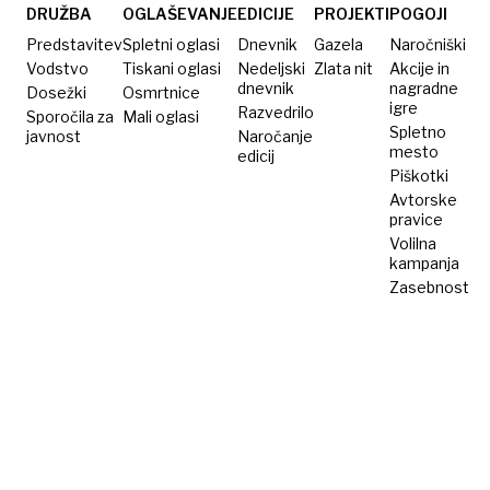
DRUŽBA
OGLAŠEVANJE
EDICIJE
PROJEKTI
POGOJI
Predstavitev
Spletni oglasi
Dnevnik
Gazela
Naročniški
Vodstvo
Tiskani oglasi
Nedeljski
Zlata nit
Akcije in
dnevnik
nagradne
Dosežki
Osmrtnice
igre
Razvedrilo
Sporočila za
Mali oglasi
Spletno
javnost
Naročanje
mesto
edicij
Piškotki
Avtorske
pravice
Volilna
kampanja
Zasebnost