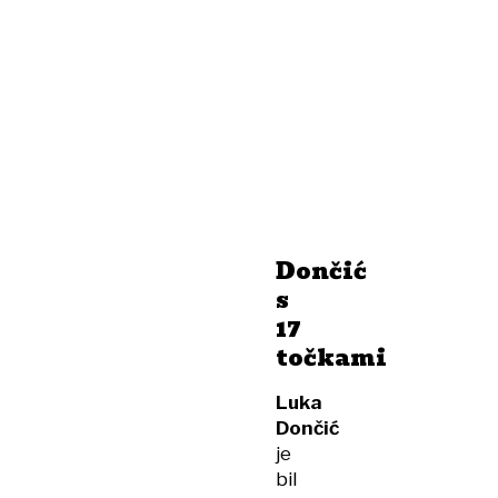
Dončić
s
17
točkami
Luka
Dončić
je
bil