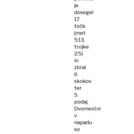
je
dosegel
17
točk
(met
5:13,
trojke
2:5)
in
zbral
6
skokov
ter
5
podaj.
Dvomestni
v
napadu
so