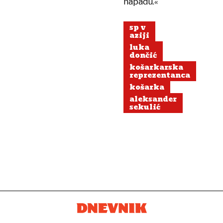
napadu.«
sp v
aziji
luka
dončić
košarkarska
reprezentanca
košarka
aleksander
sekulić