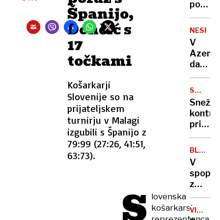
stanje
poudar
Španijo,
naravn
solidar
Dončić s
nesreč
Golob
NESREČ
pozdra
17
V
sloven
Azerba
točkami
pravič
dan
in
žalovan
znanos
Košarkarji
za
SMUČA
Slovenije so na
žrtvam
SEZONA
Snežni
prijateljskem
letals
kontro
nesreč
turnirju v Malagi
prižgal
izgubili s Španijo z
zeleno
79:99 (27:26, 41:51,
luč
BLIŽNJI
63:73).
tekma
VZHOD
V
v
spopad
Kranjs
z
S
Gori
novimi
lovenska
sirskim
košarkarska
VIŠJE
varnos
reprezentanca
CENE