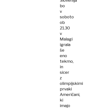
Slovenija
bo
v
soboto
ob
21.30
v
Malagi
igrala
še
eno
tekmo,
in
sicer
z
olimpijskimi
prvaki
Američani,
ki
imajo