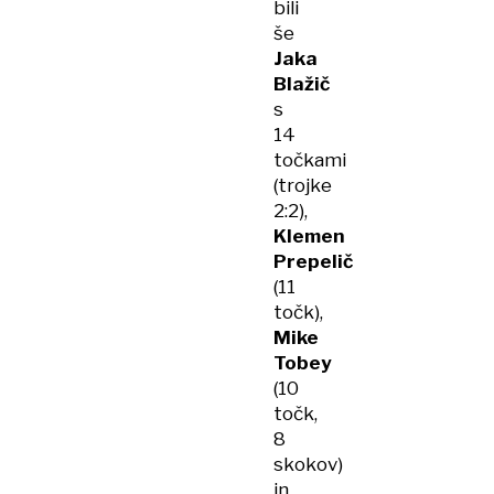
bili
še
Jaka
Blažič
s
14
točkami
(trojke
2:2),
Klemen
Prepelič
(11
točk),
Mike
Tobey
(10
točk,
8
skokov)
in