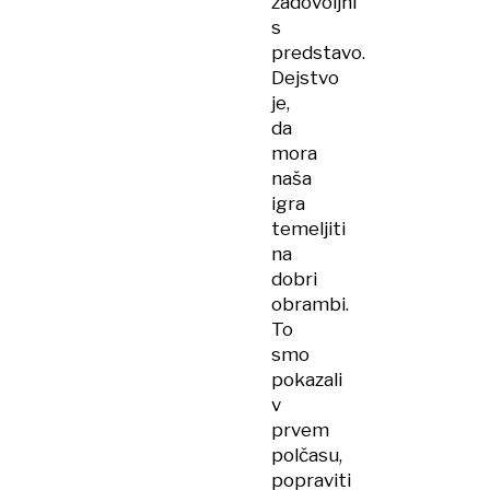
zadovoljni
s
predstavo.
Dejstvo
je,
da
mora
naša
igra
temeljiti
na
dobri
obrambi.
To
smo
pokazali
v
prvem
polčasu,
popraviti