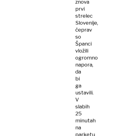
znova
prvi
strelec
Slovenije,
čeprav
so
Španci
vložili
ogromno
napora,
da
bi
ga
ustavili.
V
slabih
25
minutah
na
parketu