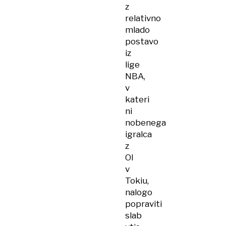
z
relativno
mlado
postavo
iz
lige
NBA,
v
kateri
ni
nobenega
igralca
z
OI
v
Tokiu,
nalogo
popraviti
slab