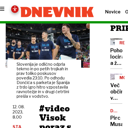
Novice
O
PRI
REŠ
AKC
Pohodn
locirali
a žal
Slovenija je odlično odprla
brez
tekmo in po petih trojkah in
prav toliko poskusov
znakov
MO
povedla 23:10. Po odhodu
življen
Dončića s parketa je Španija
SNE
Več
z trdo igro hitro vzpostavila
občin
ravnotežje in v drugi četrtini
prešla v vodstvo.
v
BiH
#video
12. 08.
zaradi
DAN
2023,
Visok
SAMOST
snega
8.00
Pirc
razglas
poraz s
Musar
STA