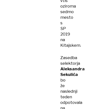
vtis
oziroma
sedmo
mesto
s
SP
2019
na
Kitajskem.
Zasedba
selektorja
Aleksandra
Sekulića
bo
že
naslednji
teden
odpotovala
na