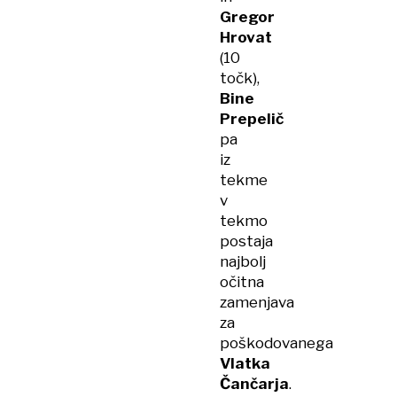
Gregor
Hrovat
(10
točk),
Bine
Prepelič
pa
iz
tekme
v
tekmo
postaja
najbolj
očitna
zamenjava
za
poškodovanega
Vlatka
Čančarja
.