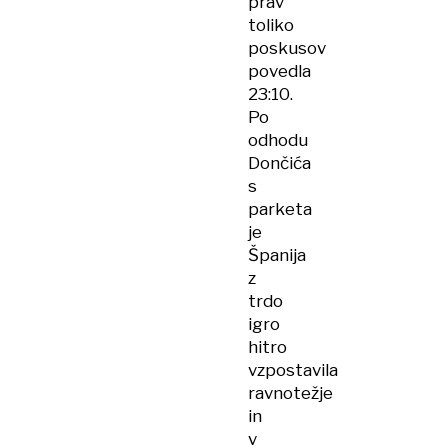
prav
toliko
poskusov
povedla
23:10.
Po
odhodu
Dončića
s
parketa
je
Španija
z
trdo
igro
hitro
vzpostavila
ravnotežje
in
v