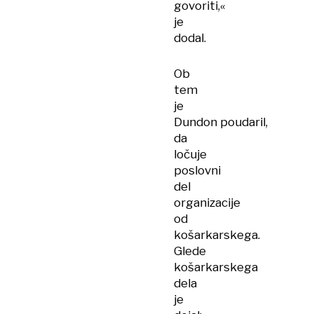
govoriti,«
je
dodal.
Ob
tem
je
Dundon poudaril,
da
ločuje
poslovni
del
organizacije
od
košarkarskega.
Glede
košarkarskega
dela
je