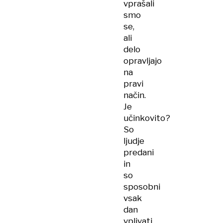
vprašali
smo
se,
ali
delo
opravljajo
na
pravi
način.
Je
učinkovito?
So
ljudje
predani
in
so
sposobni
vsak
dan
vplivati