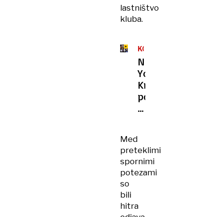
lastništvo
kluba.
KOŠARKA
New
York
Knicks
pometli
s
Clevelandom
za
Med
veliki
preteklimi
finale
spornimi
lige
potezami
NBA
so
bili
hitra