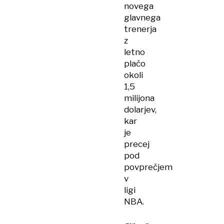
novega
glavnega
trenerja
z
letno
plačo
okoli
1,5
milijona
dolarjev,
kar
je
precej
pod
povprečjem
v
ligi
NBA.