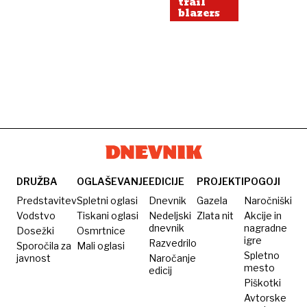
trail
blazers
DRUŽBA
OGLAŠEVANJE
EDICIJE
PROJEKTI
POGOJI
Predstavitev
Spletni oglasi
Dnevnik
Gazela
Naročniški
Vodstvo
Tiskani oglasi
Nedeljski
Zlata nit
Akcije in
dnevnik
nagradne
Dosežki
Osmrtnice
igre
Razvedrilo
Sporočila za
Mali oglasi
Spletno
javnost
Naročanje
mesto
edicij
Piškotki
Avtorske