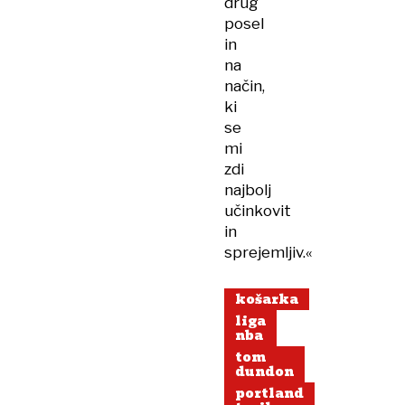
drug
posel
in
na
način,
ki
se
mi
zdi
najbolj
učinkovit
in
sprejemljiv.«
košarka
liga
nba
tom
dundon
portland