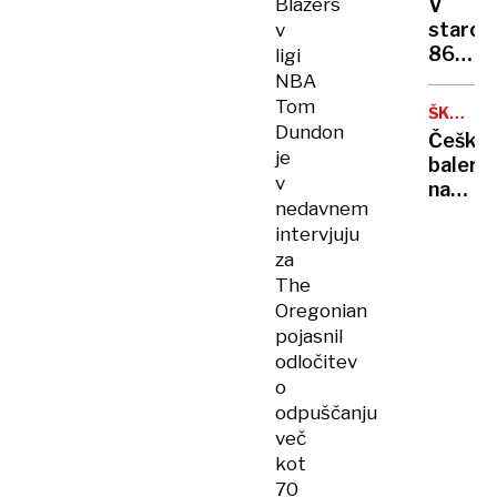
letov
Blazers
V
v
staros
v
koloni?
86
ligi
let
NBA
umrl
Tom
ŠKODA
košark
Dundon
1000
Češka
trener
MB
je
balerin
Don
v
na
Nelson
nedavnem
štirih
intervjuju
kolesih
za
The
Oregonian
pojasnil
odločitev
o
odpuščanju
več
kot
70