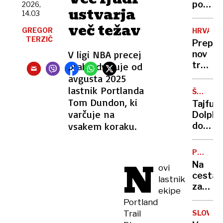
porabe
2026,
ustvarja
14.03
piva
več težav
se
GREGOR
HRVAŠK
ne
TERZIČ
Prepreč
bo
V ligi NBA precej
nov
zausta
trk
prahu dviguje od
na
vlakov,
avgusta 2025
noben
je bil
lastnik Portlanda
način”
ŠTEVIL
za
TEŽAVE
Tom Dundon, ki
Tajfun
nedelj
varčuje na
Dolphi
nesreč
vsakem koraku.
dosege
kriv
Kitajsk
stroje
evakuir
PROME
N
več
INFORMA
Na
ovi
kot
cestah
lastnik
milijon
zastoji
ekipe
ljudi,
Kje
Portland
odpove
boste
1400
Trail
SLOVO
stali