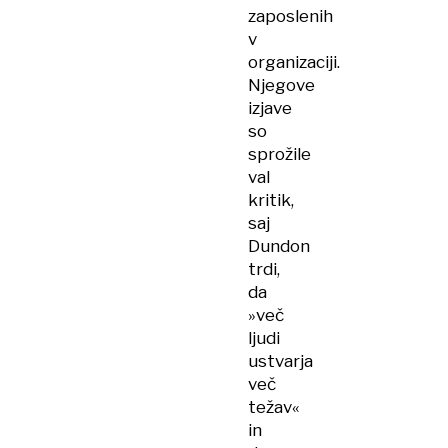
zaposlenih
v
organizaciji.
Njegove
izjave
so
sprožile
val
kritik,
saj
Dundon
trdi,
da
»več
ljudi
ustvarja
več
težav«
in