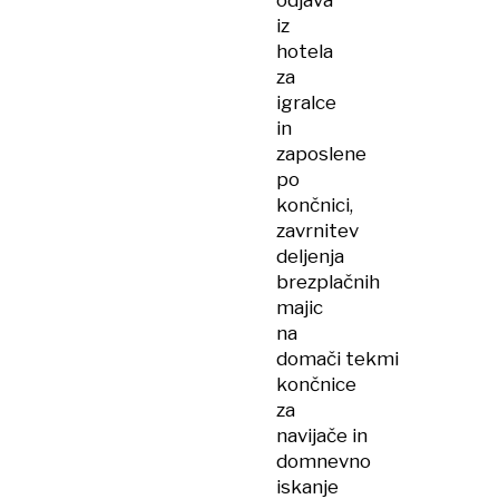
odjava
iz
hotela
za
igralce
in
zaposlene
po
končnici,
zavrnitev
deljenja
brezplačnih
majic
na
domači tekmi
končnice
za
navijače in
domnevno
iskanje