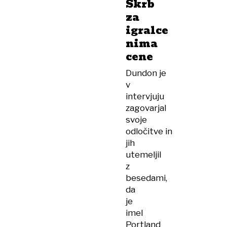
Skrb
za
igralce
nima
cene
Dundon je
v
intervjuju
zagovarjal
svoje
odločitve in
jih
utemeljil
z
besedami,
da
je
imel
Portland