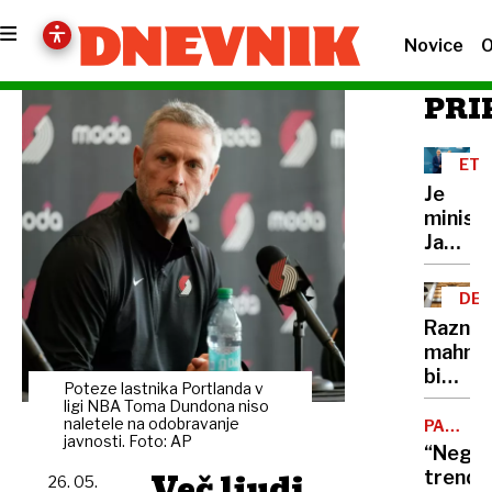
Novice
O
PRI
ETI
Je
minist
Janez
Cigler
Kralj
DEL
le
OBL
Razni
moraln
mahnič
razsod
bi
ali
Poteze lastnika Portlanda v
kar
ligi NBA Toma Dundona niso
tudi
ignorir
naletele na odobravanje
PADEC
moraln
javnosti. Foto: AP
POTROŠ
ustavn
“Negat
grešni
sodišč
Več ljudi
trend
26. 05.