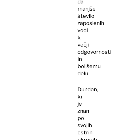
da
manjše
število
zaposlenih
vodi
k
večji
odgovornosti
in
boljšemu
delu.
Dundon,
ki
je
znan
po
svojih
ostrih
ukrepih