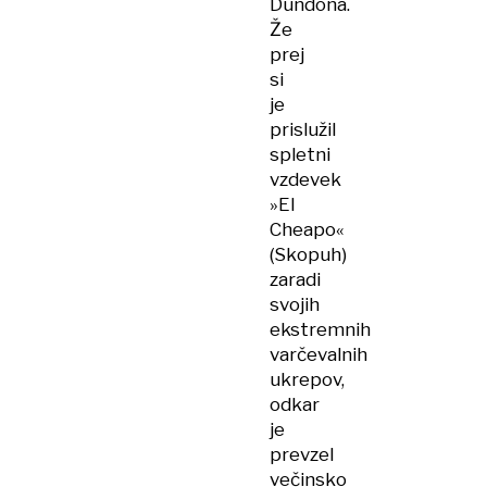
Dundona.
Že
prej
si
je
prislužil
spletni
vzdevek
»El
Cheapo«
(Skopuh)
zaradi
svojih
ekstremnih
varčevalnih
ukrepov,
odkar
je
prevzel
večinsko