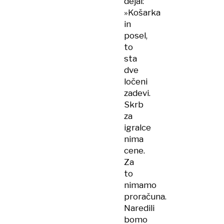
dejal:
»Košarka
in
posel,
to
sta
dve
ločeni
zadevi.
Skrb
za
igralce
nima
cene.
Za
to
nimamo
proračuna.
Naredili
bomo