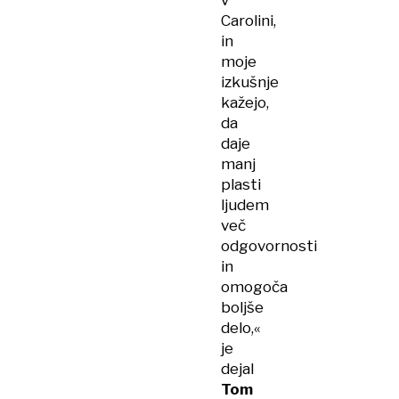
v
Carolini,
in
moje
izkušnje
kažejo,
da
daje
manj
plasti
ljudem
več
odgovornosti
in
omogoča
boljše
delo,«
je
dejal
Tom