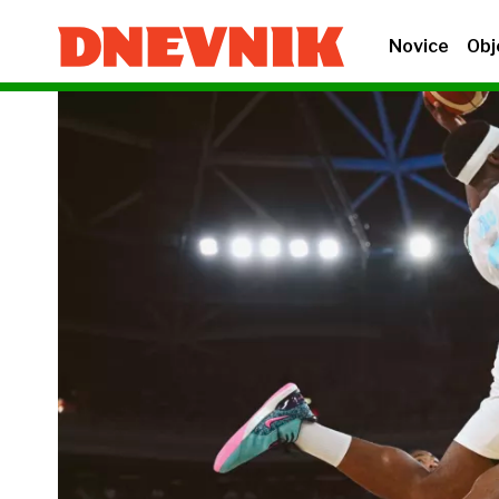
Novice
Obj