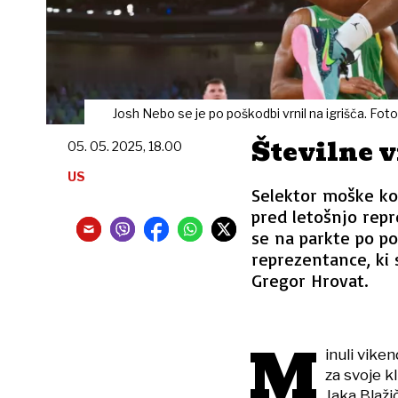
Josh Nebo se je po poškodbi vrnil na igrišča. Fot
Številne 
05. 05. 2025, 18.00
US
Selektor moške ko
pred letošnjo repr
se na parkte po po
reprezentance, ki s
Gregor Hrovat.
M
inuli vike
za svoje 
Jaka Blaži