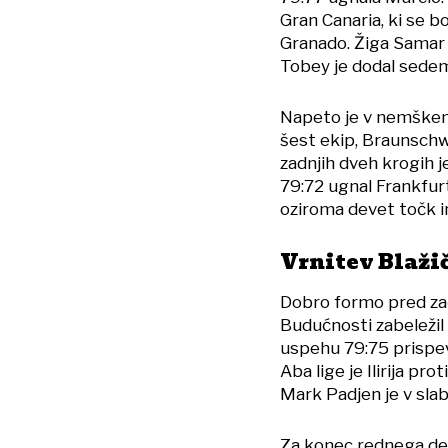
Gran Canaria, ki se b
Granado. Žiga Samar j
Tobey je dodal sedem
Napeto je v nemškem 
šest ekip, Braunsch
zadnjih dveh krogih je
79:72 ugnal Frankfurt
oziroma devet točk i
Vrnitev Blaži
Dobro formo pred zač
Budućnosti zabeležil
uspehu 79:75 prispeva
Aba lige je Ilirija pr
Mark Padjen je v slab
Za konec rednega del