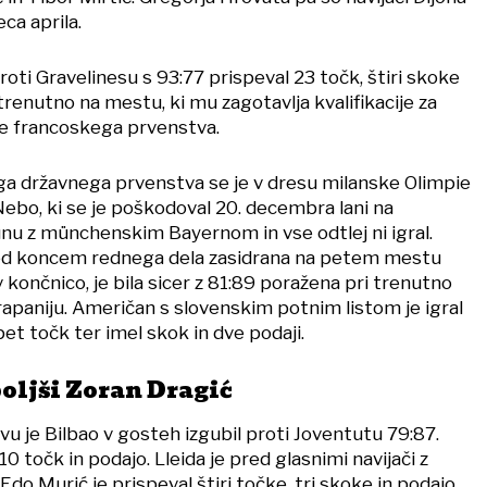
eca aprila.
oti Gravelinesu s 93:77 prispeval 23 točk, štiri skoke
 trenutno na mestu, ki mu zagotavlja kvalifikacije za
ale francoskega prvenstva.
kega državnega prvenstva se je v dresu milanske Olimpie
Nebo, ki se je poškodoval 20. decembra lani na
u z münchenskim Bayernom in vse odtlej ni igral.
pred koncem rednega dela zasidrana na petem mestu
v končnico, je bila sicer z 81:89 poražena pri trenutno
aniju. Američan s slovenskim potnim listom je igral
et točk ter imel skok in dve podaji.
oljši Zoran Dragić
 je Bilbao v gosteh izgubil proti Joventutu 79:87.
10 točk in podajo. Lleida je pred glasnimi navijači z
Edo Murić je prispeval štiri točke, tri skoke in podajo.