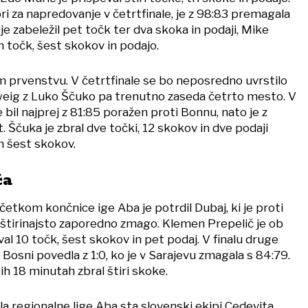
ori za napredovanje v četrtfinale, je z 98:83 premagala
e zabeležil pet točk ter dva skoka in podaji, Mike
 točk, šest skokov in podajo.
prvenstvu. V četrtfinale se bo neposredno uvrstilo
weig z Luko Ščuko pa trenutno zaseda četrto mesto. V
 bil najprej z 81:85 poražen proti Bonnu, nato je z
. Ščuka je zbral dve točki, 12 skokov in dve podaji
n šest skokov.
ča
etkom končnice ige Aba je potrdil Dubaj, ki je proti
 štirinajsto zaporedno zmago. Klemen Prepelič je ob
l 10 točk, šest skokov in pet podaj. V finalu druge
oti Bosni povedla z 1:0, ko je v Sarajevu zmagala s 84:79.
ih 18 minutah zbral štiri skoke.
a regionalne lige Aba sta slovenski ekipi Cedevita