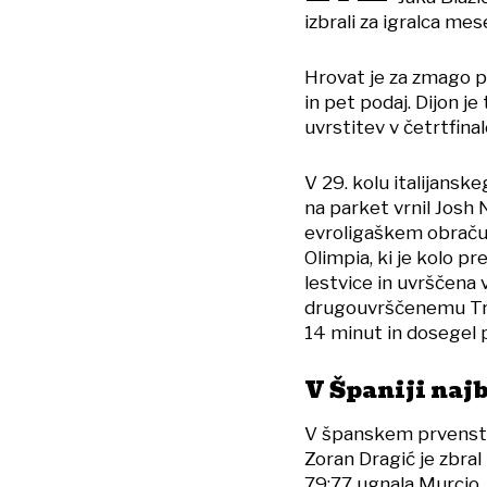
izbrali za igralca mes
Hrovat je za zmago pr
in pet podaj. Dijon je
uvrstitev v četrtfin
V 29. kolu italijans
na parket vrnil Josh 
evroligaškem obračun
Olimpia, ki je kolo 
lestvice in uvrščena 
drugouvrščenemu Trap
14 minut in dosegel p
V Španiji najb
V španskem prvenstvu
Zoran Dragić je zbral 
79:77 ugnala Murcio. 