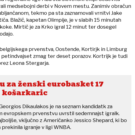
grali medsebojni derbi v Novem mestu. Zanimiv obračun
jubljančanom, tekmo pa sta zaznamovali vrnitvi Jake
tiča. Blažič, kapetan Olimpije, je v slabih 15 minutah
skoke. Mirtič je za Krko igral 12 minut ter dosegel
odajo.
 belgijskega prvenstva, Oostende, Kortirjk in Limburg
petindvajset zmag ter deset porazov. Kortrijk je tudi
brez Leona Stergarja.
 za ženski eurobasket 17
 košarkaric
 Georgios Dikaulakos je na seznam kandidatk za
m evropskem prvenstvu uvrstil sedemnajst igralk.
jboljše, vključno z Američanko Jessico Shepard, ki bo
prekinila igranje v ligi WNBA.