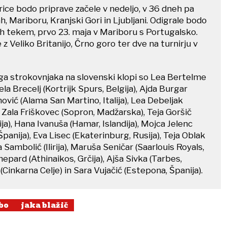
ice bodo priprave začele v nedeljo, v 36 dneh pa
h, Mariboru, Kranjski Gori in Ljubljani. Odigrale bodo
kih tekem, prvo 23. maja v Mariboru s Portugalsko.
z Veliko Britanijo, Črno goro ter dve na turnirju v
 strokovnjaka na slovenski klopi so Lea Bertelme
ela Brecelj (Kortrijk Spurs, Belgija), Ajda Burgar
anović (Alama San Martino, Italija), Lea Debeljak
, Zala Friškovec (Sopron, Madžarska), Teja Goršič
a), Hana Ivanuša (Hamar, Islandija), Mojca Jelenc
panija), Eva Lisec (Ekaterinburg, Rusija), Teja Oblak
 Sambolić (Ilirija), Maruša Seničar (Saarlouis Royals,
epard (Athinaikos, Grčija), Ajša Sivka (Tarbes,
n (Cinkarna Celje) in Sara Vujačić (Estepona, Španija).
bo
jaka blažič