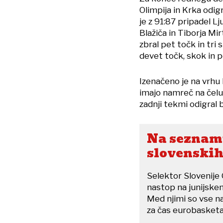
Olimpija in Krka odi
je z 91:87 pripadel L
Blažiča in Tiborja Mir
zbral pet točk in tri 
devet točk, skok in p
Izenačeno je na vrhu
imajo namreč na čelu 
zadnji tekmi odigral 
Na seznamu
slovenskih
Selektor Slovenije
nastop na junijske
Med njimi so vse na
za čas eurobasketa 