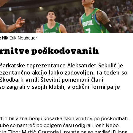
o: Nik Erik Neubauer
vrnitve poškodovanih
šarkarske reprezentance Aleksander Sekulić je
ezentančno akcijo lahko zadovoljen. Ta teden so
škodbarh vrnili številni pomembni člani
o zaigrali v svojih klubih, v odlični formi pa je
nd je bil v znamenju košarkarskih vrnitev po poškodbah,
klube so namreč po dolgem času odigrali Josh Nebo,
č in Tibor Mirtič. Gregorja Hrovata pa so navijači Dijona