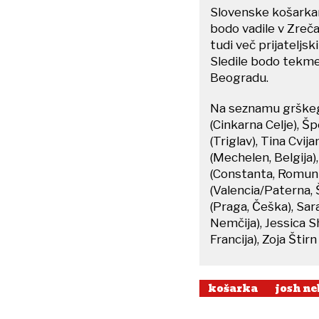
Slovenske košarkar
bodo vadile v Zreča
tudi več prijateljs
Sledile bodo tekme 
Beogradu.
Na seznamu grškega
(Cinkarna Celje), Šp
(Triglav), Tina Cvij
(Mechelen, Belgija)
(Constanta, Romunij
(Valencia/Paterna, Š
(Praga, Češka), Sara
Nemčija), Jessica Sh
Francija), Zoja Štir
košarka
josh ne