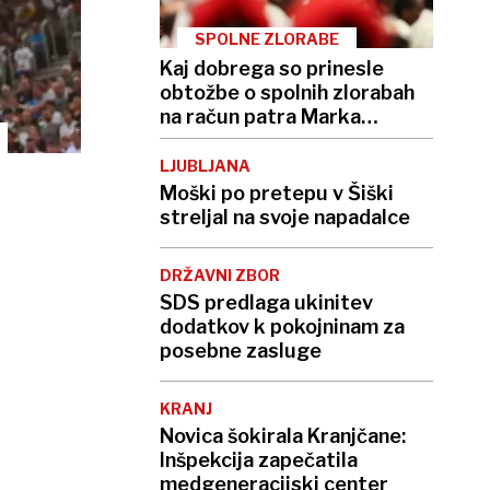
SPOLNE ZLORABE
Kaj dobrega so prinesle
obtožbe o spolnih zlorabah
na račun patra Marka
Rupnika?
LJUBLJANA
Moški po pretepu v Šiški
streljal na svoje napadalce
DRŽAVNI ZBOR
SDS predlaga ukinitev
dodatkov k pokojninam za
posebne zasluge
KRANJ
Novica šokirala Kranjčane:
Inšpekcija zapečatila
medgeneracijski center