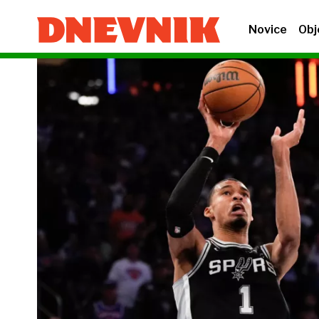
Novice
Obj