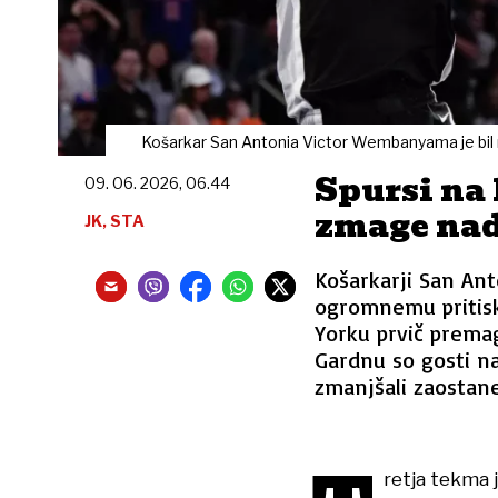
Košarkar San Antonia Victor Wembanyama je bil 
Spursi na
09. 06. 2026, 06.44
zmage nad
JK, STA
Košarkarji San Ant
ogromnemu pritisku
Yorku prvič premag
Gardnu so gosti na
zmanjšali zaostane
retja tekma 