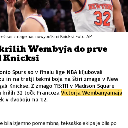
režiser zmage nad newyorškimi Knicksi. Foto: AP
 krilih Wembyja do prve
 Knicksi
onio Spurs so v finalu lige NBA kljubovali
 in na tretji tekmi boja na štiri zmage v New
ali Knickse. Z zmago 115:111 v Madison Square
 krilih 32 točk Francoza
Victorja Wembanyamaja
k v dvoboju na 1:2.
je bila izjemno pomembna, teksaška ekipa je bila po