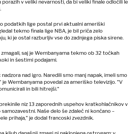
orazih v veliki nevarnosti, da bi veliki finale odločili le
.
o podatkih lige postal prvi aktualni ameriški
gledal tekmo finala lige NBA, je bil priča zelo
 ki je ostal razburljiv vse do zadnjega piska sirene.
i zmagali, saj je Wembanyama tekmo ob 32 točkah
oki in šestimi podajami.
 nadzora nad igro. Naredili smo manj napak, imeli smo
," je Wembanyama povedal za ameriško televizijo. "V
nicirali in bili hitrejši."
rekinile niz 13 zaporednih uspehov kratkohlačnikov v
 samozavestni. Naše delo še zdaleč ni končano –
ele prihaja," je dodal francoski zvezdnik.
a kljub današnji zmagi ni naklonjena ostrogam: v