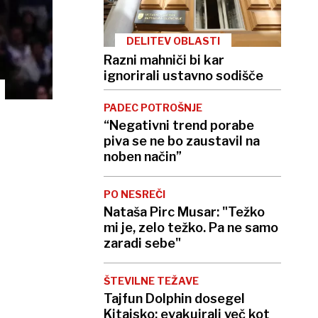
DELITEV OBLASTI
Razni mahniči bi kar
ignorirali ustavno sodišče
PADEC POTROŠNJE
“Negativni trend porabe
piva se ne bo zaustavil na
noben način”
PO NESREČI
Nataša Pirc Musar: "Težko
mi je, zelo težko. Pa ne samo
zaradi sebe"
ŠTEVILNE TEŽAVE
Tajfun Dolphin dosegel
Kitajsko: evakuirali več kot