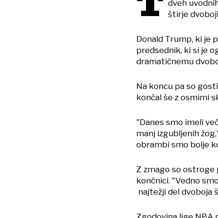
T
dveh uvodnih p
štirje dvoboji
Donald Trump, ki je p
predsednik, ki si je o
dramatičnemu dvoboju,
Na koncu pa so gost
končal še z osmimi sk
"Danes smo imeli več
manj izgubljenih žog
obrambi smo bolje komu
Z zmago so ostroge p
končnici. "Vedno smo
najtežji del dvoboja š
Zgodovina lige NBA p