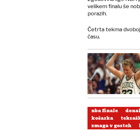
velikem finalu še no
porazih.
Četrta tekma dvoboj
času.
nba finale
dona
košarka
teksaš
zmaga v gosteh