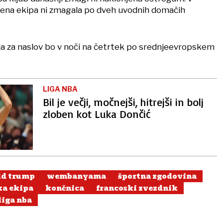
bena ekipa ni zmagala po dveh uvodnih domačih
a za naslov bo v noči na četrtek po srednjeevropskem
LIGA NBA
Bil je večji, močnejši, hitrejši in bolj
zloben kot Luka Dončić
ld trump
wembanyama
športna zgodovina
ka ekipa
končnica
francoski zvezdnik
liga nba