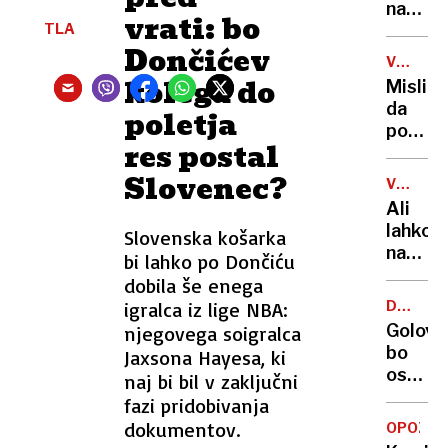
tanker
na
vrati: bo
prelomi
TLA
Pašma
grozi
Dončićev
našli
V
okoljs
truplo
ŠTEVIL
kolega do
Mislite
katast
24-
da
poletja
letneg
poznat
Sloven
res postal
pivo?
5000
Slovenec?
VSEVED
let
NEDA
Ali
zgodov
lahko
Slovenska košarka
10.000
na
bi lahko po Dončiću
vrst
balkon
dobila še enega
in
bloka
39
igralca iz lige NBA:
DELNE
pečem
ZAPORE
milijar
Golove
njegovega soigralca
na
litrov
bo
Jaxsona Hayesa, ki
žaru?
na
ostal
naj bi bil v zaključni
Odgov
leto
brez
fazi pridobivanja
vas
24
dokumentov.
zna
OPOZOR
dreves