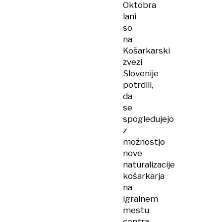
Oktobra
lani
so
na
Košarkarski
zvezi
Slovenije
potrdili,
da
se
spogledujejo
z
možnostjo
nove
naturalizacije
košarkarja
na
igralnem
mestu
centra.