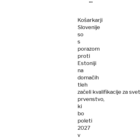
še
bolj
Košarkarji
dominira
Slovenije
so
s
porazom
proti
Estoniji
na
domačih
tleh
začeli kvalifikacije za sv
prvenstvo,
ki
bo
poleti
2027
v