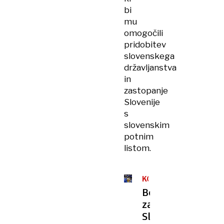
bi
mu
omogočili
pridobitev
slovenskega
državljanstva
in
zastopanje
Slovenije
s
slovenskim
potnim
listom.
KOŠARKA
Bo
za
Slovenijo