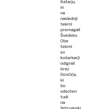
Katarju,
in
na
naslednji
tekmi
premagali
Švedsko.
Obe
tekmi
so
košarkarji
odigrali
brez
Dončića,
ki
bo
odsoten
tudi
na
februarski