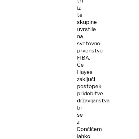
tri
iz
te
skupine
uvrstile
na
svetovno
prvenstvo
FIBA.
Če
Hayes
zaključi
postopek
pridobitve
državljanstva,
bi
se
z
Dončićem
lahko