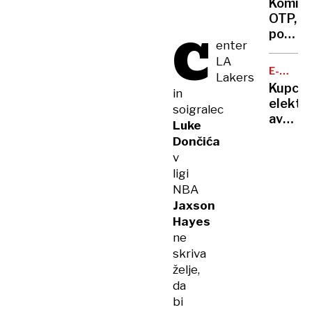
presen
Komite
zaradi
OTP,
nevarn
C
pozor:
bo
enter
banka
Dolenj
LA
zaznav
cesta
E-
Lakers
zlorab
MOBILN
delno
Kupci
in
plačiln
zaprta
elektri
soigralec
kartic
avtov
Luke
v
Dončića
Sloveni
v
na
ligi
trnih,
NBA
denarj
Jaxson
za
Hayes
subven
ne
zmanjk
skriva
želje,
da
bi