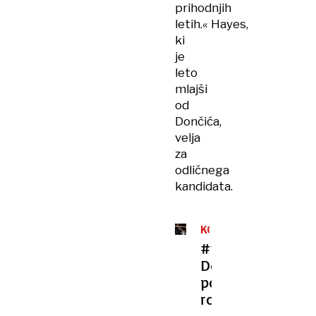
prihodnjih
letih.« Hayes,
ki
je
leto
mlajši
od
Dončića,
velja
za
odličnega
kandidata.
KOŠARKA
/
#video
LIGA
Dončić
NBA
po
rojstvu
hčerke