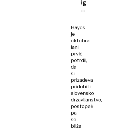
igral
Dončićev
soigralec
iz
Hayes
LA
je
Lakers?
oktobra
lani
prvič
potrdil,
da
si
prizadeva
pridobiti
slovensko
državljanstvo,
postopek
pa
se
bliža