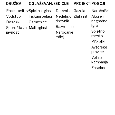
DRUŽBA
OGLAŠEVANJE
EDICIJE
PROJEKTI
POGOJI
Predstavitev
Spletni oglasi
Dnevnik
Gazela
Naročniški
Vodstvo
Tiskani oglasi
Nedeljski
Zlata nit
Akcije in
dnevnik
nagradne
Dosežki
Osmrtnice
igre
Razvedrilo
Sporočila za
Mali oglasi
Spletno
javnost
Naročanje
mesto
edicij
Piškotki
Avtorske
pravice
Volilna
kampanja
Zasebnost