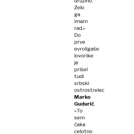
družino.
Zelo
ga
imam
rad.«
Do
prve
evroligaše
lovorike
je
prišel
tudi
srbski
ostrostrelec
Marko
Gudurić
.
»To
sem
čaka
celotno