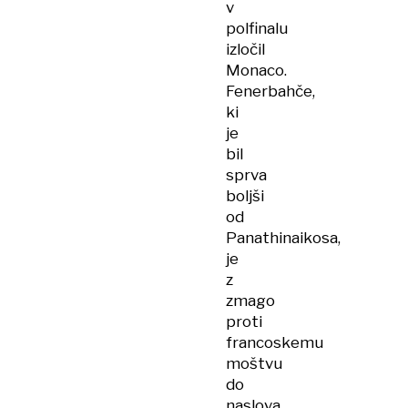
v
polfinalu
izločil
Monaco.
Fenerbahče,
ki
je
bil
sprva
boljši
od
Panathinaikosa,
je
z
zmago
proti
francoskemu
moštvu
do
naslova