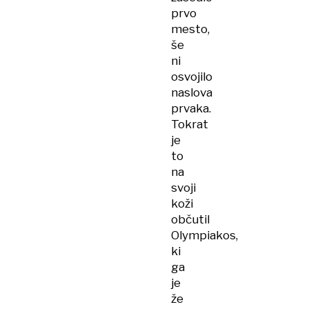
prvo
mesto,
še
ni
osvojilo
naslova
prvaka.
Tokrat
je
to
na
svoji
koži
občutil
Olympiakos,
ki
ga
je
že