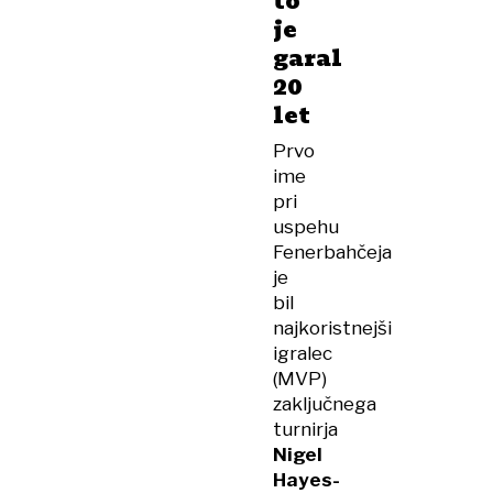
to
je
garal
20
let
Prvo
ime
pri
uspehu
Fenerbahčeja
je
bil
najkoristnejši
igralec
(MVP)
zaključnega
turnirja
Nigel
Hayes-