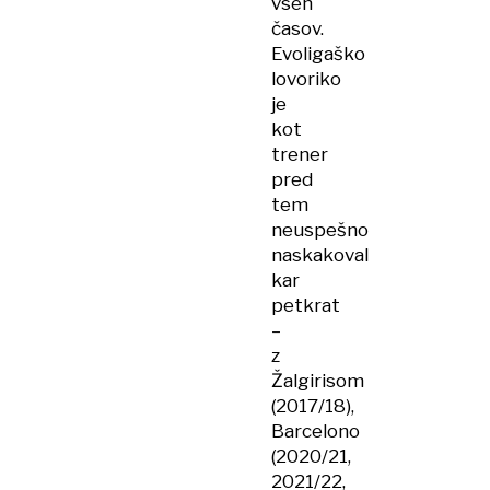
vseh
časov.
Evoligaško
lovoriko
je
kot
trener
pred
tem
neuspešno
naskakoval
kar
petkrat
–
z
Žalgirisom
(2017/18),
Barcelono
(2020/21,
2021/22,