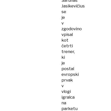
Šarunas
Jasikevičius
se
je
v
zgodovino
vpisal
kot
četrti
trener,
ki
je
postal
evropski
prvak
v
vlogi
igralca
na
parketu