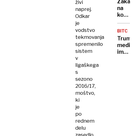
Zakaj
živi
in
na
naprej.
ostal
kopali
Odkar
brez
Kolezij
je
kupa
letos
vodstvo
denarj
BITCOIN
ni
tekmovanja
Trump
preds
spremenilo
medijs
sistem
imperij
v
naj
ligaškega
bi
zbiral
s
3
sezono
milijar
2016/17,
za
moštvo,
vlagan
ki
v
je
kripto
po
rednem
delu
zasedlo