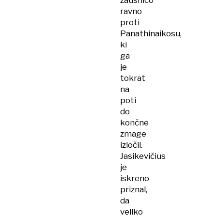
zaušnico
ravno
proti
Panathinaikosu,
ki
ga
je
tokrat
na
poti
do
končne
zmage
izločil.
Jasikevičius
je
iskreno
priznal,
da
veliko