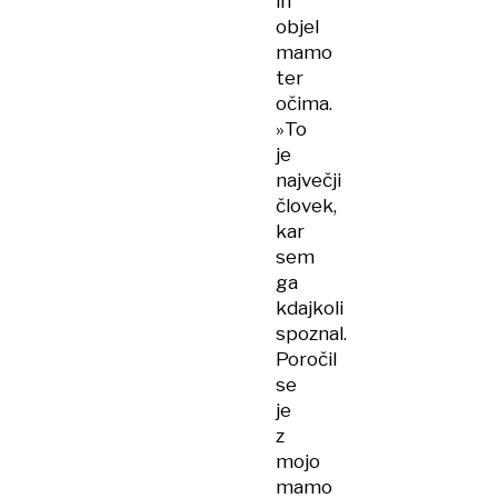
in
objel
mamo
ter
očima.
»To
je
največji
človek,
kar
sem
ga
kdajkoli
spoznal.
Poročil
se
je
z
mojo
mamo