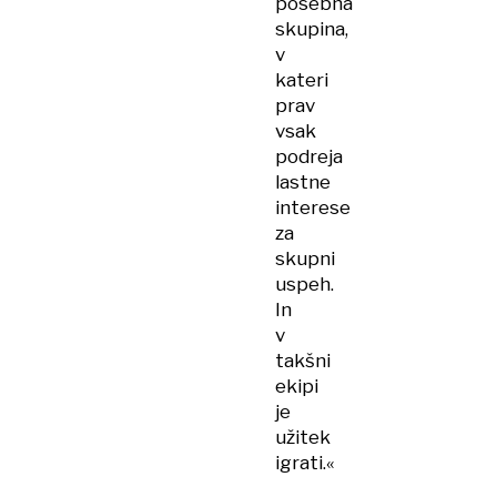
posebna
skupina,
v
kateri
prav
vsak
podreja
lastne
interese
za
skupni
uspeh.
In
v
takšni
ekipi
je
užitek
igrati.«