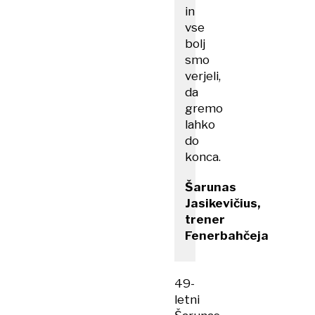
in
vse
bolj
smo
verjeli,
da
gremo
lahko
do
konca.
Šarunas
Jasikevičius,
trener
Fenerbahčeja
49-
letni