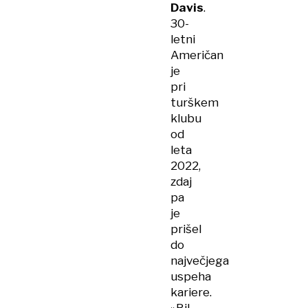
Davis
.
30-
letni
Američan
je
pri
turškem
klubu
od
leta
2022,
zdaj
pa
je
prišel
do
največjega
uspeha
kariere.