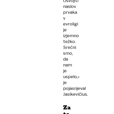
Osvojiti
naslov
prvaka
v
evroligi
je
izjemno
težko.
Srečni
smo,
da
nam
je
uspelo,«
je
pojasnjeval
Jasikevičius.
Za