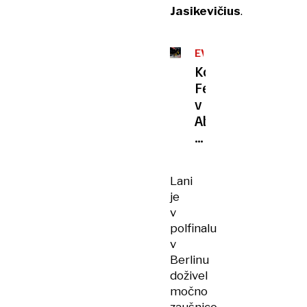
Jasikevičius
.
EVROLIGA
Košarkarji
Fenerbahčeja
v
Abu
Dabiju
drugič
evropski
Lani
prvaki
je
v
polfinalu
v
Berlinu
doživel
močno