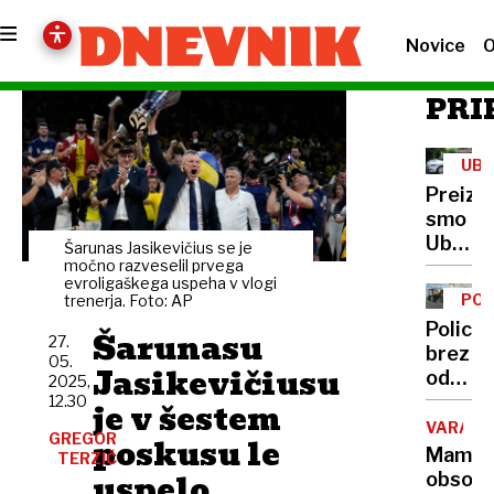
Novice
O
PRI
UBE
Preizku
smo
Uber:
Šarunas Jasikevičius se je
Tresel
močno razveselil prvega
evroligaškega uspeha v vlogi
se je
PO
trenerja. Foto: AP
Triglav
Policija
Šarunasu
prišel
27.
brez
05.
pa je
Jasikevičiusu
odgovo
2025,
taksi
o
12.30
je v šestem
…
januar
VARAŽD
Včasih
GREGOR
poskusu le
požaru
Mama
TERZIČ
v
uspelo
obsoje