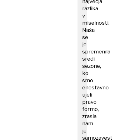
največja
razlika
v
miselnosti.
Naša
se
je
spremenila
sredi
sezone,
ko
smo
enostavno
ujeli
pravo
formo,
zrasla
nam
je
samozavest