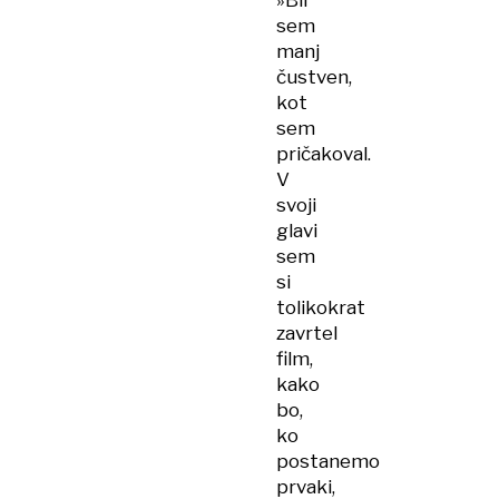
»Bil
sem
manj
čustven,
kot
sem
pričakoval.
V
svoji
glavi
sem
si
tolikokrat
zavrtel
film,
kako
bo,
ko
postanemo
prvaki,