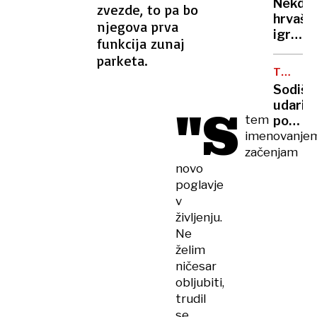
in
Nekdan
zvezde, to pa bo
236
Francij
hrvašk
njegova prva
milijon
igralka
v
funkcija zunaj
in
štirih
parketa.
novina
mesec
TEHNOL
mamo
VELIKA
Sodišč
lasala,
udarilo
"S
grizla
tem
po
in
imenovanje
Meti:
grozila
podjet
začenjam
da ji
očita
novo
bo
zasvaj
poglavje
»utrga
otrok
v
glavo«
in
življenju.
izreka
Ne
rekord
želim
kazen
ničesar
obljubiti,
trudil
se