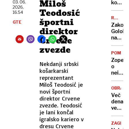
Miloš
denarj
03. 06.
koso
2026,
za
na
Teodosić
16.54
subven
strehi
RUMENE
športni
zmanjk
bolnišn
GTE
NOVICE
Zakon
nenava
direktor
Golob
prizor
Crvene
na
prestra
poroč
zvezde
bolnik
potova
in
POMISL
Bratuš
osebje
Zopet
se je
Nekdanji srbski
o
spet
košarkarski
neimen
slekla,
reprezentant
Fajon
Pahorj
Miloš Teodosić je
za
ni
OBRAM
novi športni
predst
vroče
Več
direktor Crvene
za
denarja
Sahel:
zvezde. Teodosić
več
kritičn
je lani končal
vprašan
tudi
igralsko kariero v
Kako
Španij
ZAGREB
dresu Crvene
porabit