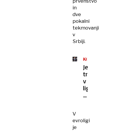
prvenstvo
in
dve
pokalni
tekmovanji
v
Srbiji.
KOŠARKA
Je
trener
v
ligi
NBA
tekme
vodil
V
pijan?
evroligi
je