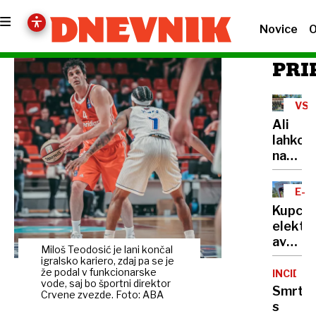
Novice
O
PRI
VSE
NE
Ali
lahko
na
balkon
bloka
E-
pečem
MOB
Kupci
na
elektri
žaru?
avtov
Odgov
Miloš Teodosić je lani končal
v
igralsko kariero, zdaj pa se je
vas
Sloveni
že podal v funkcionarske
INCIDE
zna
vode, saj bo športni direktor
na
Smrt
presen
Crvene zvezde. Foto: ABA
trnih,
s