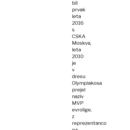
bil
prvak
leta
2016
s
CSKA
Moskva,
leta
2010
je
v
dresu
Olympiakosa
prejel
naziv
MVP
evrolige,
z
reprezentanco
pa