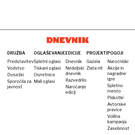
DRUŽBA
OGLAŠEVANJE
EDICIJE
PROJEKTI
POGOJI
Predstavitev
Spletni oglasi
Dnevnik
Gazela
Naročniški
Vodstvo
Tiskani oglasi
Nedeljski
Zlata nit
Akcije in
dnevnik
nagradne
Dosežki
Osmrtnice
igre
Razvedrilo
Sporočila za
Mali oglasi
Spletno
javnost
Naročanje
mesto
edicij
Piškotki
Avtorske
pravice
Volilna
kampanja
Zasebnost