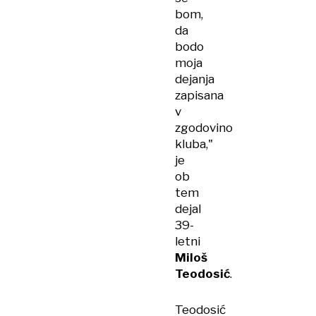
bom,
da
bodo
moja
dejanja
zapisana
v
zgodovino
kluba,"
je
ob
tem
dejal
39-
letni
Miloš
Teodosić
.
Teodosić