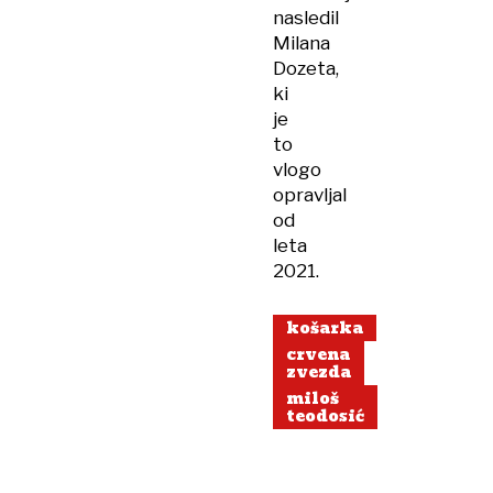
nasledil
Milana
Dozeta,
ki
je
to
vlogo
opravljal
od
leta
2021.
košarka
crvena
zvezda
miloš
teodosić