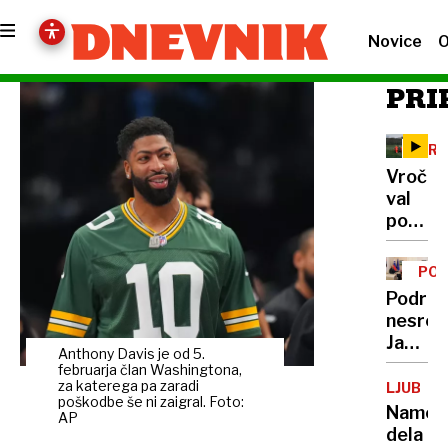
Novice
O
PRI
PRE
Vročin
val
polni
ljublja
urgenc
POL
samo
Podrob
včeraj
nesreč
trije
Janša
pristan
Anthony Davis je od 5.
med
februarja član Washingtona,
helikop
prvimi
za katerega pa zaradi
LJUBLJ
letos
poškodbe še ni zaigral. Foto:
pisal
Names
že
AP
predse
dela
več