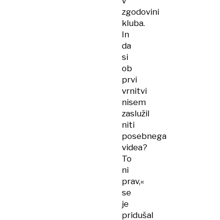
v
zgodovini
kluba.
In
da
si
ob
prvi
vrnitvi
nisem
zaslužil
niti
posebnega
videa?
To
ni
prav,«
se
je
pridušal