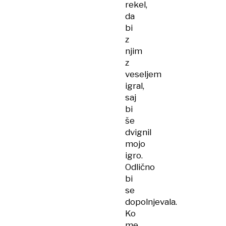
rekel,
da
bi
z
njim
z
veseljem
igral,
saj
bi
še
dvignil
mojo
igro.
Odlično
bi
se
dopolnjevala.
Ko
me