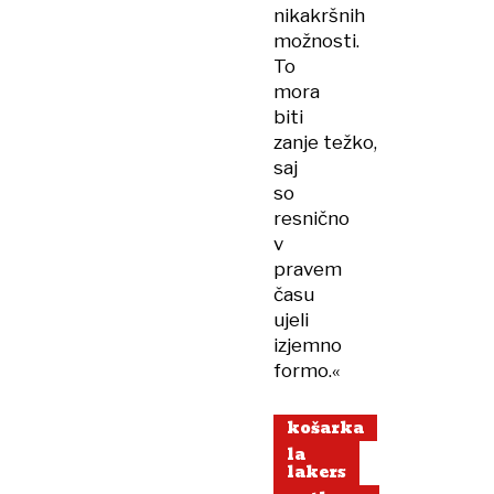
nikakršnih
možnosti.
To
mora
biti
zanje težko,
saj
so
resnično
v
pravem
času
ujeli
izjemno
formo.«
košarka
la
lakers