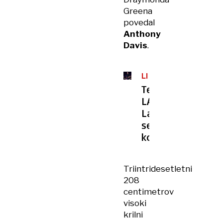
Greena
povedal
Anthony
Davis
.
LIGA
NBA
Težave
LA
Lakers
se
kopičijo
Triintridesetletni
208
centimetrov
visoki
krilni