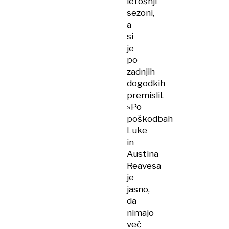
letošnji
sezoni,
a
si
je
po
zadnjih
dogodkih
premislil.
»Po
poškodbah
Luke
in
Austina
Reavesa
je
jasno,
da
nimajo
več