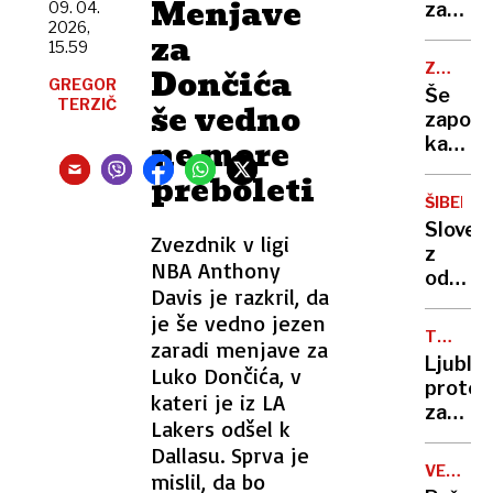
Menjave
policija
09. 04.
zapor
kot
2026,
z njo
in
za
420
15.59
še ni
izgon:
ZAČASN
Dončića
govoril
V
GREGOR
PERONI
Še
TERZIČ
Lidlu
še vedno
zapora
ukradl
ne more
kamniš
za
in
preboleti
55
dolenj
evrov
ŠIBENIK
proge,
izdelko
Sloven
nato
Zvezdnik v ligi
nato
z
vlaki
NBA Anthony
napadl
odvrže
spet
Davis je razkril, da
varnos
ogork
na
je še vedno jezen
skoraj
železni
TUJI
zaradi menjave za
zažgal
DELAVCI
postaji
Ljublj
Luko Dončića, v
bencin
protes
črpalk
kateri je iz LA
zapust
Lakers odšel k
lokal,
Dallasu. Sprva je
ker
VELIKA
mislil, da bo
je
ŠKODA