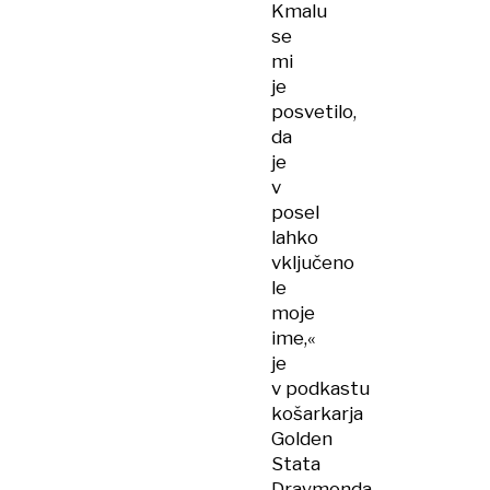
Kmalu
se
mi
je
posvetilo,
da
je
v
posel
lahko
vključeno
le
moje
ime,«
je
v podkastu
košarkarja
Golden
Stata
Draymonda