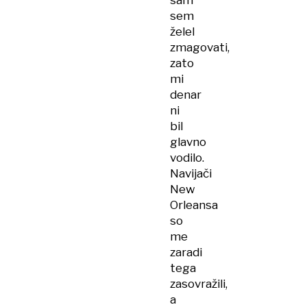
sam
sem
želel
zmagovati,
zato
mi
denar
ni
bil
glavno
vodilo.
Navijači
New
Orleansa
so
me
zaradi
tega
zasovražili,
a