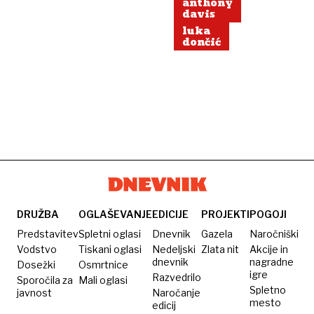
anthony
davis
luka
dončić
DRUŽBA
OGLAŠEVANJE
EDICIJE
PROJEKTI
POGOJI
Predstavitev
Spletni oglasi
Dnevnik
Gazela
Naročniški
Vodstvo
Tiskani oglasi
Nedeljski
Zlata nit
Akcije in
dnevnik
nagradne
Dosežki
Osmrtnice
igre
Razvedrilo
Sporočila za
Mali oglasi
Spletno
javnost
Naročanje
mesto
edicij