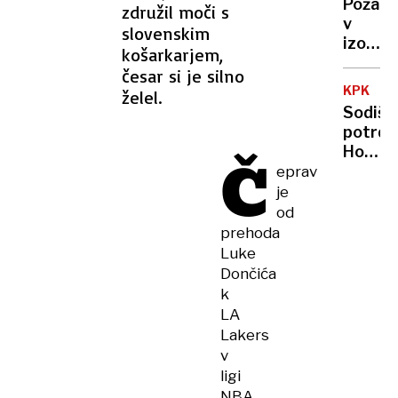
Požar
združil moči s
nataka
v
slovenskim
govoril
izolski
srbsko
košarkarjem,
industr
»V
česar si je silno
hali,
Sloveni
KPK
želel.
gasilci
tega
Sodišč
rešili
ne
potrdil
speče
bom
Hojs
Č
stanov
dovolil
in
eprav
Počiva
je
kršila
od
zakon
prehoda
o
Luke
integri
Dončića
k
LA
Lakers
v
ligi
NBA