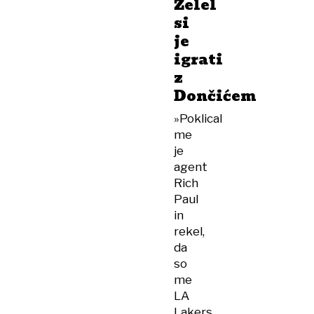
Želel
si
je
igrati
z
Dončićem
»Poklical
me
je
agent
Rich
Paul
in
rekel,
da
so
me
LA
Lakers