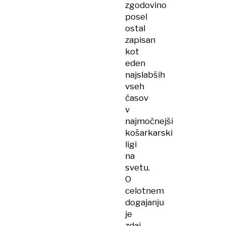
zgodovino
posel
ostal
zapisan
kot
eden
najslabših
vseh
časov
v
najmočnejši
košarkarski
ligi
na
svetu.
O
celotnem
dogajanju
je
zdaj