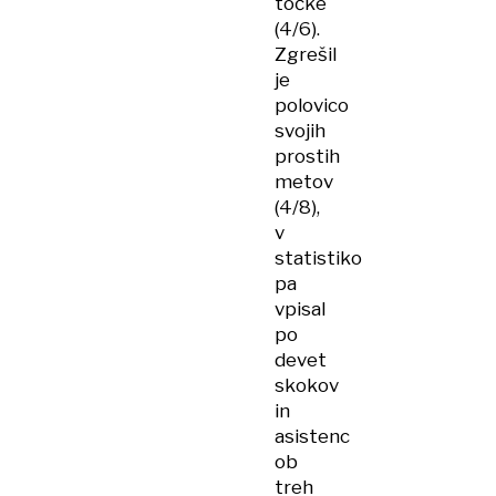
točke
(4/6).
Zgrešil
je
polovico
svojih
prostih
metov
(4/8),
v
statistiko
pa
vpisal
po
devet
skokov
in
asistenc
ob
treh