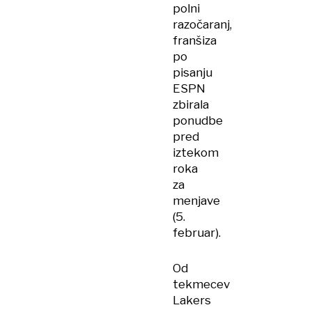
polni
razočaranj,
franšiza
po
pisanju
ESPN
zbirala
ponudbe
pred
iztekom
roka
za
menjave
(5.
februar).
Od
tekmecev
Lakers