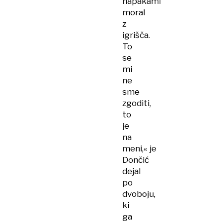
napakami
moral
z
igrišča.
To
se
mi
ne
sme
zgoditi,
to
je
na
meni,« je
Dončić
dejal
po
dvoboju,
ki
ga