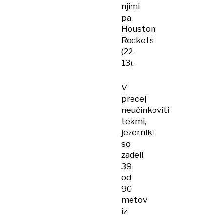
njimi
pa
Houston
Rockets
(22-
13).
V
precej
neučinkoviti
tekmi,
jezerniki
so
zadeli
39
od
90
metov
iz