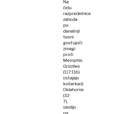
Na
čelu
razpredelnice
zahoda
po
današnji
tesni
gostujoči
zmagi
proti
Memphis
Grizzlies
(117:116)
ostajajo
košarkarji
Oklahome
(32-
7),
sledijo
pa