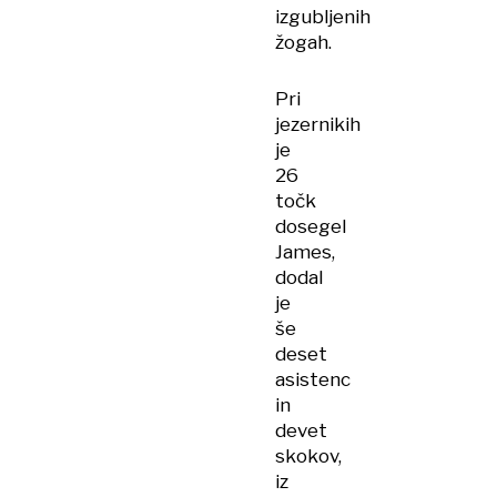
izgubljenih
žogah.
Pri
jezernikih
je
26
točk
dosegel
James,
dodal
je
še
deset
asistenc
in
devet
skokov,
iz