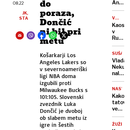
do
sama
Anže
08.22
eksploz
Logar
poraza,
JK,
izdelal
VOJNA
STA
Dončić
prvo
V
Kaos
in
ni bil pri
UKRAJIN
v
edino
metu
Rusiji:
leseno
ženske
barko
začele
za
SUŠA
Košarkarji Los
izrablj
Ljublja
Vlada
Angeles Lakers so
vojno
Neku
v severnoameriški
za
naložil
ligi NBA doma
"mobili
obrato
izgubili proti
bivših"
v
Milwaukee Bucks s
NASVET
vsaj
Kako
101:105. Slovenski
minim
tatovi
zvezdnik Luka
obseg
vedo,
Dončić je dvoboj
da
ob slabem metu iz
vas
igre in šestih
ŽUŽELK
ni