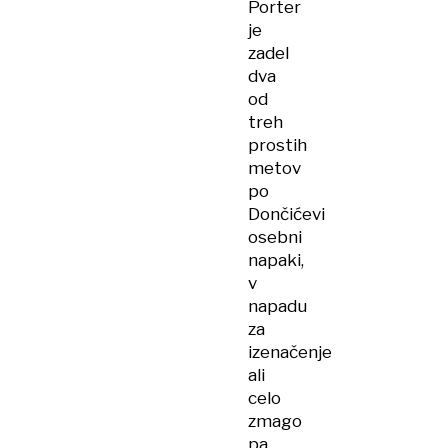
Porter
je
zadel
dva
od
treh
prostih
metov
po
Dončićevi
osebni
napaki,
v
napadu
za
izenačenje
ali
celo
zmago
pa