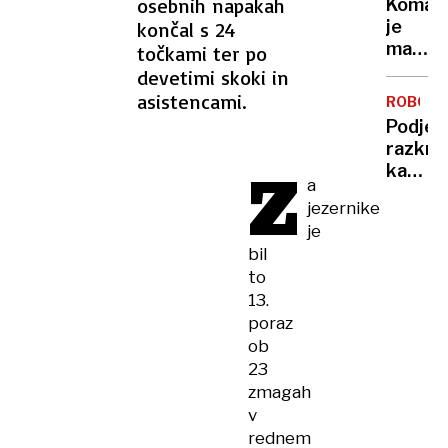
osebnih napakah
Komarj
doma?
je
končal s 24
Prever
manj
točkami ter po
metod
kot
devetimi skoki in
za
običaj
asistencami.
zaščit
ROBOTI
– in
pred
Podjet
to ni
vlomilc
razkril
dobra
Z
kako
novica
a
ustavit
jezernike
robota
je
ki
bil
spomin
to
na
13.
kentav
poraz
ob
23
zmagah
v
rednem