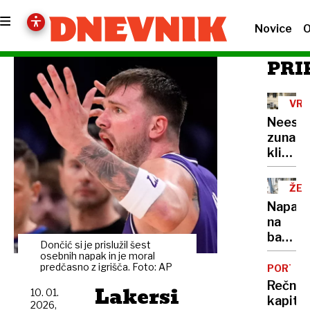
Novice
O
PRI
VRO
VAL
Neest
zunanj
klimat
naprav
ŽE
15
Napadi
NA
na
bankom
Dončić si je prislužil šest
veliko
osebnih napak in je moral
škodo
predčasno z igrišča. Foto: AP
PORTRE
povzro
Rečni
Lakersi
10. 01.
že
kapita
2026,