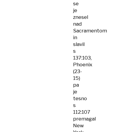
se
je
znesel
nad
Sacramentom
in
slavil
s
137:103,
Phoenix
(23-
15)
pa
je
tesno
s
112:107
premagal
New