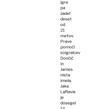
igre
pa
zadel
deset
od
21
metov.
Prave
pomoči
soigralcev
Dončić
in
James
nista
imela,
Jake
LaRavia
je
dosegel
13