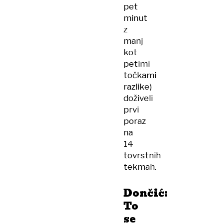
pet
minut
z
manj
kot
petimi
točkami
razlike)
doživeli
prvi
poraz
na
14
tovrstnih
tekmah.
Dončić:
To
se