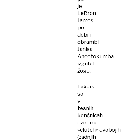
je
LeBron
James
po
dobri
obrambi
Janisa
Andetokumba
izgubil
žogo.
Lakers
so
v
tesnih
končnicah
oziroma
»clutch« dvobojih
(zadnjih