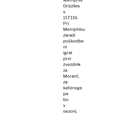
Memphis
Grizzlies
s
117:116.
Pri
Memphisu
zaradi
poškodbe
ni
igral
prvi
zvezdnik
Ja
Morant,
za
katerega
pa
bo
v
sezoni,