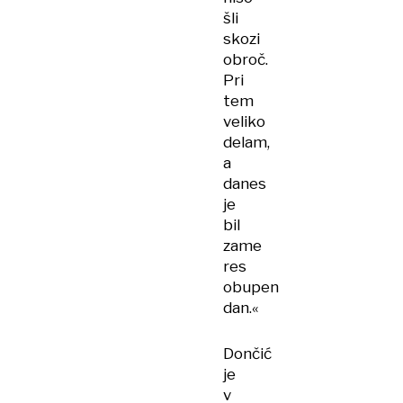
šli
skozi
obroč.
Pri
tem
veliko
delam,
a
danes
je
bil
zame
res
obupen
dan.«
Dončić
je
v