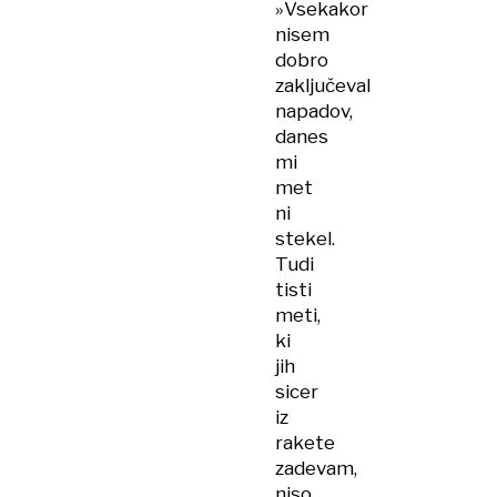
»Vsekakor
nisem
dobro
zaključeval
napadov,
danes
mi
met
ni
stekel.
Tudi
tisti
meti,
ki
jih
sicer
iz
rakete
zadevam,
niso