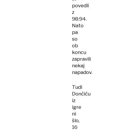
povedli
z
98:94.
Nato
pa
so
ob
koncu
zapravili
nekaj
napadov.
Tudi
Dončiću
iz
igre
ni
šlo,
16