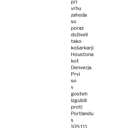
pri
vrhu
zahoda
so
poraz
doživeli
tako
košarkarji
Houstona
kot
Denverja.
Prvi
so
v
gosteh
izgubili
proti
Portlandu
s
105:111,