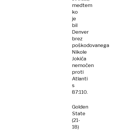
medtem
ko
je
bil
Denver
brez
poškodovanega
Nikole
Jokića
nemočen
proti
Atlanti
s
87:110.
Golden
State
(21-
18)