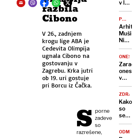
zadavil
v lov
razbila
ženo
na
Cibono
nov
POTNIŠK
Guinne
CENTER
Arhite
rekord
V 26., zadnjem
Mušič:
krogu lige ABA je
Nikoli
nisem
Cedevita Olimpija
pomisli
ugnala Cibono na
ONESNA
da je
gostovanju v
Zaradi
to v
Zagrebu. Krka jutri
onesna
moji
ob 19. uri gostuje
v
Ljublja
pri Borcu iz Čačka.
delu
sploh
Logat
mogoč
ZDRAVS
voda
Kako
nepitn
S
so
porne
se
zadeve
zasuka
so
cilji
razrešene,
ODMEV
Golobo