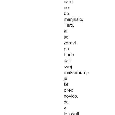
nam
ne
bo
manjkalo.
Tisti,
ki
so
zdravi,
pa
bodo
dali
svoj
maksimum,«
je
še
pred
novico,
da
v
letošnji