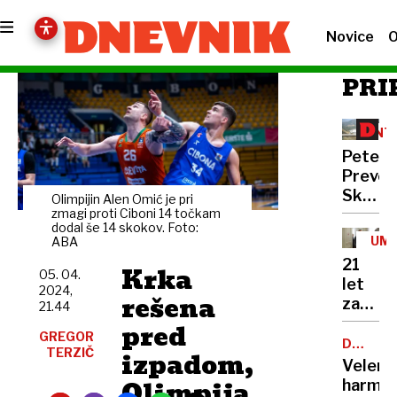
Novice
O
PRI
INT
Peter
Prevc:
Skakal
Olimpijin Alen Omić je pri
policaji
zmagi proti Ciboni 14 točkam
dodal še 14 skokov. Foto:
niso
UM
ABA
opravlj
21
Krka
svojeg
05. 04.
let
2024,
dela
rešena
zapora
21.44
Bančni
pred
GREGOR
inšpek
DOBROD
TERZIČ
izpadom,
PROJEK
s
Velenj
pasom
Olimpija
harmon