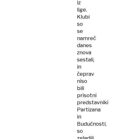
iz
lige.
Klubi
so
se
namreč
danes
znova
sestali,
in
čeprav
niso
bili
prisotni
predstavniki
Partizana
in
Budućnosti,
so
zgladili