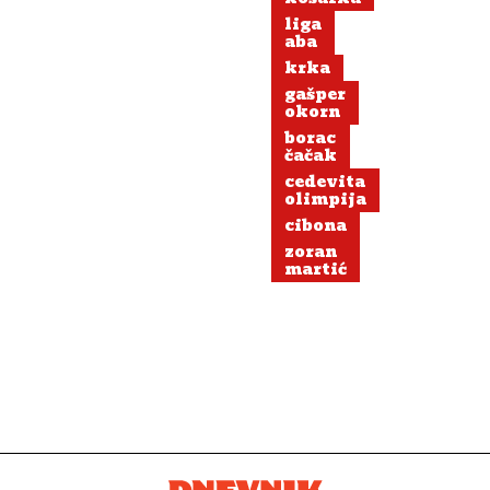
liga
aba
krka
gašper
okorn
borac
čačak
cedevita
olimpija
cibona
zoran
martić