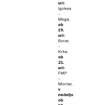
uri:
Igokea
–
Mega,
ob
19.
uri:
Borac
–
Krka,
ob
21.
uri:
FMP
–
Mornar,
v
nedeljo
ob