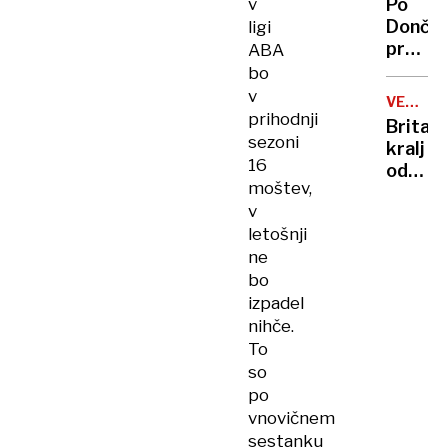
v
Po
vlade
Dončić
ligi
prodaji
ABA
Karma
bo
je
v
VELIKA
psica,
prihodnji
BRITANI
Britan
Nico
sezoni
kralj
pa
16
odpove
njen
moštev,
obvezn
sin
v
zaradi
letošnji
strans
ne
učinko
bo
zdravlj
raka
izpadel
nihče.
To
so
po
vnovičnem
sestanku