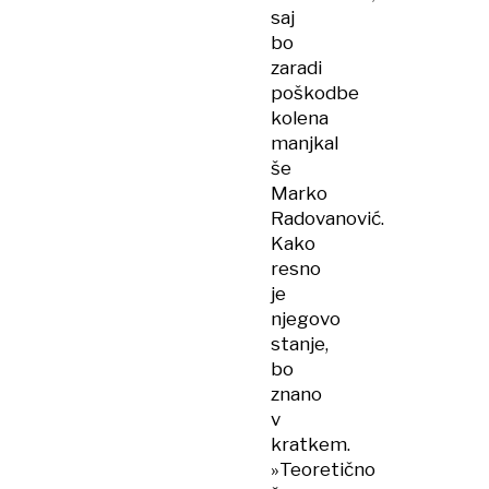
saj
bo
zaradi
poškodbe
kolena
manjkal
še
Marko
Radovanović.
Kako
resno
je
njegovo
stanje,
bo
znano
v
kratkem.
»Teoretično