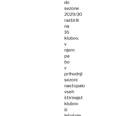
do
sezone
2029/30
razširili
na
16
klubov,
v
njem
pa
bo
v
prihodnji
sezoni
nastopalo
vseh
štirinajst
klubov
iz
letošnje,