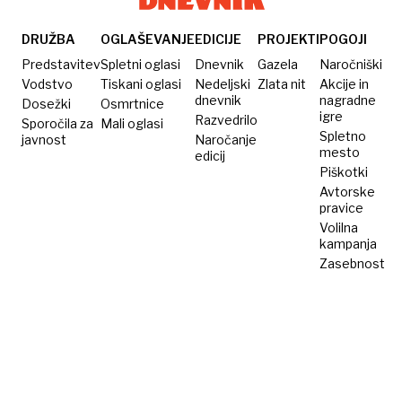
DRUŽBA
OGLAŠEVANJE
EDICIJE
PROJEKTI
POGOJI
Predstavitev
Spletni oglasi
Dnevnik
Gazela
Naročniški
Vodstvo
Tiskani oglasi
Nedeljski
Zlata nit
Akcije in
dnevnik
nagradne
Dosežki
Osmrtnice
igre
Razvedrilo
Sporočila za
Mali oglasi
Spletno
javnost
Naročanje
mesto
edicij
Piškotki
Avtorske
pravice
Volilna
kampanja
Zasebnost