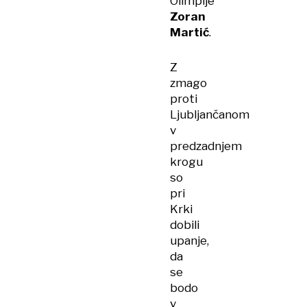
Olimpije
Zoran
Martić
.
Z
zmago
proti
Ljubljančanom
v
predzadnjem
krogu
so
pri
Krki
dobili
upanje,
da
se
bodo
v