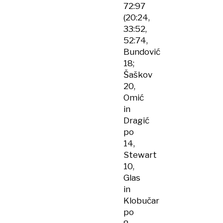
72:97
(20:24,
33:52,
52:74,
Bundović
18;
Šaškov
20,
Omić
in
Dragić
po
14,
Stewart
10,
Glas
in
Klobučar
po