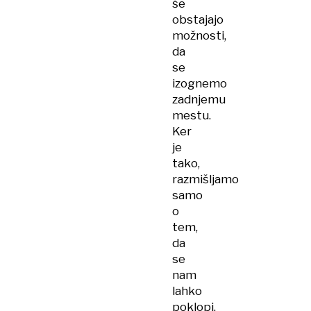
še
obstajajo
možnosti,
da
se
izognemo
zadnjemu
mestu.
Ker
je
tako,
razmišljamo
samo
o
tem,
da
se
nam
lahko
poklopi.