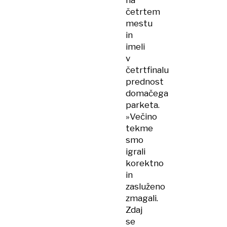
na
četrtem
mestu
in
imeli
v
četrtfinalu
prednost
domačega
parketa.
»Večino
tekme
smo
igrali
korektno
in
zasluženo
zmagali.
Zdaj
se