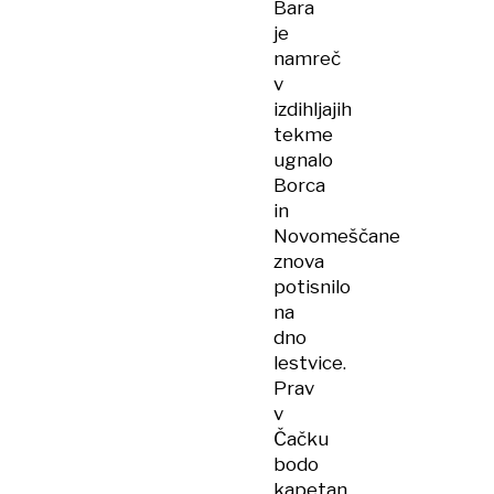
Bara
je
namreč
v
izdihljajih
tekme
ugnalo
Borca
in
Novomeščane
znova
potisnilo
na
dno
lestvice.
Prav
v
Čačku
bodo
kapetan