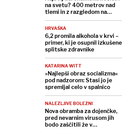
na svetu? 400 metrov nad
tlemi in z razgledom na
globok prepad
HRVAŠKA
6,2 promila alkohola v krvi –
primer, ki je osupnil izkušene
splitske zdravnike
KATARINA WITT
»Najlepši obraz socializma«
pod nadzorom: Stasi jo je
spremljal celo v spalnico
NALEZLJIVE BOLEZNI
Nova obramba za dojenčke,
pred nevarnim virusom jih
bodo zaščitili že v
porodnišnici