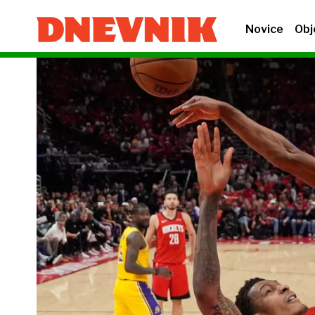
Novice
Obj