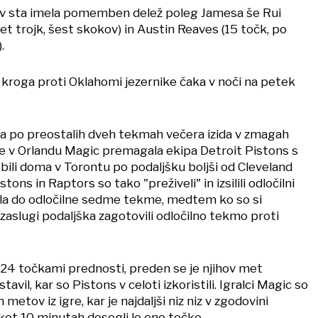
v sta imela pomemben delež poleg Jamesa še Rui
t trojk, šest skokov) in Austin Reaves (15 točk, po
.
roga proti Oklahomi jezernike čaka v noči na petek
a po preostalih dveh tekmah večera izida v zmagah
 je v Orlandu Magic premagala ekipa Detroit Pistons s
bili doma v Torontu po podaljšku boljši od Cleveland
stons in Raptors so tako "preživeli" in izsilili odločilni
la do odločilne sedme tekme, medtem ko so si
zaslugi podaljška zagotovili odločilno tekmo proti
r 24 točkami prednosti, preden se je njihov met
il, kar so Pistons v celoti izkoristili. Igralci Magic so
 metov iz igre, kar je najdaljši niz niz v zgodovini
 kot 10 minutah dosegli le eno točko.