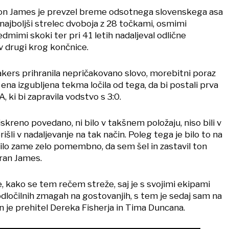
on James je prevzel breme odsotnega slovenskega asa
 najboljši strelec dvoboja z 28 točkami, osmimi
dmimi skoki ter pri 41 letih nadaljeval odlične
v drugi krog končnice.
kers prihranila nepričakovano slovo, morebitni poraz
e ena izgubljena tekma ločila od tega, da bi postali prva
, ki bi zapravila vodstvo s 3:0.
iskreno povedano, ni bilo v takšnem položaju, niso bili v
prišli v nadaljevanje na tak način. Poleg tega je bilo to na
bilo zame zelo pomembno, da sem šel in zastavil ton
eran James.
, kako se tem rečem streže, saj je s svojimi ekipami
 odločilnih zmagah na gostovanjih, s tem je sedaj sam na
in je prehitel Dereka Fisherja in Tima Duncana.