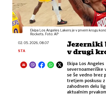
Ekipa Los Angeles Lakers je v prvem krogu ko
Rockets. Foto: AP
Jezerniki
02. 05. 2026, 08.07
v drugi k
STA
Ekipa Los Angeles
severnoameriške v
se še vedno brez 
tretjem poskusu z 
zahodnem delu lig
aktualnim prvakom