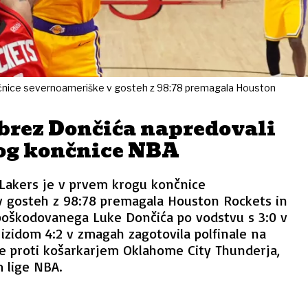
nčnice severnoameriške v gosteh z 98:78 premagala Houston
 brez Dončića napredovali
rog končnice NBA
 Lakers je v prvem krogu končnice
 gosteh z 98:78 premagala Houston Rockets in
poškodovanega Luke Dončića po vodstvu s 3:0 v
izidom 4:2 v zmagah zagotovila polfinale na
e proti košarkarjem Oklahome City Thunderja,
 lige NBA.