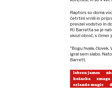
Raptors so doma vodil
četrtini vrnili in pri
prevzel vodstvo in do
RJ Barretta se je nat
skozi obroč, s čimer 
"Bogu hvala, človek. V
igral sem slabo. Nato 
Barrett.
lebron james
nb
košarka
zmaga
orlando magic
d