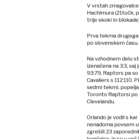
V vrstah zmagovalce
Hachimura (21točk, pe
trije skoki in blokade)
Prva tekma drugega k
po slovenskem času.
Na vzhodnem delu st
izenačena na 3:3, saj
93:79, Raptors pa so 
Cavaliers s 112:110. Pi
sedmi tekmi. popelja
Toronto Raptorsi po 
Clevelandu.
Orlando je vodil s ka
nenadoma povsem ustav
zgrešili 23 zaporednih
končnice, in so v več