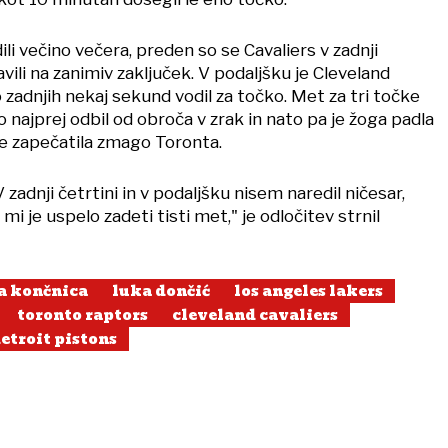
i večino večera, preden so se Cavaliers v zadnji
pravili na zanimiv zaključek. V podaljšku je Cleveland
 zadnjih nekaj sekund vodil za točko. Met za tri točke
o najprej odbil od obroča v zrak in nato pa je žoga padla
je zapečatila zmago Toronta.
 zadnji četrtini in v podaljšku nisem naredil ničesar,
mi je uspelo zadeti tisti met," je odločitev strnil
a končnica
luka dončić
los angeles lakers
toronto raptors
cleveland cavaliers
etroit pistons