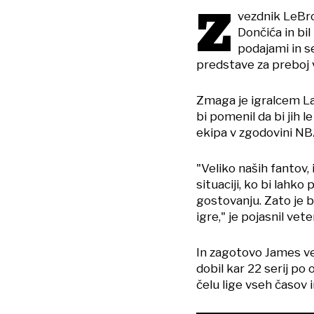
Z
vezdnik LeBr
Dončića in bil
podajami in se
predstave za preboj 
Zmaga je igralcem La
bi pomenil da bi jih l
ekipa v zgodovini NBA
"Veliko naših fantov, 
situaciji, ko bi lahko 
gostovanju. Zato je 
igre," je pojasnil vet
In zagotovo James ve
dobil kar 22 serij po
čelu lige vseh časov 