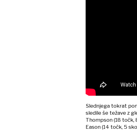
Slednjega tokrat pono
sledile še težave z g
Thompson (18 točk, 8
Eason (14 točk, 5 sko