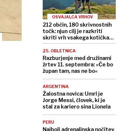
OSVAJALCA VRHOV
212 občin, 180 skrivnostnih
točk: njun cilj je razkriti
skriti vrh vsakega kotička
Slovenije
25. OBLETNICA
Razburjenje med družinami
žrtev 11. septembra: »Če bo
župan tam, nas ne bo«
ARGENTINA
Žalostna novica: Umrl je
Jorge Messi, človek, ki je
stal za kariero sina Lionela
PERU
Najbolj adrenalinska nočitev