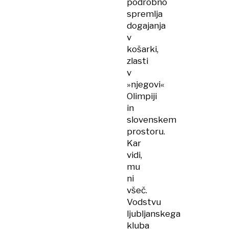
podrobno
spremlja
dogajanja
v
košarki,
zlasti
v
»njegovi«
Olimpiji
in
slovenskem
prostoru.
Kar
vidi,
mu
ni
všeč.
Vodstvu
ljubljanskega
kluba