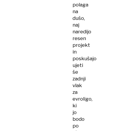
polaga
na
dušo,
naj
naredijo
resen
projekt
in
poskušajo
ujeti
še
zadnji
vlak
za
evroligo,
ki
jo
bodo
po