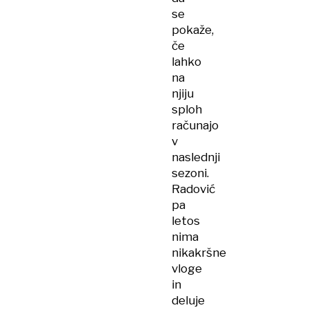
se
pokaže,
če
lahko
na
njiju
sploh
računajo
v
naslednji
sezoni.
Radović
pa
letos
nima
nikakršne
vloge
in
deluje