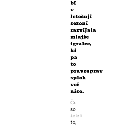
bi
v
letošnji
sezoni
razvijala
mlajše
igralce,
ki
pa
to
pravzaprav
sploh
več
niso.
Če
so
želeli
to,