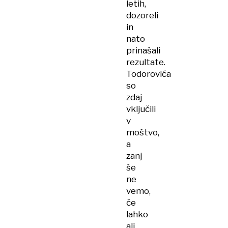
letih,
dozoreli
in
nato
prinašali
rezultate.
Todorovića
so
zdaj
vključili
v
moštvo,
a
zanj
še
ne
vemo,
če
lahko
ali