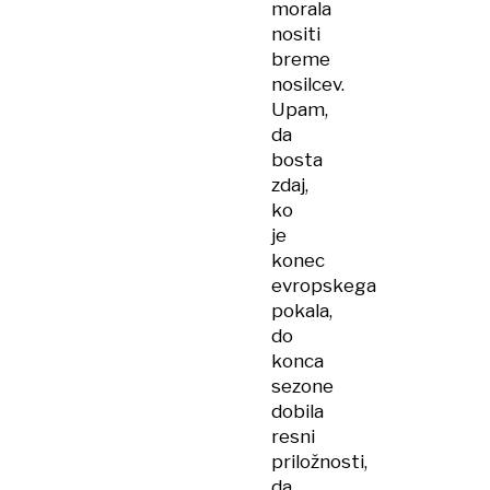
morala
nositi
breme
nosilcev.
Upam,
da
bosta
zdaj,
ko
je
konec
evropskega
pokala,
do
konca
sezone
dobila
resni
priložnosti,
da