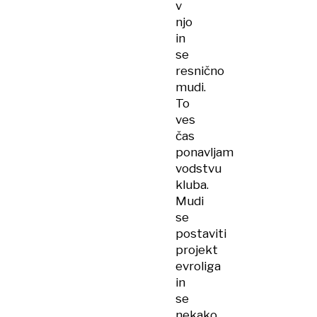
v
njo
in
se
resnično
mudi.
To
ves
čas
ponavljam
vodstvu
kluba.
Mudi
se
postaviti
projekt
evroliga
in
se
nekako