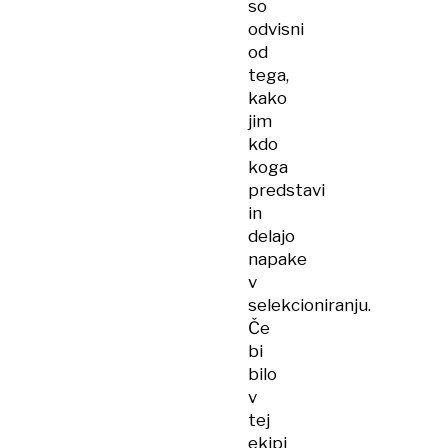
so
odvisni
od
tega,
kako
jim
kdo
koga
predstavi
in
delajo
napake
v
selekcioniranju.
Če
bi
bilo
v
tej
ekipi