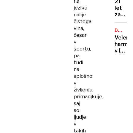
na
21
jeziku
let
zapora
nalije
Bančni
čistega
inšpek
vina,
DOBROD
s
česar
PROJEK
Velenj
pasom
v
harmon
zadavil
športu,
v lov
ženo
pa
na
tudi
nov
na
Guinne
splošno
rekord
v
življenju,
primanjkuje,
saj
so
ljudje
v
takih