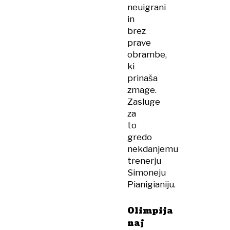
neuigrani
in
brez
prave
obrambe,
ki
prinaša
zmage.
Zasluge
za
to
gredo
nekdanjemu
trenerju
Simoneju
Pianigianiju.
Olimpija
naj