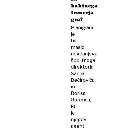
kakšnega
trenerja
gre?
Pianigiani
je
bil
maslo
nekdanjega
športnega
direktorja
Sanija
Bečirovića
in
Borisa
Gorenca,
ki
je
njegov
agent.