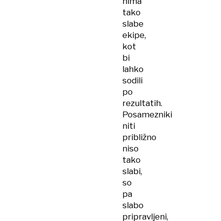
nima
tako
slabe
ekipe,
kot
bi
lahko
sodili
po
rezultatih.
Posamezniki
niti
približno
niso
tako
slabi,
so
pa
slabo
pripravljeni,