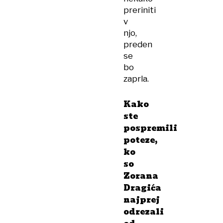
preriniti
v
njo,
preden
se
bo
zaprla.
Kako
ste
pospremili
poteze,
ko
so
Zorana
Dragića
najprej
odrezali