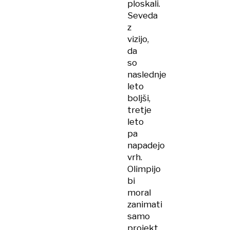
ploskali.
Seveda
z
vizijo,
da
so
naslednje
leto
boljši,
tretje
leto
pa
napadejo
vrh.
Olimpijo
bi
moral
zanimati
samo
projekt