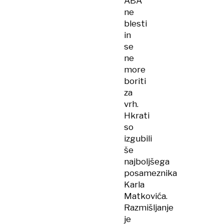
ABA
ne
blesti
in
se
ne
more
boriti
za
vrh.
Hkrati
so
izgubili
še
najboljšega
posameznika
Karla
Matkovića.
Razmišljanje
je