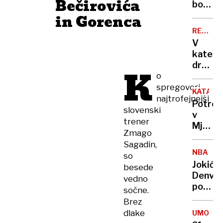
Bečirovića
lovil
bodo
nov
ovirali
in Gorenca
radar
oblaki
REKORD
PET
V
kateri
država
K
o
živijo
ljudje
spregovori
KATAST
z
najtrofejnejši
Potres
najvišj
slovenski
v
IQ in
trener
Mjanm
kje
Zmago
zahtev
smo
Sagadin,
že
Sloven
NBA
so
več
Jokić
besede
kot
Denver
vedno
1000
popelja
sočne.
žrtev
do
Brez
nove
dlake
UMOR
zmage