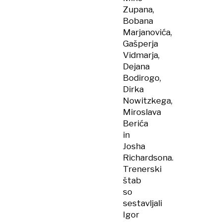
Zupana,
Bobana
Marjanovića,
Gašperja
Vidmarja,
Dejana
Bodirogo,
Dirka
Nowitzkega,
Miroslava
Berića
in
Josha
Richardsona.
Trenerski
štab
so
sestavljali
Igor