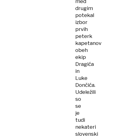
med
drugim
potekal
izbor
prvih
peterk
kapetanov
obeh
ekip
Dragića
in
Luke
Dončića.
Udeležili
so
se
je
tudi
nekateri
slovenski