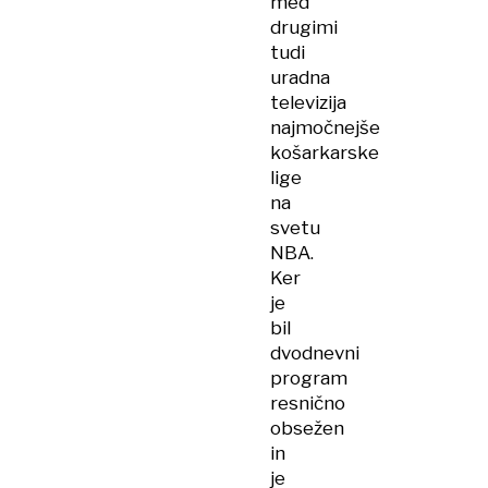
med
drugimi
tudi
uradna
televizija
najmočnejše
košarkarske
lige
na
svetu
NBA.
Ker
je
bil
dvodnevni
program
resnično
obsežen
in
je