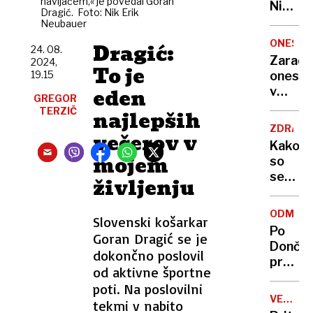
navijačem,« je povedal Goran
Nikoli
Dragić. Foto: Nik Erik
nisem
Neubauer
pomisli
ONESNA
Dragić:
24. 08.
da je
Zaradi
2024,
to v
To je
19.15
onesna
moji
eden
v
Ljublja
GREGOR
delu
TERZIČ
najlepših
sploh
Logat
mogoč
ZDRAVS
večerov v
voda
Kako
nepitn
mojem
so
se
življenju
zasuka
cilji
ODMEV
Slovenski košarkar
Golobo
Po
Goran Dragić se je
vlade
Dončić
dokončno poslovil
prodaji
od aktivne športne
Karma
poti. Na poslovilni
je
VELIKA
tekmi v nabito
psica,
BRITANI