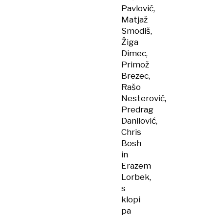
Pavlović,
Matjaž
Smodiš,
Žiga
Dimec,
Primož
Brezec,
Rašo
Nesterović,
Predrag
Danilović,
Chris
Bosh
in
Erazem
Lorbek,
s
klopi
pa