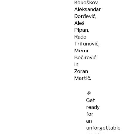
Kokoškov,
Aleksandar
Đorđević,
Aleš
Pipan,
Rado
Trifunović,
Memi
Bečirović
in
Zoran
Martić.
🎉
Get
ready
for
an
unforgettable