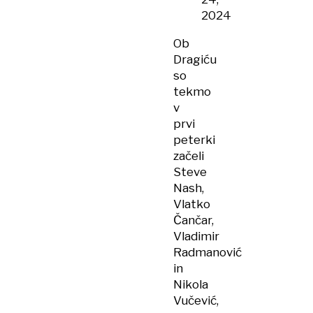
2024
Ob
Dragiću
so
tekmo
v
prvi
peterki
začeli
Steve
Nash,
Vlatko
Čančar,
Vladimir
Radmanović
in
Nikola
Vučević,