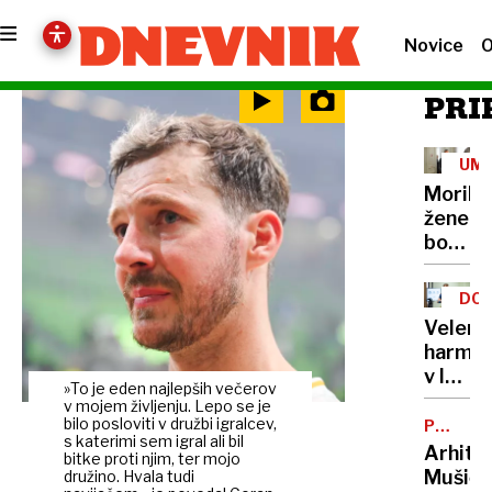
Novice
O
PRI
UM
Morile
žene
bo
sedel
21
DOB
let
PRO
Velenj
harmon
v lov
»To je eden najlepših večerov
na
v mojem življenju. Lepo se je
nov
bilo posloviti v družbi igralcev,
POTNIŠK
s katerimi sem igral ali bil
CENTER
Guinne
Arhite
bitke proti njim, ter mojo
rekord
Mušič:
družino. Hvala tudi