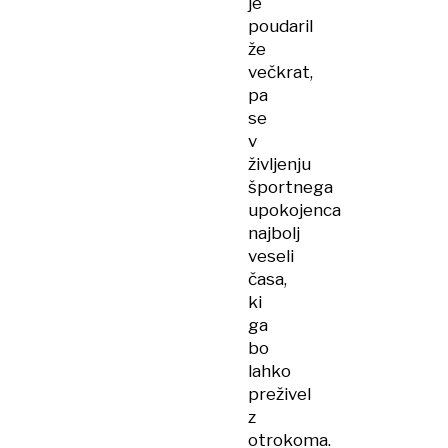
je
poudaril
že
večkrat,
pa
se
v
življenju
športnega
upokojenca
najbolj
veseli
časa,
ki
ga
bo
lahko
preživel
z
otrokoma.