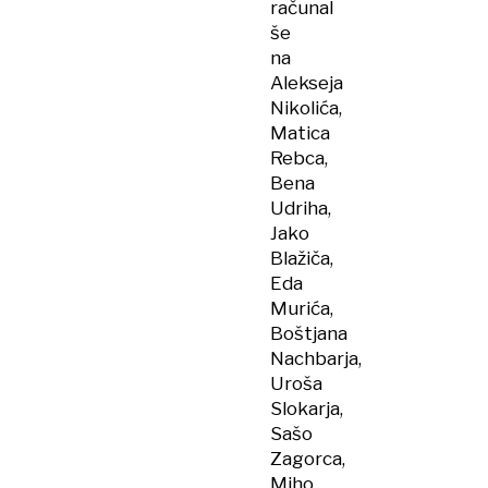
računal
še
na
Alekseja
Nikolića,
Matica
Rebca,
Bena
Udriha,
Jako
Blažiča,
Eda
Murića,
Boštjana
Nachbarja,
Uroša
Slokarja,
Sašo
Zagorca,
Miho