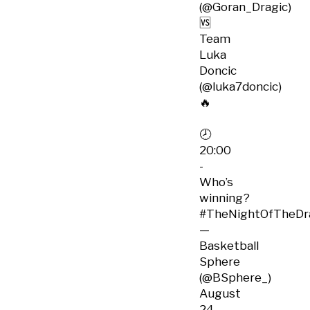
(
@Goran_Dragic
)
🆚
Team
Luka
Doncic
(
@luka7doncic
)
🔥
🕗
20:00
-
Who’s
winning?
#TheNightOfTheDr
—
Basketball
Sphere
(@BSphere_)
August
24,