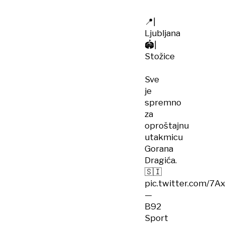
📍|
Ljubljana
🏟️|
Stožice
Sve
je
spremno
za
oproštajnu
utakmicu
Gorana
Dragića.
🇸🇮
pic.twitter.com/7A
—
B92
Sport