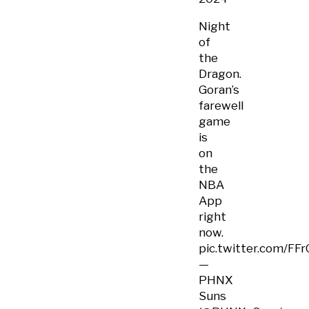
Night
of
the
Dragon.
Goran’s
farewell
game
is
on
the
NBA
App
right
now.
pic.twitter.com/F
—
PHNX
Suns