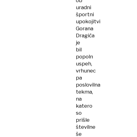
ob
uradni
športni
upokojitvi
Gorana
Dragića
je
bil
popoln
uspeh,
vrhunec
pa
poslovilna
tekma,
na
katero
so
prišle
številne
še