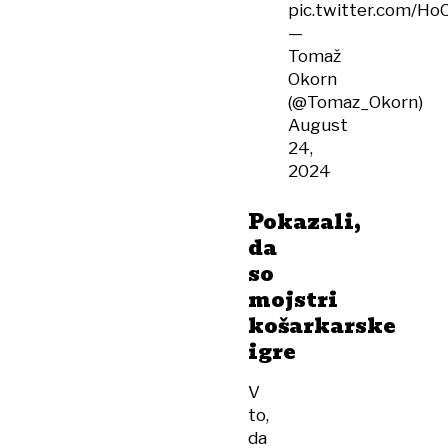
pic.twitter.com/
—
Tomaž
Okorn
(@Tomaz_Okorn)
August
24,
2024
Pokazali,
da
so
mojstri
košarkarske
igre
V
to,
da