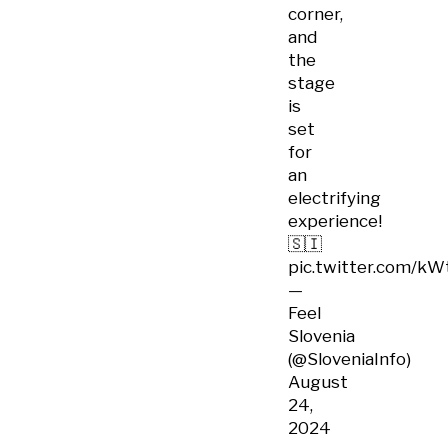
corner,
and
the
stage
is
set
for
an
electrifying
experience!
🇸🇮
pic.twitter.com/k
—
Feel
Slovenia
(@SloveniaInfo)
August
24,
2024