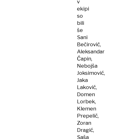
v
ekipi
so
bili
še
Sani
Bečirović,
Aleksandar
Ćapin,
Nebojša
Joksimović,
Jaka
Lakovič,
Domen
Lorbek,
Klemen
Prepelič,
Zoran
Dragić,
Saša