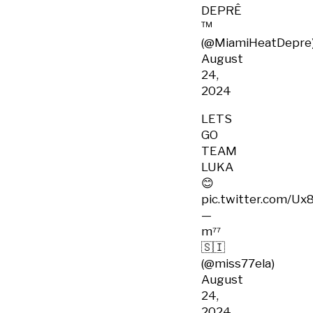
DEPRÊ
™️
(@MiamiHeatDepre
August
24,
2024
LETS
GO
TEAM
LUKA
😊
pic.twitter.com/U
—
m⁷⁷
🇸🇮
(@miss77ela)
August
24,
2024