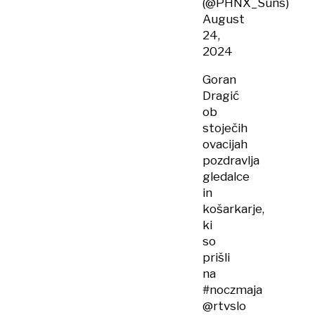
(@PHNX_Suns)
August
24,
2024
Goran
Dragić
ob
stoječih
ovacijah
pozdravlja
gledalce
in
košarkarje,
ki
so
prišli
na
#noczmaja
@rtvslo