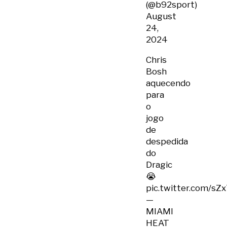
(@b92sport)
August
24,
2024
Chris
Bosh
aquecendo
para
o
jogo
de
despedida
do
Dragic
😭
pic.twitter.com/sZ
—
MIAMI
HEAT