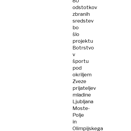
80
odstotkov
zbranih
sredstev
bo
šlo
projektu
Botrstvo
v
športu
pod
okriljem
Zveze
prijateljev
mladine
Ljubljana
Moste-
Polje
in
Olimpijskega