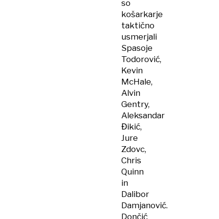
so
košarkarje
taktično
usmerjali
Spasoje
Todorović,
Kevin
McHale,
Alvin
Gentry,
Aleksandar
Đikić,
Jure
Zdovc,
Chris
Quinn
in
Dalibor
Damjanović.
Dončić