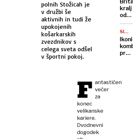
Britan
polnih Stožicah je
Nico
kralj
v družbi še
pa
odpove
njen
aktivnih in tudi že
obvezn
sin
upokojenih
zaradi
SIMBOL
košarkarskih
strans
HIPIJEV
Ikoničn
zvezdnikov s
učinko
kombi
celega sveta odšel
zdravlj
praznu
v športni pokoj.
raka
75.
rojstni
dan
F
antastičen
večer
za
konec
velikanske
kariere.
Dvodnevni
dogodek