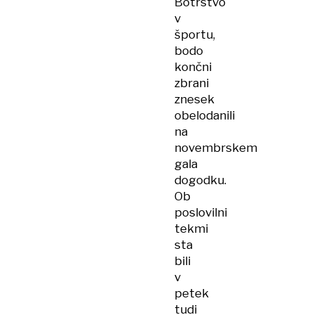
Botrstvo
v
športu,
bodo
končni
zbrani
znesek
obelodanili
na
novembrskem
gala
dogodku.
Ob
poslovilni
tekmi
sta
bili
v
petek
tudi