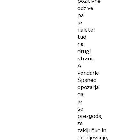
pozitivne
odzive
pa
je
naletel
tudi
na
drugi
strani.
A
vendarle
Španec
opozarja,
da
je
še
prezgodaj
za
zaključke in
ocenjevanje,