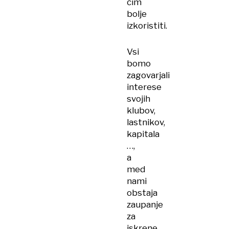
čim
bolje
izkoristiti.
Vsi
bomo
zagovarjali
interese
svojih
klubov,
lastnikov,
kapitala
…,
a
med
nami
obstaja
zaupanje
za
iskrene