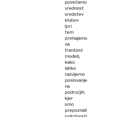
povečamo
vrednost
sredstev
klubov
(pri
tem
prehajamo
na
franšizni
model),
kako
lahko
razvijemo
poslovanje
na
področjih,
kjer
smo
prepoznali
priložnosti