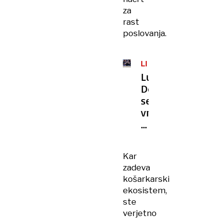
za
rast
poslovanja.
LIGA
NBA
Luka
Dončić
se
vrača
v
Evropo
Kar
zadeva
košarkarski
ekosistem,
ste
verjetno