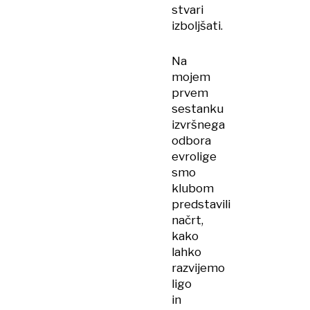
stvari
izboljšati.
Na
mojem
prvem
sestanku
izvršnega
odbora
evrolige
smo
klubom
predstavili
načrt,
kako
lahko
razvijemo
ligo
in