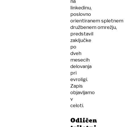
na
linkedinu,
poslovno
orientiranem spletnem
družbenem omrežju,
predstavil
zaključke
po
dveh
mesecih
delovanja
pri
evroligi.
Zapis
objavljamo
v
celoti.
Odličen