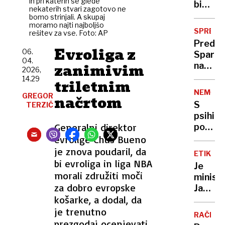
in pri katerih se glede
bi
nekaterih stvari zagotovo ne
kar
bomo strinjali. A skupaj
moramo najti najboljšo
ignorir
SPREM
rešitev za vse. Foto: AP
ustavn
Pred
sodišč
Evroliga z
06.
Sparo
04.
zanimivim
na
2026,
Viču
14.29
triletnim
nov
NEMČIJ
GREGOR
načrtom
parkirn
S
TERZIČ
režim:
psihiat
tri
Generalni direktor
pobegn
ure
v
evrolige Chus Bueno
brezpl
Kolumb
je znova poudaril, da
nato
ETIKA
vrnite
bi evroliga in liga NBA
tri
Je
davkop
morali združiti moči
evre
minist
stala
za dobro evropske
na
Janez
195
uro
košarke, a dodal, da
Cigler
tisoča
Kralj
je trenutno
RAČE
le
prezgodaj ocenjevati,