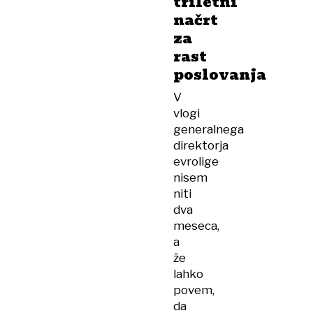
triletni
načrt
za
rast
poslovanja
V
vlogi
generalnega
direktorja
evrolige
nisem
niti
dva
meseca,
a
že
lahko
povem,
da