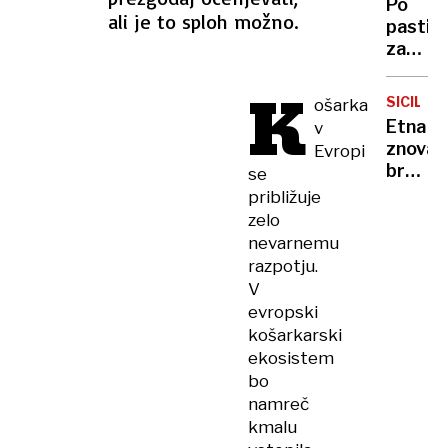
Po
moraln
ali je to sploh možno.
pasti
razsod
za
ali
spolne
tudi
K
predat
moraln
SICILIJA
ošarka
ovadili
grešni
Etna
v
štiri
znova
Evropi
mladol
bruha:
se
vplete
pepel
približuje
so
prekril
zelo
bili
Catani
nevarnemu
tudi
letalsk
razpotju.
otroci,
prome
V
mlajši
skoraj
evropski
od
obstal
14
košarkarski
let
ekosistem
bo
namreč
kmalu