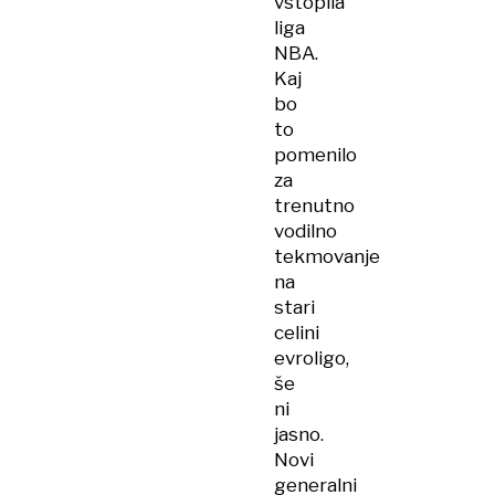
vstopila
liga
NBA.
Kaj
bo
to
pomenilo
za
trenutno
vodilno
tekmovanje
na
stari
celini
evroligo,
še
ni
jasno.
Novi
generalni