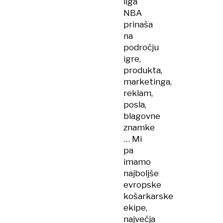
liga
NBA
prinaša
na
področju
igre,
produkta,
marketinga,
reklam,
posla,
blagovne
znamke
… Mi
pa
imamo
najboljše
evropske
košarkarske
ekipe,
največja