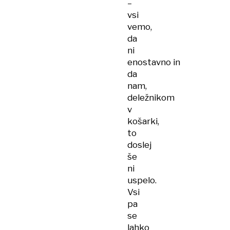
–
vsi
vemo,
da
ni
enostavno in
da
nam,
deležnikom
v
košarki,
to
doslej
še
ni
uspelo.
Vsi
pa
se
lahko