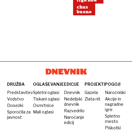
liga nba
chus
bueno
DRUŽBA
OGLAŠEVANJE
EDICIJE
PROJEKTI
POGOJI
Predstavitev
Spletni oglasi
Dnevnik
Gazela
Naročniški
Vodstvo
Tiskani oglasi
Nedeljski
Zlata nit
Akcije in
dnevnik
nagradne
Dosežki
Osmrtnice
igre
Razvedrilo
Sporočila za
Mali oglasi
Spletno
javnost
Naročanje
mesto
edicij
Piškotki