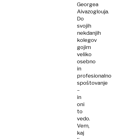
Georgea
Aivazoglouja.
Do
svojih
nekdanjih
kolegov
gojim
veliko
osebno
in
profesionalno
spoštovanje
–
in
oni
to
vedo.
Vem,
kaj