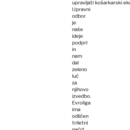
upravljati košarkarski e
Upravni
odbor
je
naše
ideje
podprl
in
nam
dal
zeleno
luč
za
njihovo
izvedbo.
Evroliga
ima
odličen
triletni
načrt