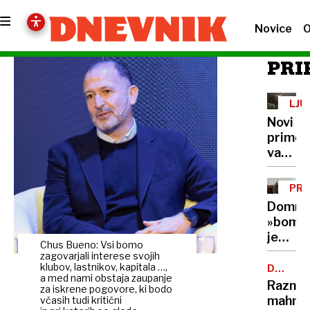
Novice
O
PRI
LJU
Novi
primer
vandal
izginila
še
PR
skulpt
Domne
ribe
»bomb
je
Chus Bueno: Vsi bomo
rešila
zagovarjali interese svojih
nezako
klubov, lastnikov, kapitala …,
DELITE
a med nami obstaja zaupanje
OBLAST
hramb
Razni
za iskrene pogovore, ki bodo
DNK
mahnič
včasih tudi kritični