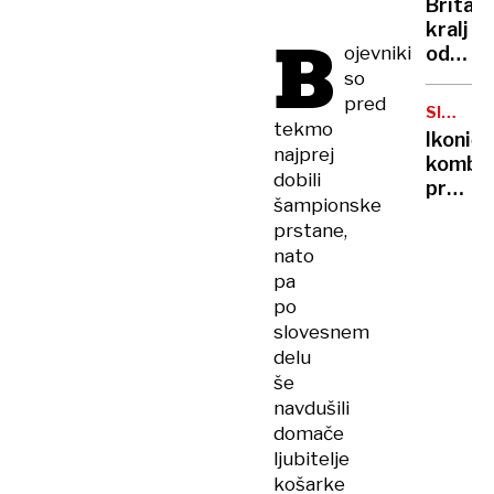
Britan
Nico
kralj
B
pa
ojevniki
odpove
njen
obvezn
so
sin
zaradi
pred
SIMBOL
strans
tekmo
HIPIJEV
Ikoničn
učinko
najprej
kombi
zdravlj
dobili
praznu
raka
šampionske
75.
prstane,
rojstni
nato
dan
pa
po
slovesnem
delu
še
navdušili
domače
ljubitelje
košarke