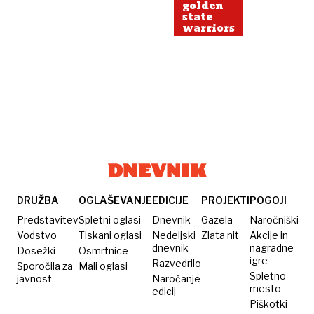
golden
state
warriors
DRUŽBA
OGLAŠEVANJE
EDICIJE
PROJEKTI
POGOJI
Predstavitev
Spletni oglasi
Dnevnik
Gazela
Naročniški
Vodstvo
Tiskani oglasi
Nedeljski
Zlata nit
Akcije in
dnevnik
nagradne
Dosežki
Osmrtnice
igre
Razvedrilo
Sporočila za
Mali oglasi
Spletno
javnost
Naročanje
mesto
edicij
Piškotki