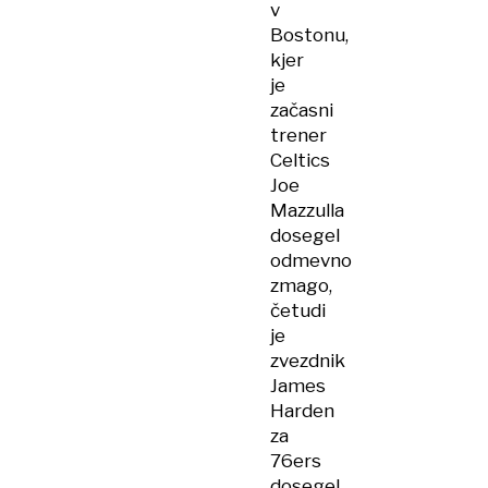
v
Bostonu,
kjer
je
začasni
trener
Celtics
Joe
Mazzulla
dosegel
odmevno
zmago,
četudi
je
zvezdnik
James
Harden
za
76ers
dosegel