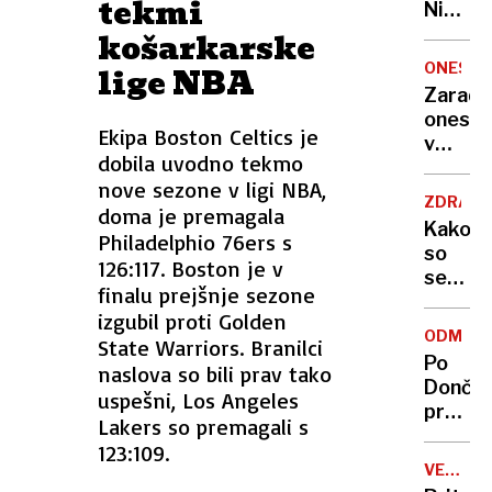
tekmi
Nikoli
nisem
košarkarske
pomisli
ONESNA
lige NBA
da je
Zaradi
to v
onesna
moji
Ekipa Boston Celtics je
v
Ljublja
dobila uvodno tekmo
delu
sploh
nove sezone v ligi NBA,
Logat
mogoč
ZDRAVS
doma je premagala
voda
Kako
Philadelphio 76ers s
nepitn
so
126:117. Boston je v
se
finalu prejšnje sezone
zasuka
izgubil proti Golden
cilji
ODMEV
State Warriors. Branilci
Golobo
Po
naslova so bili prav tako
vlade
Dončić
uspešni, Los Angeles
prodaji
Lakers so premagali s
Karma
123:109.
je
VELIKA
psica,
BRITANI