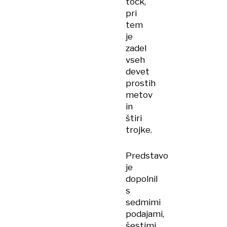
točk,
pri
tem
je
zadel
vseh
devet
prostih
metov
in
štiri
trojke.
Predstavo
je
dopolnil
s
sedmimi
podajami,
šestimi