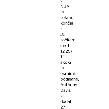
v
NBA
in
tekmo
končal
z
31
točkami
(met
12:25),
14
skoki
in
osmimi
podajami,
Anthony
Davis
je
dodal
27