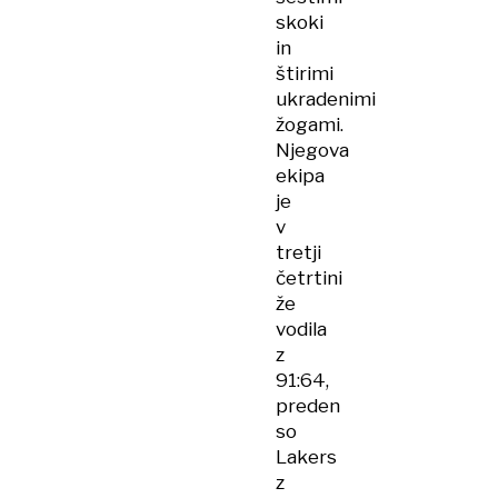
skoki
in
štirimi
ukradenimi
žogami.
Njegova
ekipa
je
v
tretji
četrtini
že
vodila
z
91:64,
preden
so
Lakers
z