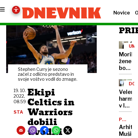
Novice
O
PRI
UM
Morile
žene
bo
Stephen Curry je sezono
sedel
začel z odlično predstavo in
svoje voštvo vodil do zmage.
21
DOB
let
Ekipi
PRO
19. 10.
Velenj
2022,
Celtics in
harmon
08.59
v lov
Warriors
na
STA
dobili
nov
POTNIŠK
CENTER
Guinne
Arhite
uvodni
rekord
Mušič: