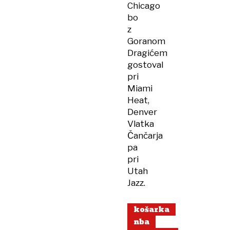
Chicago
bo
z
Goranom
Dragićem
gostoval
pri
Miami
Heat,
Denver
Vlatka
Čančarja
pa
pri
Utah
Jazz.
košarka
nba