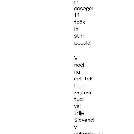
je
dosegel
14
točk
in
štiri
podaje.
V
noči
na
četrtek
bodo
zaigrali
tudi
vsi
trije
Slovenci
v
najmočnejši