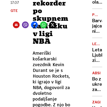
rekorder
vedeti
olajšev
17.07
o
okolišč
po
GTE
refer
pri
POTROŠ
skupnem
o
razpeč
KOTIČE
Barva
končan
posnet
zaslužku
jajca
življen
zlorab
v ligi
ni
otrok
pomem
NBA
glede
LETALS
kakovo
PROME
Letali
šteje
Ameriški
Ljublja
samo
košarkarski
zimski
ena
zvezdnik Kevin
vozni
stvar
Durant se je s
red
(in
ABSENT
Houston Rockets,
in tri
to ni
Bo z
ki igrajo v ligi
nove
lupina)
ukrepi
destina
NBA, dogovoril za
za
dvoletno
omejev
podaljšanje
še
ZAGREB
pogodbe. Z njo bo
več