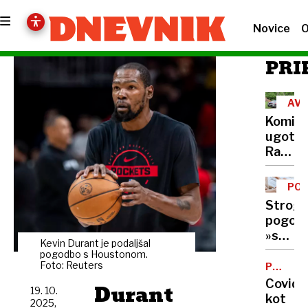
Novice
O
PRI
AVS
Komisi
ugotovi
Racija
na
Peršma
POG
domači
Strogi
je
pogoji,
bila
»srhlji
nezako
Kevin Durant je podaljšal
zakon?
pogodbo s Houstonom.
Vse,
Foto: Reuters
POSNET
ZLORAB
kar
Covid
Durant
19. 10.
morat
kot
2025,