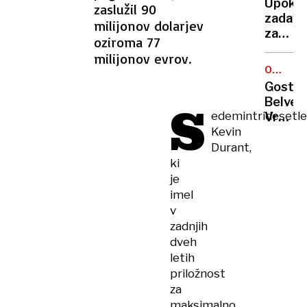
Upokoj
zaslužil 90
bolnišk
zadavil
milijonov dolarjev
odsotn
zaradi
oziroma 77
stanov
milijonov evrov.
njeno
OCENA
truplo
GOSTIL
Gostil
skril
Belved
S
v
edemintridesetle
Vrnite
vodnja
Kevin
k
belim
Durant,
tartuf
ki
je
imel
v
zadnjih
dveh
letih
priložnost
za
maksimalno