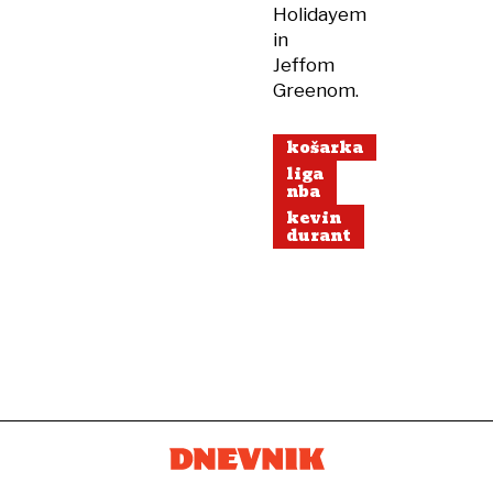
Holidayem
in
Jeffom
Greenom.
košarka
liga
nba
kevin
durant