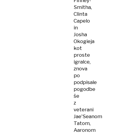
Finney-
Smitha,
Clinta
Capelo
in
Josha
Okogieja
kot
proste
igralce,
znova
po
podpisale
pogodbe
še
z
veterani
Jae'Seanom
Tatom,
Aaronom