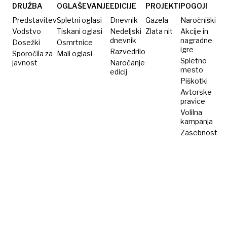
DRUŽBA
OGLAŠEVANJE
EDICIJE
PROJEKTI
POGOJI
Predstavitev
Spletni oglasi
Dnevnik
Gazela
Naročniški
Vodstvo
Tiskani oglasi
Nedeljski
Zlata nit
Akcije in
dnevnik
nagradne
Dosežki
Osmrtnice
igre
Razvedrilo
Sporočila za
Mali oglasi
Spletno
javnost
Naročanje
mesto
edicij
Piškotki
Avtorske
pravice
Volilna
kampanja
Zasebnost