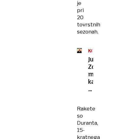
je
pri
20
tovrstnih
sezonah.
KOŠARKA
Jure
Zdovc
med
kandidati
za
selektorja
BiH
Rakete
so
Duranta,
15-
kratnega