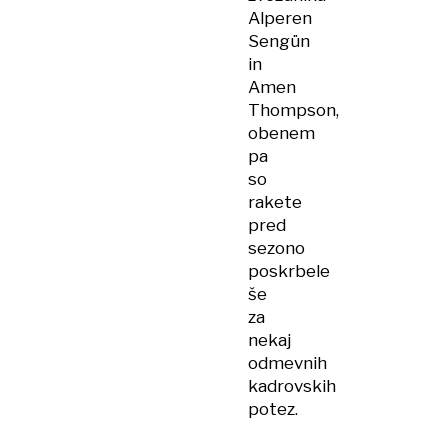
Alperen
Sengün
in
Amen
Thompson,
obenem
pa
so
rakete
pred
sezono
poskrbele
še
za
nekaj
odmevnih
kadrovskih
potez.