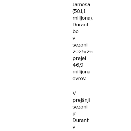
Jamesa
(501,1
milijona).
Durant
bo
v
sezoni
2025/26
prejel
46,9
milijona
evrov.
V
prejšnji
sezoni
je
Durant
v