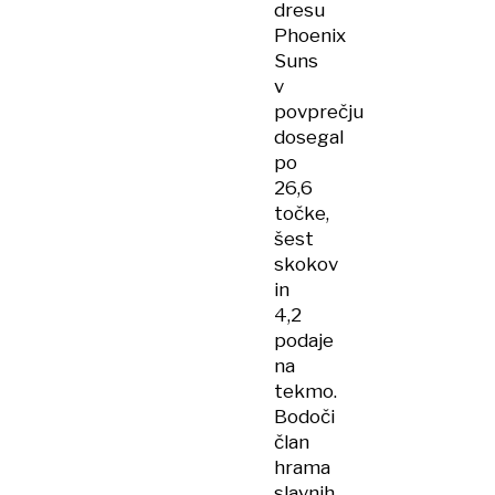
dresu
Phoenix
Suns
v
povprečju
dosegal
po
26,6
točke,
šest
skokov
in
4,2
podaje
na
tekmo.
Bodoči
član
hrama
slavnih