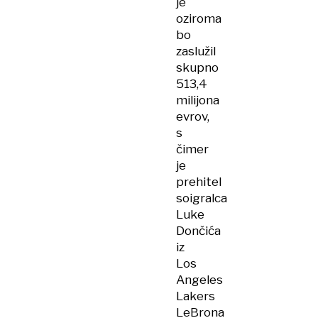
je
oziroma
bo
zaslužil
skupno
513,4
milijona
evrov,
s
čimer
je
prehitel
soigralca
Luke
Dončića
iz
Los
Angeles
Lakers
LeBrona