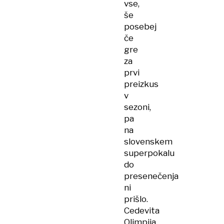
vse,
še
posebej
če
gre
za
prvi
preizkus
v
sezoni,
pa
na
slovenskem
superpokalu
do
presenečenja
ni
prišlo.
Cedevita
Olimpija