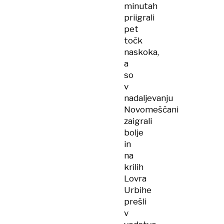
minutah
priigrali
pet
točk
naskoka,
a
so
v
nadaljevanju
Novomeščani
zaigrali
bolje
in
na
krilih
Lovra
Urbihe
prešli
v