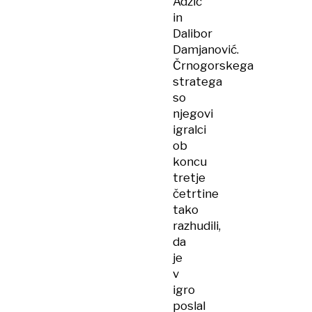
Adžić
in
Dalibor
Damjanović.
Črnogorskega
stratega
so
njegovi
igralci
ob
koncu
tretje
četrtine
tako
razhudili,
da
je
v
igro
poslal