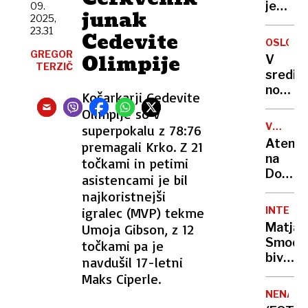
je
09.
najbolj
junak
2025,
dovolj,
arogan
23.31
Cedevite
da
vlade
OSLO
nisi
GREGOR
Olimpije
V
več
TERZIČ
središ
genij?
norveš
Košarkarji Cedevite
presto
Olimpije so v
odjekni
V
superpokalu z 78:76
eksploz
VSEH
Atenta
premagali Krko. Z 21
TOČKAH
na
točkami in petimi
OBTOŽN
Donald
asistencami je bil
Trumpa
najkoristnejši
Porota
igralec (MVP) tekme
INTERVJ
Ryana
Matjaž
Umoja Gibson, z 12
Routha
Smodiš
točkami pa je
spozna
bivši
navdušil 17-letni
za
košarka
Maks Ciperle.
kriveg
zdaj
NENAV
gostin