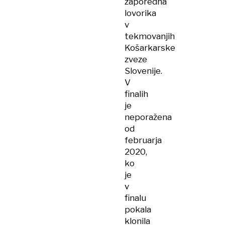
zaporedna
lovorika
v
tekmovanjih
Košarkarske
zveze
Slovenije.
V
finalih
je
neporažena
od
februarja
2020,
ko
je
v
finalu
pokala
klonila