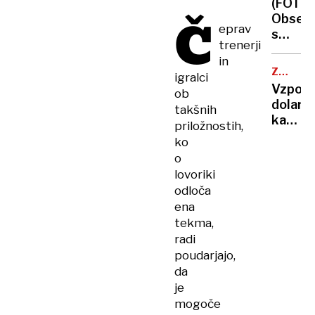
(FOTO)
Zamrzn
Č
Obsed
pice
eprav
s
so
trenerji
Titani
velik
in
Stanov
hit
ZGODOV
igralci
preure
ZDA
Vzpon
ob
v
dolarja
takšnih
slogu
kako
priložnostih,
potopl
je
ko
ladje
ameriš
o
denar
lovoriki
postal
odloča
najmoč
ena
orožje
tekma,
na
radi
svetu
poudarjajo,
da
je
mogoče