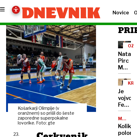
Novice
O
PRI
OZ
Nataša
Pirc
Musar
v
OZN:
KRA
Če
DRU
Je
stopi
vojvodi
skupaj,
Fergie
nas
Košarkarji Olimpije (v
lagala
oranžnem) so prišli do šeste
ne
o
zaporedne superpokalne
MARK
morejo
lovorike. Foto: gte
ZUCKER
Epstei
Koliko
presliš
Cerkvenik
polom
niti
23.