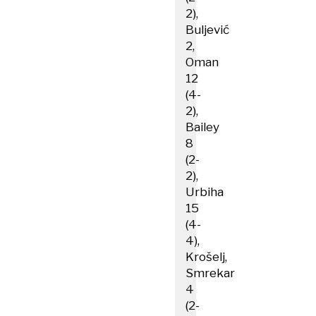
2),
Buljević
2,
Oman
12
(4-
2),
Bailey
8
(2-
2),
Urbiha
15
(4-
4),
Krošelj,
Smrekar
4
(2-