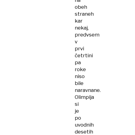
na
obeh
straneh
kar
nekaj,
predvsem
v
prvi
četrtini
pa
roke
niso
bile
naravnane.
Olimpija
si
je
po
uvodnih
desetih