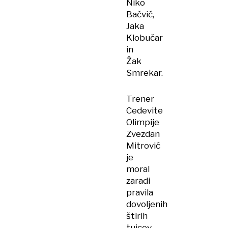
Niko
Bačvić,
Jaka
Klobučar
in
Žak
Smrekar.
Trener
Cedevite
Olimpije
Zvezdan
Mitrović
je
moral
zaradi
pravila
dovoljenih
štirih
tujcev