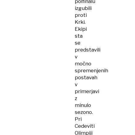
polfinalu
izgubili
proti
Krki.
Ekipi
sta
se
predstavili
v
močno
spremenjenih
postavah
v
primerjavi
z
minulo
sezono.
Pri
Cedeviti
Olimpiji