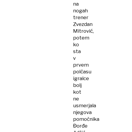
na
nogah
trener
Zvezdan
Mitrović,
potem
ko
sta
v
prvem
polčasu
igralce
bolj
kot
ne
usmerjala
njegova
pomočnika
Đorđe