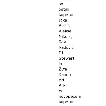
so
ostali
kapetan
Jaka
Blažič,
Aleksej
Nikolić,
Rok
Radović,
DJ
Stewart
in
Žiga
Daneu,
pri
Krki
pa
novopečeni
kapetan