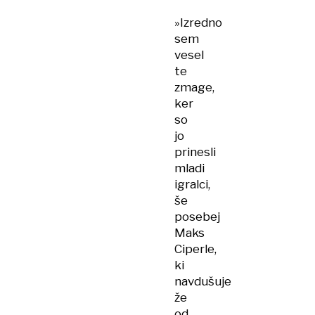
»Izredno
sem
vesel
te
zmage,
ker
so
jo
prinesli
mladi
igralci,
še
posebej
Maks
Ciperle,
ki
navdušuje
že
od