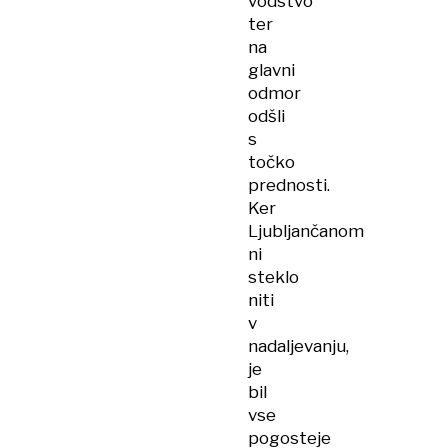
vodstvo
ter
na
glavni
odmor
odšli
s
točko
prednosti.
Ker
Ljubljančanom
ni
steklo
niti
v
nadaljevanju,
je
bil
vse
pogosteje