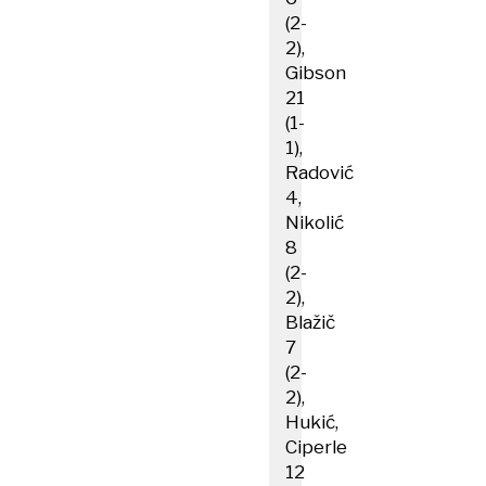
(2-
2),
Gibson
21
(1-
1),
Radović
4,
Nikolić
8
(2-
2),
Blažič
7
(2-
2),
Hukić,
Ciperle
12