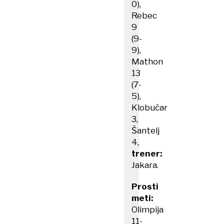
0),
Rebec
9
(9-
9),
Mathon
13
(7-
5),
Klobučar
3,
Šantelj
4,
trener:
Jakara.
Prosti
meti:
Olimpija
11-