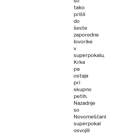
so
tako
prišli
do
šeste
zaporedne
lovorike
v
superpokalu,
Krka
pa
ostaja
pri
skupno
petih.
Nazadnje
so
Novomeščani
superpokal
osvojili