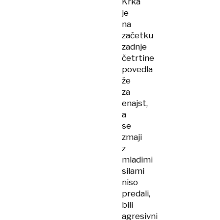
Krka
je
na
začetku
zadnje
četrtine
povedla
že
za
enajst,
a
se
zmaji
z
mladimi
silami
niso
predali,
bili
agresivni