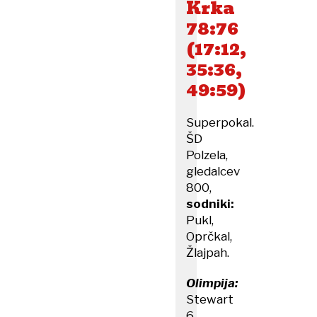
Krka
78:76
(17:12,
35:36,
49:59)
Superpokal.
ŠD
Polzela,
gledalcev
800,
sodniki:
Pukl,
Oprčkal,
Žlajpah.
Olimpija:
Stewart
6