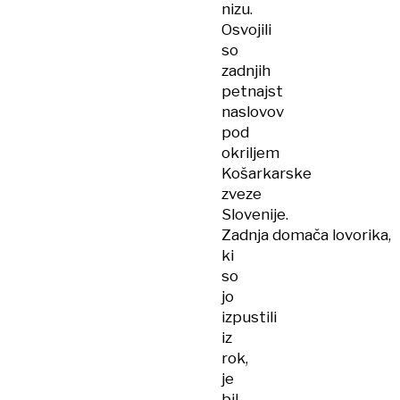
nizu.
Osvojili
so
zadnjih
petnajst
naslovov
pod
okriljem
Košarkarske
zveze
Slovenije.
Zadnja domača lovorika,
ki
so
jo
izpustili
iz
rok,
je
bil