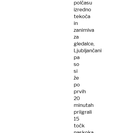
polčasu
izredno
tekoča
in
zanimiva
za
gledalce,
Ljubljančani
pa
so
si
že
po
prvih
20
minutah
priigrali
15
točk
naskoka.