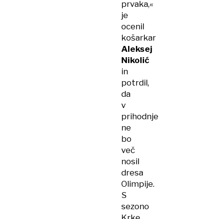
prvaka,«
je
ocenil
košarkar
Aleksej
Nikolić
in
potrdil,
da
v
prihodnje
ne
bo
več
nosil
dresa
Olimpije.
S
sezono
Krke