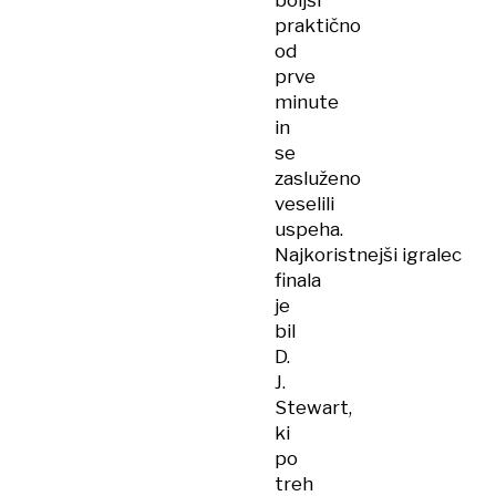
boljši
praktično
od
prve
minute
in
se
zasluženo
veselili
uspeha.
Najkoristnejši igralec
finala
je
bil
D.
J.
Stewart,
ki
po
treh