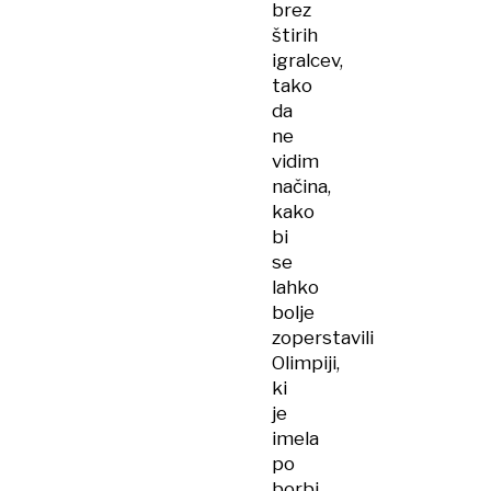
brez
štirih
igralcev,
tako
da
ne
vidim
načina,
kako
bi
se
lahko
bolje
zoperstavili
Olimpiji,
ki
je
imela
po
borbi