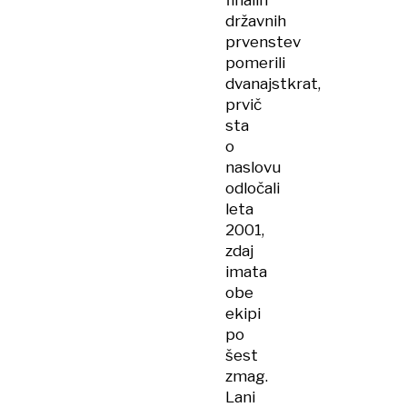
finalih
državnih
prvenstev
pomerili
dvanajstkrat,
prvič
sta
o
naslovu
odločali
leta
2001,
zdaj
imata
obe
ekipi
po
šest
zmag.
Lani