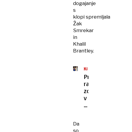
dogajanje
s
klopi spremljala
Žak
Smrekar
in
Khalil
Brantley.
KOŠARKA
Premagal
raka,
zdaj
v
prihodnost
zre
z
Da
optimizmom
so