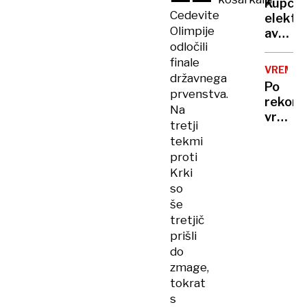
treba
Kupci
več
Cedevite
elektri
mrtvih
Olimpije
avtov
in
odločili
v
ranjeni
finale
Sloveni
VREME
državnega
na
Po
trnih,
prvenstva.
rekor
denarj
Na
vročin
za
tretji
valu
subven
tekmi
bomo
zmanjk
proti
končno
Krki
dočaka
so
ohladi
še
tretjič
prišli
do
zmage,
tokrat
s