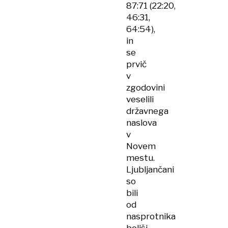
87:71 (22:20,
46:31,
64:54),
in
se
prvič
v
zgodovini
veselili
državnega
naslova
v
Novem
mestu.
Ljubljančani
so
bili
od
nasprotnika