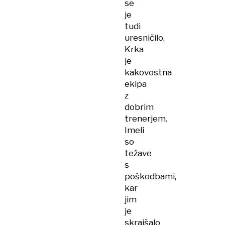
se
je
tudi
uresničilo.
Krka
je
kakovostna
ekipa
z
dobrim
trenerjem.
Imeli
so
težave
s
poškodbami,
kar
jim
je
skrajšalo