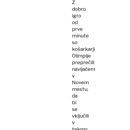
Z
dobro
igro
od
prve
minute
so
košarkarji
Olimpije
preprečili
navijačem
v
Novem
mestu,
da
bi
se
vključili
v
tekmo