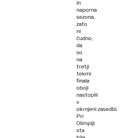
in
naporna
sezona,
zato
ni
čudno,
da
so
na
tretji
tekmi
finala
oboji
nastopili
v
okrnjeni zasedbi.
Pri
Olimpiji
sta
bila