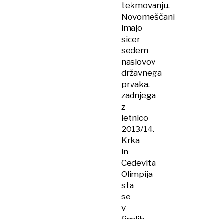
tekmovanju.
Novomeščani
imajo
sicer
sedem
naslovov
državnega
prvaka,
zadnjega
z
letnico
2013/14.
Krka
in
Cedevita
Olimpija
sta
se
v