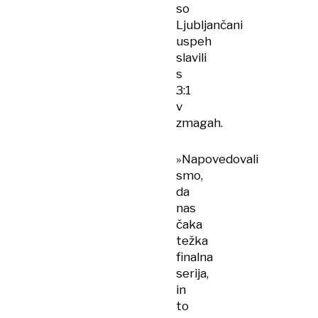
so
Ljubljančani
uspeh
slavili
s
3:1
v
zmagah.
»Napovedovali
smo,
da
nas
čaka
težka
finalna
serija,
in
to