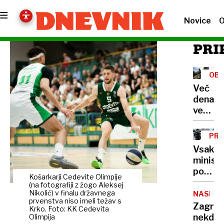
Novice
O
PRI
OB
Več
denarja
več
vprašan
Kako
PRE
porabit
Vsako
236
minist
milijon
po
v
Košarkarji Cedevite Olimpije
svoje:
(na fotografiji z žogo Aleksej
štirih
od
Nikolić) v finalu državnega
NASILJE
mesec
prvenstva niso imeli težav s
najetih
Zagreb
Krko. Foto: KK Cedevita
šoferj
nekdan
Olimpija