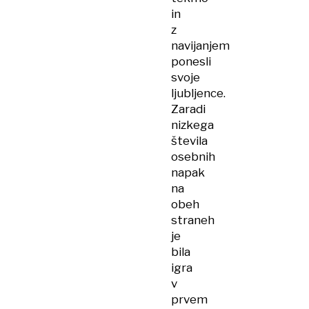
in
z
navijanjem
ponesli
svoje
ljubljence.
Zaradi
nizkega
števila
osebnih
napak
na
obeh
straneh
je
bila
igra
v
prvem