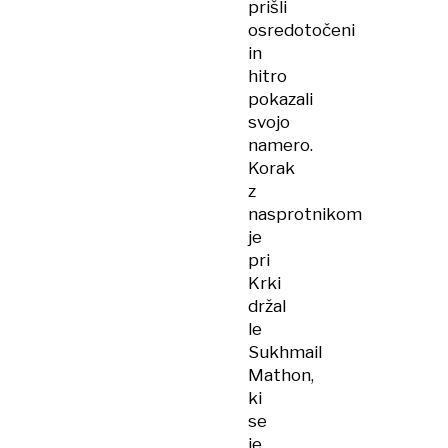
prišli
osredotočeni
in
hitro
pokazali
svojo
namero.
Korak
z
nasprotnikom
je
pri
Krki
držal
le
Sukhmail
Mathon,
ki
se
je