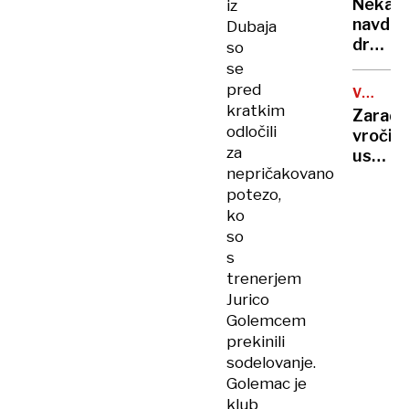
rekord
Nekate
iz
orožje
navduš
Dubaja
za
drugi
so
destabi
zgrože
se
evrops
umetn
pred
demokr
VROČIN
inteli
VAL
kratkim
Zaradi
ustvari
odločili
vročin
nove
za
ustavlj
viruse
nepričakovano
žičnice
potezo,
na
ko
ledeniš
smučiš
so
v
s
Alpah
trenerjem
Jurico
Golemcem
prekinili
sodelovanje.
Golemac je
klub