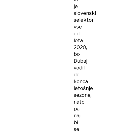
za
je
nič
slovenski
selektor
vse
od
leta
2020,
bo
Dubaj
vodil
do
konca
letošnje
sezone,
nato
pa
naj
bi
se