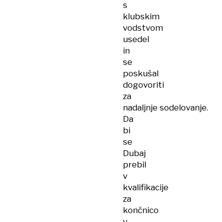
s
klubskim
vodstvom
usedel
in
se
poskušal
dogovoriti
za
nadaljnje sodelovanje.
Da
bi
se
Dubaj
prebil
v
kvalifikacije
za
končnico
v