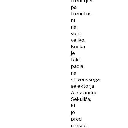
trenerjev
pa
trenutno
ni
na
voljo
veliko.
Kocka
je
tako
padla
na
slovenskega
selektorja
Aleksandra
Sekulića,
ki
je
pred
meseci