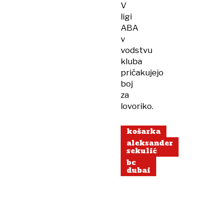
V
ligi
ABA
v
vodstvu
kluba
pričakujejo
boj
za
lovoriko.
košarka
aleksander
sekulić
bc
dubai