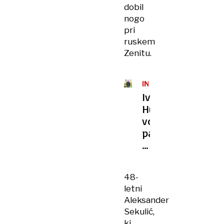
dobil
nogo
pri
ruskem
Zenitu.
INTERVJU
Ivan
Hudač,
vodja
panoge
za
smučarski
tek:
48-
Najboljši
letni
ne
Aleksander
iščejo
Sekulić,
izgovorov
ki