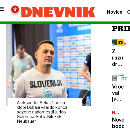
Novice
O
PRI
RE
Z
razma
družbe
omreži
na
GOR
Vršič
TUR
Vročin
leze
val
vsak,
je
ki
Aleksander Sekulić bo na
dosege
klopi Dubaja vsaj do konca
potreb
gore,
sezone nadomestil Jurico
NALEZLJ
pravlji
Golemca. Foto: Nik Erik
BOLEZN
zaradi
Novoro
ozadje
Neubauer
pomanj
bodo
za