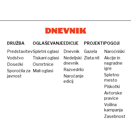
DRUŽBA
OGLAŠEVANJE
EDICIJE
PROJEKTI
POGOJI
Predstavitev
Spletni oglasi
Dnevnik
Gazela
Naročniški
Vodstvo
Tiskani oglasi
Nedeljski
Zlata nit
Akcije in
dnevnik
nagradne
Dosežki
Osmrtnice
igre
Razvedrilo
Sporočila za
Mali oglasi
Spletno
javnost
Naročanje
mesto
edicij
Piškotki
Avtorske
pravice
Volilna
kampanja
Zasebnost