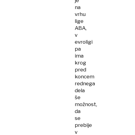
je
na
vrhu
lige
ABA,
v
evroligi
pa
ima
krog
pred
koncem
rednega
dela
še
možnost,
da
se
prebije
v