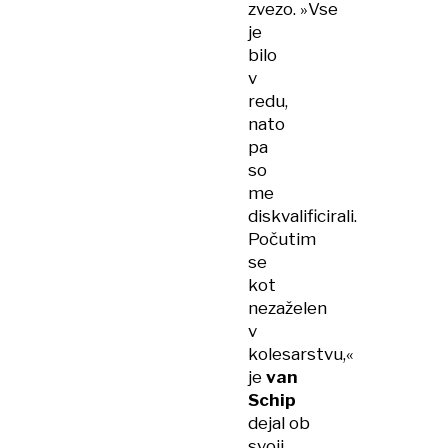
zvezo. »Vse
je
bilo
v
redu,
nato
pa
so
me
diskvalificirali.
Počutim
se
kot
nezaželen
v
kolesarstvu,«
je
van
Schip
dejal ob
svoji