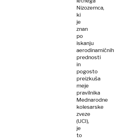
letnega
Nizozemca,
ki
je
znan
po
iskanju
aerodinamičnih
prednosti
in
pogosto
preizkuša
meje
pravilnika
Mednarodne
kolesarske
zveze
(UCI),
je
to