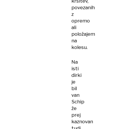
kršitev,
povezanih
z
opremo
ali
položajem
na
kolesu.
Na
isti
dirki
je
bil
van
Schip
že
prej
kaznovan
tudi