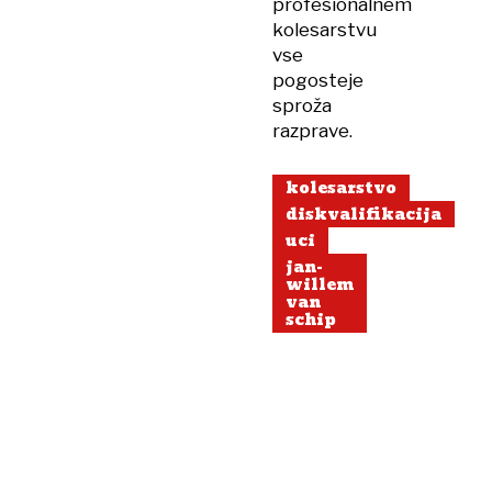
profesionalnem
kolesarstvu
vse
pogosteje
sproža
razprave.
kolesarstvo
diskvalifikacija
uci
jan-
willem
van
schip