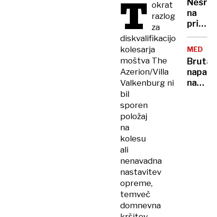
T
2000
Nesre
okrat
živi
strel
na
razlog
več
primor
za
Panter
avtoce
diskvalifikacijo
in ja,
povože
kolesarja
tudi
MEDULI
žival
nekaj
moštva The
Brutal
na
Leopar
Azerion/Villa
napad
štajerk
na
Valkenburg ni
Sloven
bil
policija
sporen
doslej
položaj
prijela
na
dva
kolesu
nasilne
ali
dva
nenavadna
še
nastavitev
iščejo
opreme,
temveč
domnevna
kršitev