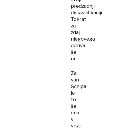
predzadnji
diskvalifikaciji.
Tokrat
za
zdaj
njegovega
odziva
še
ni.
Za
van
Schipa
je
to
še
ena
v
vrsti