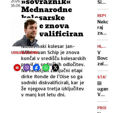
»sovražnik«
romanc
2026,
Sloven
16.06
Mednarodne
ukrajin
na
vojak
Pašma
kolesarske
REPORT
umrl
umrl
Nekoč
zveze znova
zaradi
24-
raj
zastru
letni
diskvalificiran
za
očka,
planinc
gasile
danes
Nizozemski kolesar Jan-
in
HLADN
na
FRONTA
Willem van Schip je znova
bivši
V
URBAN SUŠNIK
Vršič
končal v središču kolesarskih
rokom
Bovcu
leze
pravil in sodniških odločitev.
zalilo
vsak,
garaže
Na nedeljski zaključni etapi
ki
hotel
dirke Ronde de l’Oise so ga
potreb
STATIS
in
sodniki diskvalificirali, kar je
pravlji
Bi
kulturn
že njegova tretja izključitev
ozadje
uganili
dom,
v manj kot letu dni.
za
V
nad
selfi
Sloveni
Sloveni
še
zabelež
PROME
danes