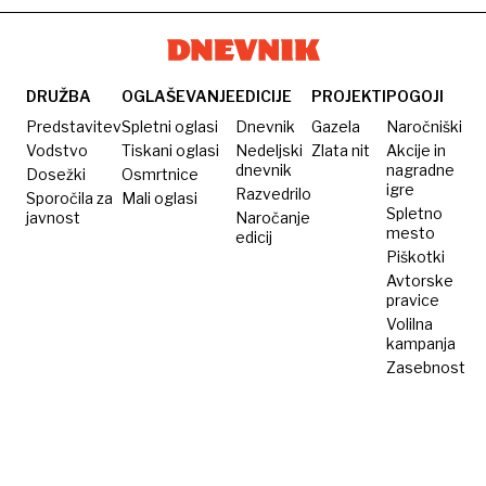
DRUŽBA
OGLAŠEVANJE
EDICIJE
PROJEKTI
POGOJI
Predstavitev
Spletni oglasi
Dnevnik
Gazela
Naročniški
Vodstvo
Tiskani oglasi
Nedeljski
Zlata nit
Akcije in
dnevnik
nagradne
Dosežki
Osmrtnice
igre
Razvedrilo
Sporočila za
Mali oglasi
Spletno
javnost
Naročanje
mesto
edicij
Piškotki
Avtorske
pravice
Volilna
kampanja
Zasebnost