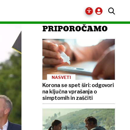
PRIPOROČAMO
NASVETI
Korona se spet širi: odgovori
na ključna vprašanja o
simptomih in zaščiti