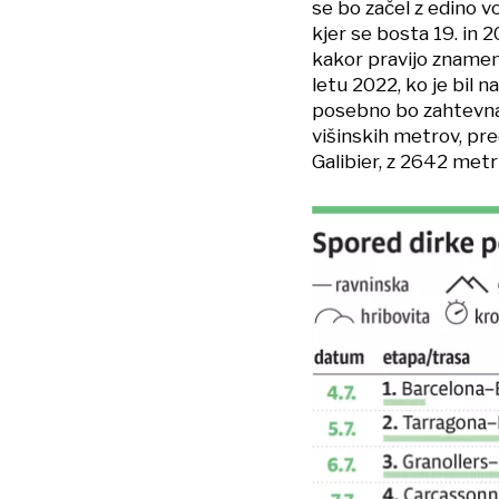
se bo začel z edino vo
kjer se bosta 19. in 
kakor pravijo znamen
letu 2022, ko je bil 
posebno bo zahtevna 
višinskih metrov, pr
Galibier, z 2642 metr