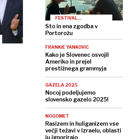
FESTIVAL
SLOVENSKEGA FILMA
Sto in ena zgodba v
Portorožu
FRANKIE YANKOVIC
Kako je Slovenec osvojil
Ameriko in prejel
prestižnega grammyja
GAZELA 2025
Nocoj podeljujemo
slovensko gazelo 2025!
NOGOMET
Rasizem in huliganizem vse
večji težavi v Izraelu, oblasti
ju ignorirajo