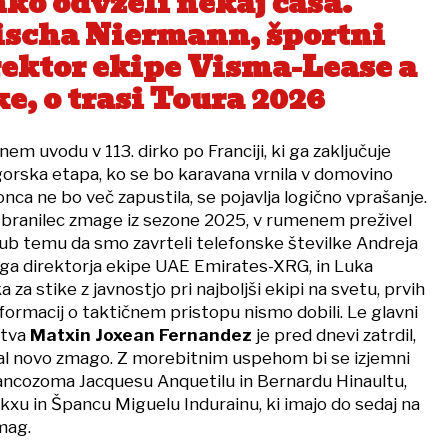
hko odvzeli nekaj časa.
ischa Niermann, športni
rektor ekipe Visma-Lease a
e, o trasi Toura 2026
em uvodu v 113. dirko po Franciji, ki ga zaključuje
 gorska etapa, ko se bo karavana vrnila v domovino
onca ne bo več zapustila, se pojavlja logično vprašanje.
, branilec zmage iz sezone 2025, v rumenem preživel
jub temu da smo zavrteli telefonske številke Andreja
a direktorja ekipe UAE Emirates-XRG, in Luka
za stike z javnostjo pri najboljši ekipi na svetu, prvih
nformacij o taktičnem pristopu nismo dobili. Le glavni
štva
Matxin Joxean Fernandez
je pred dnevi zatrdil,
al novo zmago. Z morebitnim uspehom bi se izjemni
rancozoma Jacquesu Anquetilu in Bernardu Hinaultu,
kxu in Špancu Miguelu Indurainu, ki imajo do sedaj na
mag.