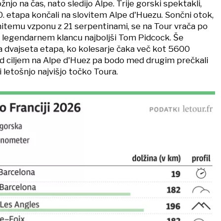
žnjo na čas, nato sledijo Alpe. Trije gorski spektakli,
20. etapa končali na slovitem Alpe d'Huezu. Sončni otok,
itemu vzponu z 21 serpentinami, se na Tour vrača po
na legendarnem klancu najboljši Tom Pidcock. Še
dvajseta etapa, ko kolesarje čaka več kot 5600
ed ciljem na Alpe d'Huez pa bodo med drugim prečkali
i letošnjo najvišjo točko Toura.