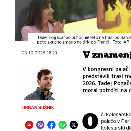
Tadej Pogačar bo prihodnje leto na trasi od Barce
peto skupno zmago na dirki po Franciji. Foto: AP
V znamenj
23. 10. 2025, 16.23
V kongresni palači 
predstavili trasi m
2026. Tadej Pogač
moral potrditi na 
URBAN SUŠNIK
O
či kolesarsk
palačo v Pari
kolesarski di