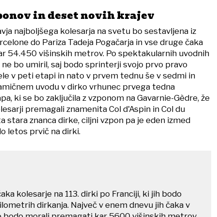
ponov in deset novih krajev
vja najboljšega kolesarja na svetu bo sestavljena iz
arcelone do Pariza Tadeja Pogačarja in vse druge čaka
ar 54.450 višinskih metrov. Po spektakularnih uvodnih
ne bo umiril, saj bodo sprinterji svojo prvo pravo
ele v peti etapi in nato v prvem tednu še v sedmi in
namičnem uvodu v dirko vrhunec prvega tedna
pa, ki se bo zaključila z vzponom na Gavarnie-Gèdre, že
esarji premagali znamenita Col d'Aspin in Col du
a stara znanca dirke, ciljni vzpon pa je eden izmed
o letos prvič na dirki.
aka kolesarje na 113. dirki po Franciji, ki jih bodo
lometrih dirkanja. Največ v enem dnevu jih čaka v
ko bodo morali premagati kar 5600 višinskih metrov.