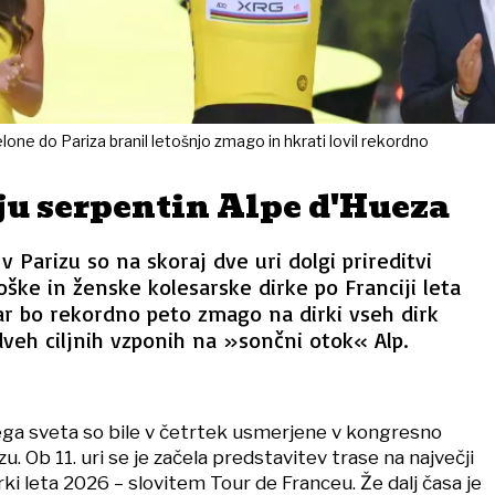
lone do Pariza branil letošnjo zmago in hkrati lovil rekordno
u serpentin Alpe d'Hueza
v Parizu so na skoraj dve uri dolgi prireditvi
oške in ženske kolesarske dirke po Franciji leta
ar bo rekordno peto zmago na dirki vseh dirk
dveh ciljnih vzponih na »sončni otok« Alp.
ega sveta so bile v četrtek usmerjene v kongresno
zu. Ob 11. uri se je začela predstavitev trase na največji
rki leta 2026 – slovitem Tour de Franceu. Že dalj časa je