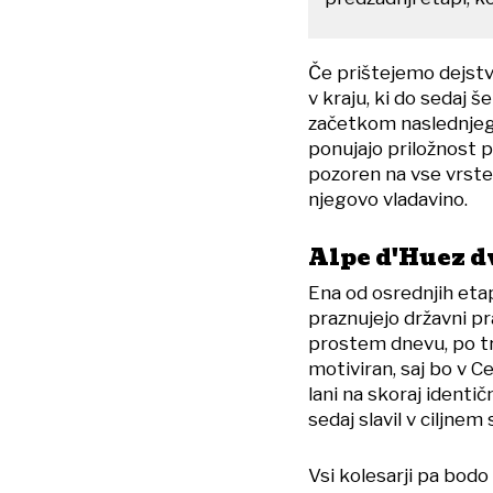
Če prištejemo dejstvo
v kraju, ki do sedaj še
začetkom naslednjega
ponujajo priložnost 
pozoren na vse vrste 
njegovo vladavino.
Alpe d'Huez d
Ena od osrednjih etap
praznujejo državni p
prostem dnevu, po tr
motiviran, saj bo v C
lani na skoraj identi
sedaj slavil v ciljnem
Vsi kolesarji pa bodo