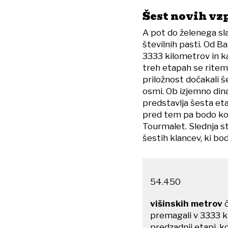
Šest novih vz
A pot do želenega sla
številnih pasti. Od B
3333 kilometrov in k
treh etapah se ritem 
priložnost dočakali š
osmi. Ob izjemno di
predstavlja šesta eta
pred tem pa bodo kol
Tourmalet. Slednja st
šestih klancev, ki bod
54.450
​višinskih metrov
č
premagali v 3333 ki
predzadnji etapi, 