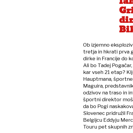
la
Gr
di
Bik
Ob izjemno eksplozivn
tretja in hkrati prva
dirke in Francije do k
Ali bo Tadej Pogačar
kar vseh 21 etap? Kl
Hauptmana, športneg
Maguira, predstavnika 
odzivov na traso in i
športni direktor mo
da bo Pogi naskakov
Slovenec pridružil F
Belgijcu Eddyju Merc
Touru pet skupnih z