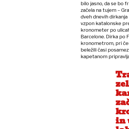
bilo jasno, da se bo f
začela na tujem – Gra
dveh dnevih dirkanja 
vzpon katalonske pre
kronometer po ulicah
Barcelone. Dirka po F
kronometrom, pri čeme
beležili časi posame
kapetanom pripravljal
Tra
ze
kar
za
kr
in