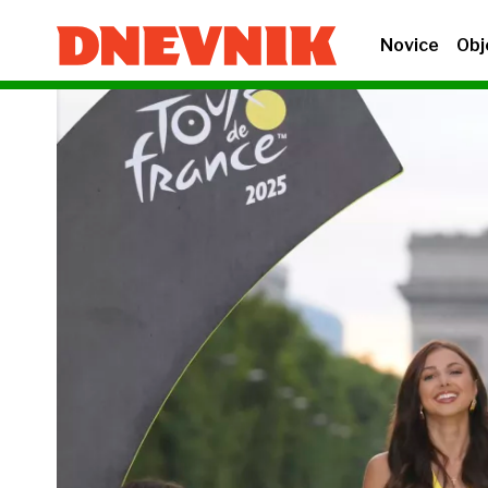
Novice
Obj