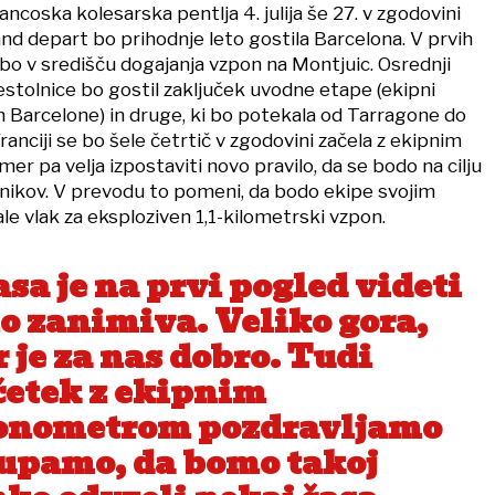
rancoska kolesarska pentlja 4. julija še 27. v zgodovini
nd depart bo prihodnje leto gostila Barcelona. V prvih
bo v središču dogajanja vzpon na Montjuic. Osrednji
stolnice bo gostil zaključek uvodne etape (ekipni
 Barcelone) in druge, ki bo potekala od Tarragone do
ranciji se bo šele četrtič v zgodovini začela z ekipnim
r pa velja izpostaviti novo pravilo, da se bodo na cilju
znikov. V prevodu to pomeni, da bodo ekipe svojim
e vlak za eksploziven 1,1-kilometrski vzpon.
sa je na prvi pogled videti
lo zanimiva. Veliko gora,
 je za nas dobro. Tudi
četek z ekipnim
onometrom pozdravljamo
 upamo, da bomo takoj