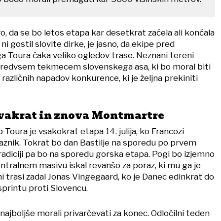
, da se bo letos etapa kar desetkrat začela ali končala
 ni gostil slovite dirke, je jasno, da ekipe pred
 Toura čaka veliko ogledov trase. Neznani tereni
predvsem tekmecem slovenskega asa, ki bo moral biti
različnih napadov konkurence, ki je željna prekiniti
vakrat in znova Montmartre
 Toura je vsakokrat etapa 14. julija, ko Francozi
raznik. Tokrat bo dan Bastilje na sporedu po prvem
adiciji pa bo na sporedu gorska etapa. Pogi bo izjemno
entralnem masivu iskal revanšo za poraz, ki mu ga je
čni trasi zadal Jonas Vingegaard, ko je Danec edinkrat do
 sprintu proti Slovencu.
 najboljše morali privarčevati za konec. Odločilni teden