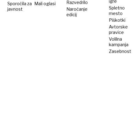
igre
Razvedrilo
Sporočila za
Mali oglasi
Spletno
javnost
Naročanje
mesto
edicij
Piškotki
Avtorske
pravice
Volilna
kampanja
Zasebnost