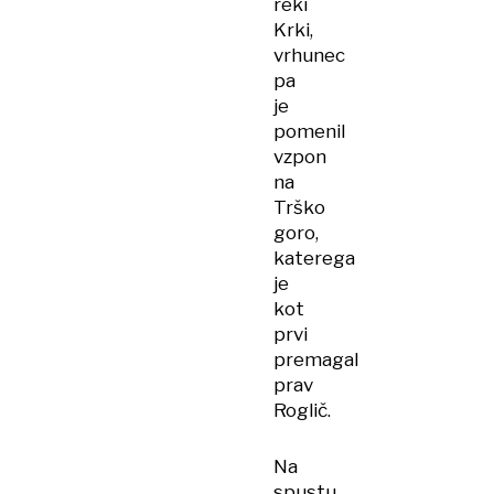
reki
Krki,
vrhunec
pa
je
pomenil
vzpon
na
Trško
goro,
katerega
je
kot
prvi
premagal
prav
Roglič.
Na
spustu