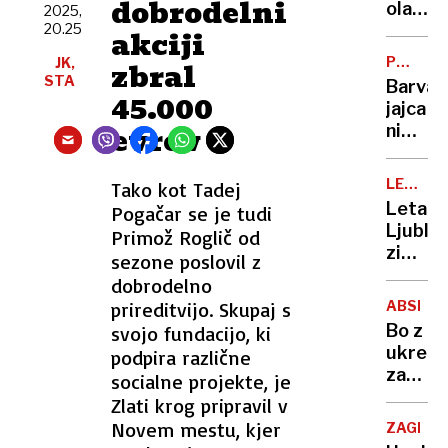
dobrodelni
vedeti
olajšev
2025,
o
20.25
okolišč
akciji
refer
pri
POTROŠ
JK,
zbral
o
razpeč
KOTIČE
STA
Barva
končan
posnet
45.000
jajca
življen
zlorab
evrov
ni
otrok
pomem
glede
LETALS
Tako kot Tadej
kakovo
PROME
Letali
Pogačar se je tudi
šteje
Ljublja
Primož Roglič od
samo
zimski
sezone poslovil z
ena
vozni
dobrodelno
stvar
red
(in
prireditvijo. Skupaj s
ABSENT
in tri
to ni
Bo z
svojo fundacijo, ki
nove
lupina)
ukrepi
podpira različne
destina
za
socialne projekte, je
omejev
Zlati krog pripravil v
še
Novem mestu, kjer
ZAGREB
več