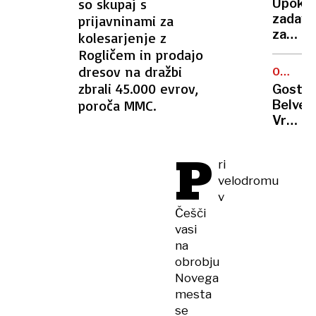
so skupaj s
Upokoj
bolnišk
zadavil
prijavninami za
odsotn
zaradi
kolesarjenje z
stanov
Rogličem in prodajo
njeno
dresov na dražbi
OCENA
truplo
GOSTIL
zbrali 45.000 evrov,
Gostil
skril
poroča MMC.
Belved
v
Vrnite
vodnja
k
P
belim
ri
tartuf
velodromu
v
Češči
vasi
na
obrobju
Novega
mesta
se