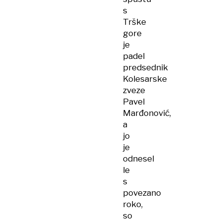
s
Trške
gore
je
padel
predsednik
Kolesarske
zveze
Pavel
Marđonović,
a
jo
je
odnesel
le
s
povezano
roko,
so