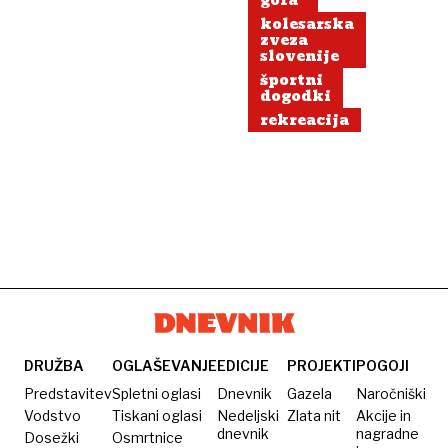
gora
kolesarska
zveza
slovenije
športni
dogodki
rekreacija
DRUŽBA
OGLAŠEVANJE
EDICIJE
PROJEKTI
POGOJI
Predstavitev
Spletni oglasi
Dnevnik
Gazela
Naročniški
Vodstvo
Tiskani oglasi
Nedeljski
Zlata nit
Akcije in
dnevnik
nagradne
Dosežki
Osmrtnice